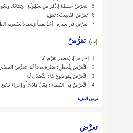
:يَتَعَرَّضُ جِسْمُهُ لِلأَمْرَاضِ بِسُهُولَةٍ : وَتَنْتابُهُ، وَيَكُونُ
:تَعَرَّضَ القَضِيبُ : تَعَوَّجَ.
:تَعَرَّضَ فِي سَيْرِهِ : أَخَذَ يَمِيناً وَشِمَالاً لِصُعُوبَةِ الطّ
تَعَرُّضٌ
(ب)
[ع ر ض]. (مصدر تَعَرَّضَ).
:التَّعَرُّضُ لِلْخَطَرِ : صَيْرُهُ هَدَفاً لَهُ. :تَعَرُّضُ الجِسْمِ
:التَّعَرُّضُ لِمَوْضُوعٍ مَّا : التَّصَدِّي لَهُ.
:التَّعَرُّضُ فِي القَضَاءِ : فِعْلٌ مَادِّيٌّ أَوْ إِجْرَاءٌ قَانُونِيّ
عرض المزيد
تعرَّض