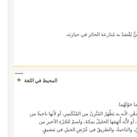
يٌّ يُقْصَدُ به مُنازعة الحائز في حيازته.
+
المحيط في اللغة
، لأَنه به يَظْهَرُ المُتَّزِنُ من المُنْكَسِرِ، أو لأَنها ناحيةٌ من
ها، أو لأَنَّه أُلهِمَها الخليلُ بمكةَ، واسمٌ للجُزْءِ الأخيرِ من
ُ، والطريقُ في عُرْضِ الجبلِ في مَضيقٍ.