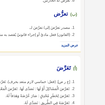
تعرَّض له الحارسُ.
تعرُّض
(ب)
مصدر تعرَّضَ إلى/ تعرَّضَ لـ.
(القانون) فعل ماديّ أو إجراء قانونيّ يُقصد به مناز
عرض المزيد
تَعَرَّضَ
(أ)
[ع ر ض]. (فعل: خماسي لازم متعد بحرف). تَعَرَّضْتُ، أ
:تَعَرَّضَ الْمَشَاكِلَ أَوْ لَهَا : تَصَدَّى لَهَا. :تَعَرَّضَ الْمَع
:تَعَرَّضَ لِخَطَرٍ مُحْدِقٍ : صَارَ عُرْضَةً وَهَدَفاً لَهُ.
:تَعَرَّضَهُ فِي الطَّرِيقِ : تَصَدَّى لَهُ.