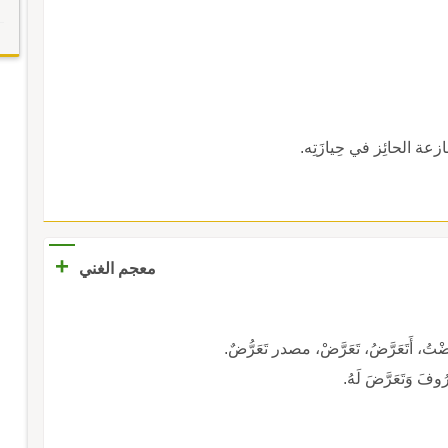
عة الحائِز في حِيازَتِه.
+
معجم الغني
َتَعَرَّضُ، تَعَرَّضْ، مصدر تَعَرُّضٌ.
ْرُوفَ وَتَعَرَّضَ لَهُ.