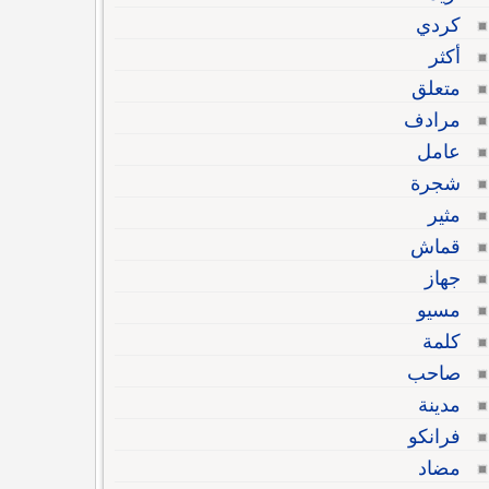
كردي
أكثر
متعلق
مرادف
عامل
شجرة
مثير
قماش
جهاز
مسيو
كلمة
صاحب
مدينة
فرانكو
مضاد