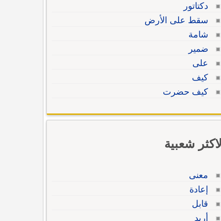
دكتاتور
سقط على الأرض
شامة
ضمير
على
كيف
كيف حضرت
لاكثر شعبية
معنى
إعادة
قابل
أريد