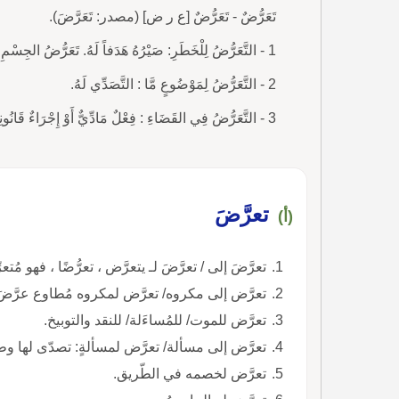
تَعَرُّضٌ - تَعَرُّضٌ [ع ر ض] (مصدر: تَعَرَّضَ).
1 - التَّعَرُّضُ لِلْخَطَرِ: صَيْرُهُ هَدَفاً لَهُ. تَعَرُّضُ الجِسْمِ لِلأَمْرَاضِ.
2 - التَّعَرُّضُ لِمَوْضُوعٍ مَّا : التَّصَدِّي لَهُ.
3 - التَّعَرُّضُ فِي القَضَاءِ : فِعْلٌ مَادِّيٌّ أَوْ إِجْرَاءٌ قَانُونِيٌّ يُقْصَدُ بِهِ مُنَازَعَةُ الحَائِزِ فِي حِيَازَتِهِ.
تعرَّضَ
(أ)
تعرَّضَ إلى / تعرَّضَ لـ يتعرَّض ، تعرُّضًا ، فهو مُ
تعرَّض إلى مكروه/ تعرَّض لمكروه مُطاوع عرَّضَ/ ع
تعرَّض للموت/ للمُساءَلة/ للنقد والتوبيخ.
تعرَّض إلى مسألة/ تعرَّض لمسألةٍ: تصدّى لها و
تعرَّض لخصمه في الطّريق.