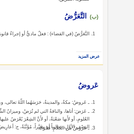
التَّعَرُّضُ
(ب)
التَّعَرُّضُ (في القضاء) : فعلٌ ماديٌّ أو إجراءٌ قانون
عرض المزيد
عَروضُ
ـ عَروضُ: مكةُ، والمدينةُ، حَرَسَهُما اللّهُ تعالى، وما حَوْلَهُما.
ـ عَرَضَ: أتاها، والناقةُ التي لم تُرَضْ، وميزانُ الشِّعْرِ
العُلومِ، أو لأَنها صَعْبَةٌ، أو لأَنَّ الشِعْرَ يُعْرَضُ علي
النِصْفِ الأوَّلِ، سالِماً أو مغَيَّراً، مُؤَنَّثَةٌ، ج: أعارِيضُ، والناحية
ـ عَروضُ من الكلامِ: فَحْواهُ.