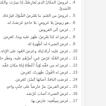
ـ عَروضُ: المكانُ الذي يُعارِضُكَ إذا سِرْتَ، والكثي
الأسَدِيِّ.
ـ عَروضُ من الغَنَم: ما يَعْتَرضُ الشَّوْكَ فَيَرْعاهُ.
ـ هو رَبوضٌ بِلا عَروضٍ: بلا حاجةٍ عَرَضَتْ له.
ـ عَرَضَ: أتَى العَروضَ.
ـ عَرَضَ له كذَا يَعْرِضُ: ظَهَرَ عليه وبدَا، كعَرِضَ.
ـ عَرَضَ الشيءَ له: أظْهَرَهُ لهُ.
ـ عَرَضَ عليه: أراهُ إياهُ. وعَرَضَ العُودَ على الإِناءِ، وعَرَضَ السَّيْفَ على فَخِذِه، يَعْرِضُه ويَعْرُضُه فيهما.
ـ عَرَضَ الجُنْدَ عَرْضَ عَينٍ: أمَرَّهُم عليه، ونَظَرَ حالَهُم.
ـ عَرَضَ له من حَقِّهِ ثَوْباً: أعْطَاهُ إياهُ مكانَ حَقِّه.
ـ عَرَضَ له الغُولُ: ظَهَرَتْ، كعَرِضَ.
ـ عَرَضَتِ الناقةُ: أصابَهَا كَسْرٌ، كعَرِضَ.
ـ عَرَضَ الفرسُ: مَرَّ عارِضاً على جَنْبٍ واحدٍ.
ـ عَرَضَ الشيءَ: أصابَ عُرْضَه.
ـ عَرَضَ بِسِلْعَتِه: عارَضَ بها.