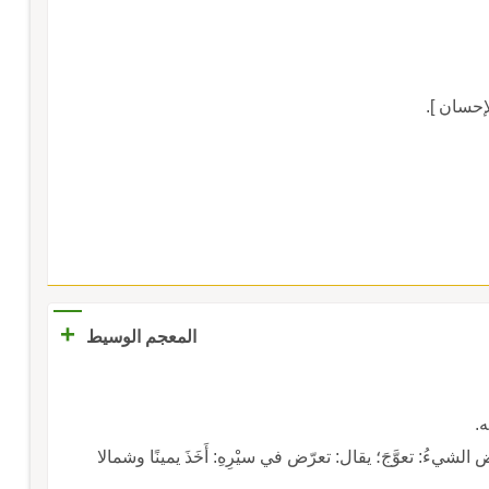
إحسان ].
+
المعجم الوسيط
ه.
َض الشيءُ: تعوَّجَ؛ يقال: تعرّض في سيْرِهِ: أَخَذَ يمينًا وشمالا