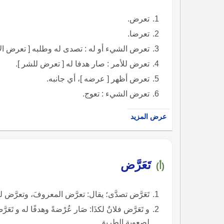
تعرض.
تعرضا.
تعرض الشيء أو له : تصدى له وطلبه [ تعرض ال
تعرض للأمر : صار هدفا له [ تعرض للشر ].
تعرض أظهر [ عرضه ]، أي جانبه.
تعرض الشيء : تعوج.
عرض المزيد
تَعَرَّض
(أ)
تَعَرَّض تصدَّى؛ يقال: تعرَّض المعروفَ، وتعرَّض ل
و تَعَرَّض فلانٌ لكذَا: صَار عُرْضةً وهدفًا له و تَعَرّ
لصعوبة الطريق.