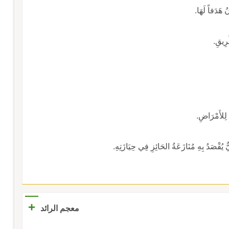
 هَدَفاً لَهَا.
َرِيقِ.
 لِلأَمْرَاضِ.
ٌ يُقْصَدُ بِهِ مُنَازَعَةُ الحَائِزِ فِي حِيَازَتِهِ.
+
معجم الرائد