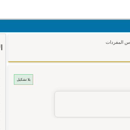
وس المفردات
ا
بلا تشكيل