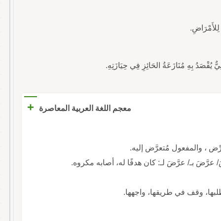
+
معجم اللغة العربية المعاصرة
تعرِّض ، والمفعول مُتعرَّض إليه.
رَّضَ بـ/ عرَّضَ لـ: كان هدفًا له، أصابه مكروه.
طلبها، وقف في طريقها، واجهها.