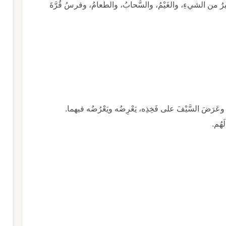
رُ من الشيءِ، والغَيْمُ، والسَّحابُ، والطعامُ، وفرسُ قُرَّةَ