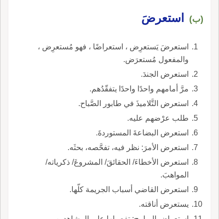
استعرضَ
(ب)
استعرضَ يَستعرِض ، استعراضًا ، فهو مُستعرِض ،
والمفعول مُستعرَض.
استعرض الجندَ.
مرَّ أمامهم واحدًا واحدًا يتفقّدُهم.
استعرض التَّلاميذَ في طابور الصَّباح.
طلب عرْضهم عليه.
استعرض البضاعةَ المستوردةَ.
استعرض الأمرَ: نظر فيه، تفحَّصه، بحثَه.
استعرض الأخطاءَ/ الحقائقَ/ المشروعَ/ ذكرياته/
المواهبَ.
استعرض القاضي أسباب الجريمة كلّها.
يستعرض أناقته.
استعراض البرامج: تفصيلها على المشاهدين