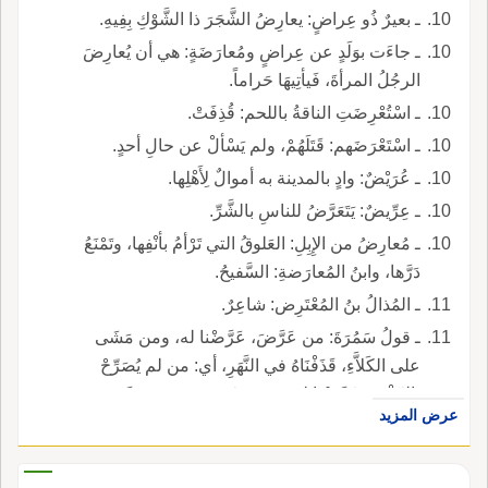
ـ بعيرٌ ذُو عِراضٍ: يعارِضُ الشَّجَرَ ذا الشَّوْكِ بِفِيهِ.
ـ جاءَت بوَلَدٍ عن عِراضٍ ومُعارَضَةٍ: هي أن يُعارِضَ
الرجُلُ المرأةَ، فَيأتِيهَا حَراماً.
ـ اسْتُعْرِضَتِ الناقةُ باللحم: قُذِفَتْ.
ـ اسْتَعْرَضَهم: قَتَلَهُمْ، ولم يَسْألْ عن حالِ أحدٍ.
ـ عُرَيْضٌ: وادٍ بالمدينة به أموالٌ لِأَهْلِها.
ـ عِرِّيضٌ: يَتَعَرَّضُ للناسِ بالشَّرِّ.
ـ مُعارِضُ من الإِبِلِ: العَلوقُ التي تَرْأمُ بأنْفِها، وتَمْنَعُ
دَرَّها، وابنُ المُعارَضةِ: السَّفيحُ.
ـ المُذالُ بنُ المُعْتَرِض: شاعِرٌ.
ـ قولُ سَمُرَةَ: من عَرَّضَ، عَرَّضْنا له، ومن مَشَى
على الكَلاَّءِ، قَذَفْنَاهُ في النَّهَرِ، أي: من لم يُصَرِّحْ
بالقَذْفِ، عَرَّضْنا له بضَرْبٍ خَفيفٍ، ومن صَرَّحَ،
عرض المزيد
حَدَدْناهُ. اسْتعارَ المَشْيَ على مَرْفَأِ السَّفينةِ للتَّصْريحِ،
والتَّغْريقَ للحَدِّ.