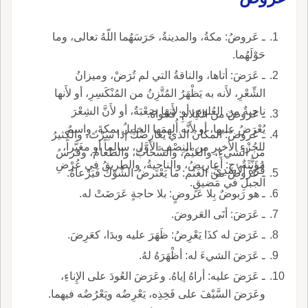
ـ عَروضُ: مكةُ، والمدينةُ، حَرَسَهُما اللّهُ تعالى، وما
حَوْلَهُما.
ـ عَرَضَ: أتاها، والناقةُ التي لم تُرَضْ، وميزانُ
الشِّعْرِ، لأَنه به يَظْهَرُ المُتَّزِنُ من المُنْكَسِرِ، أو لأَنها
ناحيةٌ من العُلومِ، أو لأَنها صَعْبَةٌ، أو لأَنَّ الشِعْرَ
ـ عَروضُ من الكلامِ: فَحْواهُ.
يُعْرَضُ عليها، أو لأَنَّه أُلهِمَها الخليلُ بمكةَ، واسمٌ
ـ عَروضُ: المكانُ الذي يُعارِضُكَ إذا سِرْتَ، والكثيرُ
للجُزْءِ الأخيرِ من النِصْفِ الأوَّلِ، سالِماً أو مغَيَّراً،
من الشيءِ، والغَيْمُ، والسَّحابُ، والطعامُ، وفرسُ
مُؤَنَّثَةٌ، ج: أعارِيضُ، والناحيةُ، والطريقُ في عُرْضِ
قُرَّةَ الأسَدِيِّ.
ـ عَروضُ من الغَنَم: ما يَعْتَرضُ الشَّوْكَ فَيَرْعاهُ.
الجبلِ في مَضيقٍ.
ـ هو رَبوضٌ بِلا عَروضٍ: بلا حاجةٍ عَرَضَتْ له.
ـ عَرَضَ: أتَى العَروضَ.
ـ عَرَضَ له كذَا يَعْرِضُ: ظَهَرَ عليه وبدَا، كعَرِضَ.
ـ عَرَضَ الشيءَ له: أظْهَرَهُ لهُ.
ـ عَرَضَ عليه: أراهُ إياهُ. وعَرَضَ العُودَ على الإِناءِ،
وعَرَضَ السَّيْفَ على فَخِذِه، يَعْرِضُه ويَعْرُضُه فيهما.