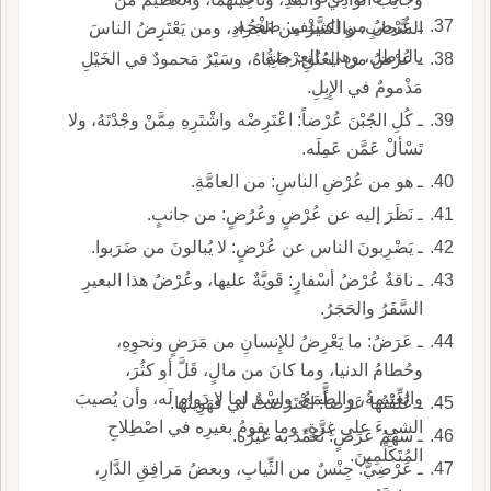
ـ عُرْضُ من السَّيْفِ: صَفْحُه.
السَّحابِ، والكثيرُ من الجَرادِ، ومن يَعْتَرِضُ الناسَ
بالباطل، وهي: العِرْضَةُ.
ـ عُرْضُ من العُنُقِ: جانِباهُ، وسَيْرٌ مَحمودٌ في الخَيْلِ
مَذْمومٌ في الإِبِلِ.
ـ كُلِ الجُبْنَ عُرْضاً: اعْتَرِضْه واشْتَرِهِ مِمَّنْ وجْدْتَهُ، ولا
تَسْألْ عَمَّن عَمِلَه.
ـ هو من عُرْضِ الناسِ: من العامَّةِ.
ـ نَظَرَ إليه عن عُرْضٍ وعُرُضٍ: من جانبٍ.
ـ يَضْرِبونَ الناس عن عُرْضٍ: لا يُبالونَ من ضَرَبوا.
ـ ناقةٌ عُرْضُ أسْفارٍ: قَويَّةٌ عليها، وعُرْضُ هذا البعيرِ
السَّفَرُ والحَجَرُ.
ـ عَرَضُ: ما يَعْرِضُ للإِنسانِ من مَرَضٍ ونحوِهِ،
وحُطامُ الدنيا، وما كانَ من مالٍ، قَلَّ أو كثُرَ،
والغَنيمةُ، والطَّمَعُ، واسْمٌ لما لا دَوام لَه، وأن يُصيبَ
ـ عُلِّقْتُها عَرَضاً: اعْتَرَضَتْ لي فَهَوِيتُها.
الشيءَ على غِرَّةٍ، وما يقومُ بغيرِه في اصْطِلاحِ
ـ سَهْمُ عَرَضٍ: تُعُمِّدَ به غيرُه.
المُتَكَلِّمِينَ.
ـ عَرْضِيُّ: جِنْسٌ من الثِّيابِ، وبعضُ مَرافِقِ الدَّارِ،