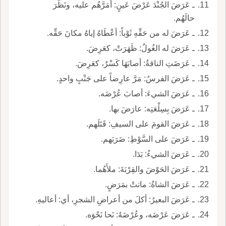
ـ عَرَضَ الجُنْدَ عَرْضَ عَينٍ: أمَرَّهُم عليه، ونَظَرَ
حالَهُم.
ـ عَرَضَ له من حَقِّهِ ثَوْباً: أعْطَاهُ إياهُ مكانَ حَقِّه.
ـ عَرَضَ له الغُولُ: ظَهَرَتْ، كعَرِضَ.
ـ عَرَضَتِ الناقةُ: أصابَهَا كَسْرٌ، كعَرِضَ.
ـ عَرَضَ الفرسُ: مَرَّ عارِضاً على جَنْبٍ واحدٍ.
ـ عَرَضَ الشيءَ: أصابَ عُرْضَه.
ـ عَرَضَ بِسِلْعَتِه: عارَضَ بها.
ـ عَرَضَ القومَ على السيفِ: قَتَلَهم.
ـ عَرَضَ على السَّوْطِ: ضَرَبَهم.
ـ عَرَضَ الشيءُ: بَدَا.
ـ عَرَضَ الحَوْضَ والقِرْبَةَ: ملأَهُما.
ـ عَرَضَ الشاةُ: ماتتْ بمَرَضٍ.
ـ عَرَضَ البعيرُ: أكلَ من أعراضِ الشجرِ، أي: أعاليهِ.
ـ عَرَضَ عَرْضَه، وعُرْضَهُ: نَحا نَحْوَه.