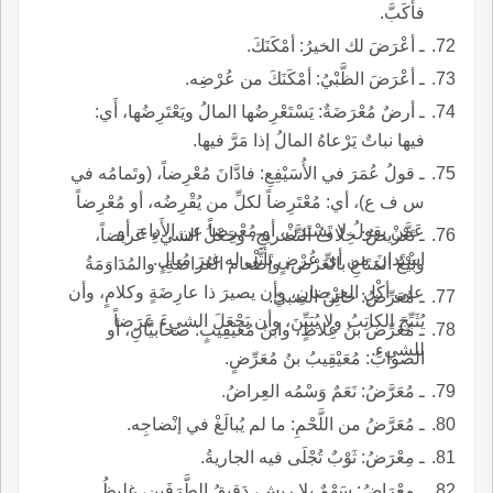
فأكَبَّ.
ـ أعْرَضَ لك الخيرُ: أمْكَنَكَ.
ـ أعْرَضَ الظَّبْيُ: أمْكَنَكَ من عُرْضِه.
ـ أرضٌ مُعْرَضَةٌ: يَسْتَعْرِضُها المالُ ويَعْتَرِضُها، أَي:
فيها نباتٌ يَرْعاهُ المالُ إذا مَرَّ فيها.
ـ قولُ عُمَرَ في الأُسَيْفِعِ: فادَّانَ مُعْرِضاً، (وتَمامُه في
س ف ع)، أي: مُعْتَرِضاً لكلِّ من يُقْرِضُه، أو مُعْرِضاً
عَمَّنْ يقولُ لا تَسْتَدِنْ، أو مُعْرِضاً عن الأَداءِ، أو
ـ تَعْريضُ: خِلافُ التَّصريحِ، وجَعْلُ الشيءِ عَريضاً،
اسْتَدانَ من أيِّ عُرْضٍ تَأتَّى له غيرَ مُبالٍ.
وبَيْعُ المَتَاعِ بالعَرْض، وإطْعام العُراضَةِ، والمُدَاوَمَةُ
على أكْلِ العِرْضانِ، وأن يصيرَ ذا عارِضَةٍ وكلامٍ، وأن
ـ مُعَرِّضُ: خاتِنُ الصبيّ.
يُثَبِّجَ الكاتِبُ ولا يُبَيِّنَ، وأن يَجْعَلَ الشيءَ عَرَضاً
ـ مُعَرِّضُ بنُ عِلاطٍ، وابنُ مُعَيْقِيبٍ: صحابيَّانِ، أو
للشيءِ.
الصوابُ: مُعَيْقِيبُ بنُ مُعَرِّضٍ.
ـ مُعَرَّضُ: نَعَمٌ وَسْمُه العِراضُ.
ـ مُعَرَّضُ من اللَّحْمِ: ما لم يُبالَغْ في إنْضاجِه.
ـ مِعْرَضُ: ثَوْبٌ تُجْلَى فيه الجاريةُ.
ـ مِعْرَاضُ: سَهْمٌ بلا ريشٍ، دَقيقُ الطَّرَفَينِ، غليظُ