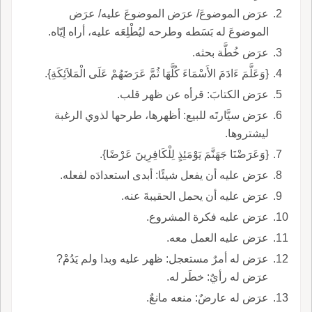
عرَض الموضوعَ/ عرَض الموضوعَ عليه/ عرَض
الموضوعَ له بَسَطه وطرحه ليُطْلِعَه عليه، أراه إيّاه.
عرَض خُطَّة بحثه.
{وَعَلَّمَ ءَادَمَ الأَسْمَاءَ كُلَّهَا ثُمَّ عَرَضَهُمْ عَلَى الْمَلاَئِكَةِ}.
عرَض الكتابَ: قرأه عن ظهر قلب.
عرَض سيَّارتَه للبيع: أظهرها، طرحها لذوي الرغبة
ليشتروها.
{وَعَرَضْنَا جَهَنَّمَ يَوْمَئِذٍ لِلْكَافِرِينَ عَرْضًا}.
عرَض عليه أن يفعل شيئًا: أبدى استعدادَه لفعله.
عرَض عليه أن يحمل الحقيبةَ عنه.
عرَض عليه فكرة المشروع.
عرَض عليه العمل معه.
عرَض له أمرٌ مستعجل: ظهر عليه وبدا ولم يَدُمْ?
عرَض له رأيٌ: خطَر له.
عرَض له عارضٌ: منعه مانعٌ.