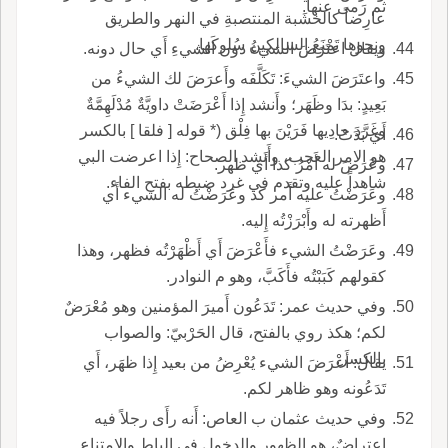
ثم رَمى عنها.
عارِضاً كالخشَبة المنتصبةِ في النهر والطريق
ونحوها تَمْنَعُ السالكين سُلوكَها.
ويقال اعتَرَضَ الشيءُ دون الشيءِ أَي حال دونه.
واعتَرَضَ الشيءَ: تَكَلَّفَه وأَعرَضَ لك الشيءُ من
بَعِيدٍ: بدَا وظَهَر؛ وأَنشد إِذا أَعْرَضَتْ داويَّةٌ مُدْلَهِمَّةٌ
وغَرَّدَ حادِيها فَرَيْنَ بها فِلْق (* قوله [ فلقا ] بالكسر
أَي بَدَتْ.
هو الامر العجب، وأَنشد الصحاح: إِذا اعرضت البي
وعَرَضَ له أَمْرُ كذا أَي ظهر.
شاهداً عليه وتقدم في غرد ضبطه بفتح الفاء.
وعَرَضْتُ عليه أَمر كذ وعَرَضْتُ له الشيء أَي
أَظهرته له وأَبْرَزْتُه إِليه.
وعَرَضْتُ الشيء فأَعْرَضَ أَي أَظْهَرْتُه فظهر، وهذا
كقولهم كَبَبْتُه فأَكَبَّ، وهو م النوادر.
وفي حديث عمر: تَدَعُون أَميرَ المؤمنين وهو مُعْرَضٌ
لكم؛ هكذ روي بالفتح، قال الحَرْبيّ: والصواب
بالكسر.
يقال: أَعْرَضَ الشيء يُعْرِضُ من بعيد إِذا ظهَر، أَي
تَدَعُونه وهو ظاهر لكم.
وفي حديث عثمان ب العاص: أَنه رأَى رجلاً فيه
اعتِراضٌ، هو الظهور والدخول في الباط والامتناع