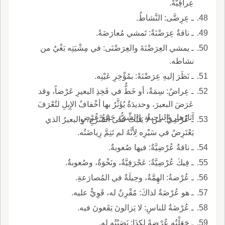
عِراقِيَّةٌ.
ـ عِرِضَّى: النَّشاطُ.
ـ ناقةٌ عِرَضْنَةٌ: تَمشي مُعارَضَةً.
ـ يمشي العِرَضْنَةَ والعِرَضْنَى: في مِشْيَتِه بَغْيٌ من
نشاطه.
ـ نَظَرَ إليهِ عِرَضْنَةً: بمُؤْخِرِ عَيْنِه.
ـ عِراضُ: سِمَةٌ، أو خَطٌّ في فَخِذِ البعيرِ عَرْضاً، وقد
عَرَضَ البعيرَ، وحديدَةٌ يُؤَثَّرُ بها أخْفافُ الإِبِلِ لتُعْرَفَ
آثارُها، والناحِيةُ، والشِّقُّ، جَمْعُ عُرْضٍ.
ـ عُرْضِيُّ: من لا يَثْبُتُ على السَّرْجِ، والبعيرُ الذي
يَعْتَرِضُ في سَيْرِه لِأَنَّهُ لم تَتِمَّ رِياضَتُه.
ـ ناقةٌ عُرْضِيَّةٌ: فيها صُعوبةٌ.
ـ فِيكَ عُرْضِيَّةٌ: عَجْرَفِيَّةٌ، ونَخْوَةٌ، وصُعوبةٌ.
ـ عُرْضةُ: الهِمَّةُ، وحِيلَةٌ في المُصارَعةِ.
ـ هو عُرْضَةٌ لذاكَ: مُقْرِنٌ له، قَوِيٌّ عليه.
ـ عُرْضَةٌ للناسِ: لا يَزالونَ يَقَعونَ فيه.
ـ جَعَلْتُه عُرْضةً لكذَا: نَصَبْتُه له.