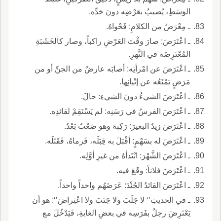
الوَسَطِ، يُصيبُ بعَرْضِه دونَ حَدِّه.
ـ مِعْرَضُ من الكلامِ: فَحْواهُ.
ـ اعْتَرَضَ: صارَ وقْتَ العَرْضِ راكباً، وصار كالخَشَبَةِ
المُعْتَرِضَة في النَّهرِ.
ـ اعْتَرَضَ عن امْرأتِه: أصابَه عارضٌ من الجنِّ أو من
مَرَضٍ يَمْنَعُه عن إتْيانِها.
ـ اعْتَرَضَ الشيءُ دونَ الشيءِ: حالَ.
ـ اعْتَرَضَ الفرسُ في رَسَنِه: لم يَسْتَقِمْ لقائدِه.
ـ اعْتَرَضَ زيدٌ البعيرَ: رَكِبهَ وهو صَعْبٌ بَعْدُ.
ـ اعْتَرَضَ له بسَهْمٍ: أقْبَلَ به قِبَلَه، فَرماهُ، فَقَتَلَه.
ـ اعْتَرَضَ الشَّهْرَ: ابْتَدأهُ من غيرِ أوَّلِه.
ـ اعْتَرَضَ فلاناً: وقَعَ فيه.
ـ اعْتَرَضَ القائدُ الجُنْدَ: عَرَضَهُم واحداً واحداً.
ـ في الحديثِ’‘ لا جَلَبَ ولا جَنَبَ ولا اعْتِراضَ’‘: هو أن
يَعْتَرِضَ رجلٌ بفَرَسِه في بعضِ الغايةِ، فَيَدْخُلَ مع