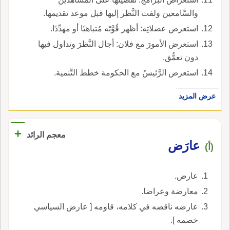
والسَّامعين ولفت النَّظر إليها قبل موعد تقديمها.
استعرض عضلاتِه: أظهر قُوَّتَه مُتباهيًا أو مهدِّدًا.
استعرض الأمورَ مع فلان: أجال النَّظرَ وتداول فيها
دون تعمُّق.
استعرض الرَّئيسُ مع الحكومة خطط التَّنمية.
عرض المزيد
+
معجم الرائد
عارَض
(أ)
عارض.
معارضة وعراضا.
عارضه ناقضه في كلامه، قاومه [ عارض السياسي
خصمه ].