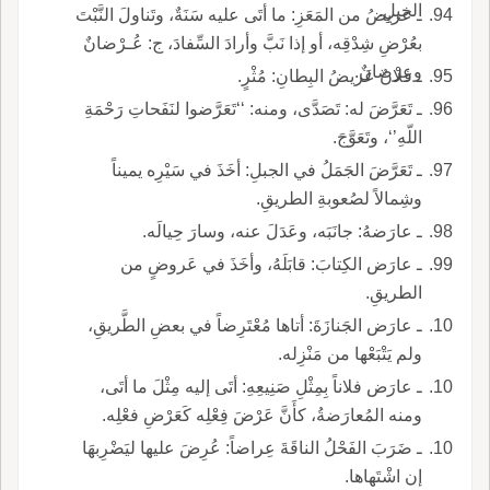
الخيلِ.
ـ عريضُ من المَعَزِ: ما أتَى عليه سَنَةٌ، وتَناولَ النَّبْتَ
بعُرْضِ شِدْقِه، أو إذا نَبَّ وأرادَ السِّفادَ، ج: عُـرْضانٌ
وعِرْضانٌ.
ـ فلانٌ عَريضُ البِطانِ: مُثْرٍ.
ـ تَعَرَّضَ له: تَصَدَّى، ومنه: ‘‘تَعَرَّضوا لنَفَحاتِ رَحْمَةِ
اللّهِ’‘، وتَعَوَّجَ.
ـ تَعَرَّضَ الجَمَلُ في الجبلِ: أخَذَ في سَيْرِه يميناً
وشِمالاً لصُعوبةِ الطريقِ.
ـ عارَضهُ: جانَبَه، وعَدَلَ عنه، وسارَ حِيالَه.
ـ عارَض الكِتابَ: قابَلَهُ، وأخَذَ في عَروضٍ من
الطريقِ.
ـ عارَض الجَنازَةَ: أتاها مُعْتَرِضاً في بعضِ الطَّريقِ،
ولم يَتْبَعْها من مَنْزِله.
ـ عارَض فلاناً بِمِثْلِ صَنِيعِهِ: أتَى إليه مِثْلَ ما أتَى،
ومنه المُعارَضةُ، كأَنَّ عَرْضَ فِعْلِه كَعَرْضِ فعْلِه.
ـ ضَرَبَ الفَحْلُ الناقَةَ عِراضاً: عُرِضَ عليها ليَضْرِبهَا
إن اشْتَهاها.