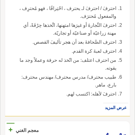
احترفَ / احترفَ لـ يحترف ، احْتِرافًا ، فهو مُحترِف ،
والمفعول مُحترَف.
احترفَ التِّجارةَ أو غيرَها امتهنها، اتَّخذها حِرْفَةً، أي
مهنة زراعيّة أو صناعيّة أو تجاريّة.
احترف الصَّحافةَ بعد أن هجر تأليفَ القصص.
احترف لعبةَ كرة القدم.
من احترف اعتلف: من اتّخذ له حرفة وعملاً وجد ما
يقوته.
طبيب محترف/ مدرس محترف/ مهندس محترف:
بارع، ماهر.
احترفَ لأهله: اكتسب لهم.
عرض المزيد
+
معجم الغني