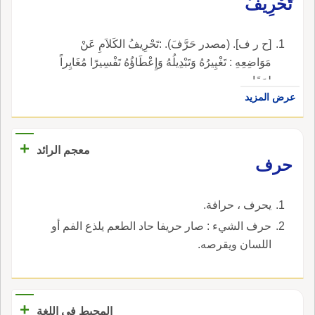
تَحْرِيفٌ
[ح ر ف]. (مصدر حَرَّفَ). :تَحْرِيفُ الكَلاَمِ عَنْ
مَوَاضِعِهِ : تَغْيِيرُهُ وَتَبْدِيلُهُ وَإِعْطَاؤُهُ تَفْسِيرًا مُغَايِراً
لِمَقَاصِدِهِ.
عرض المزيد
+
معجم الرائد
حرف
يحرف ، حرافة.
حرف الشيء : صار حريفا حاد الطعم يلذع الفم أو
اللسان ويقرصه.
+
المحيط في اللغة