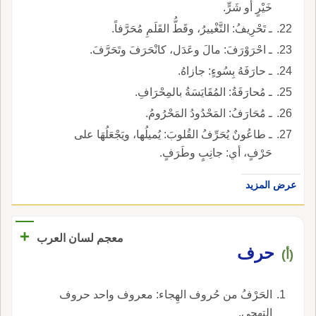
خَيْرٍ أو شَرٍّ.
ـ تَحْرِيفُ: التَّغْييرُ، وقَطُّ القَلَمِ مُحَرَّفاً.
ـ احْرَوْرَفَ: مالَ وعَدَل، كانْحَرَفَ وتَحَرَّفَ.
ـ حارَفَهُ بِسُوءٍ: جازاهُ.
ـ مُحارَفَةُ: المُقَايَسَةُ بالمِحْرَافِ.
ـ مُحَارَفُ: المَحْدُودُ المَحْرُومُ.
ـ طاعُونٌ يُحَرِّفُ القُلوبَ: يُميلُها، ويَجْعَلُهَا على
حَرْفٍ، أي: جانِبٍ وطَرَفٍ.
عرض المزيد
+
معجم لسان العرب
حرف
(أ)
الحَرْفُ من حُروف الهِجاء: معروف واحد حروف
التهجي.