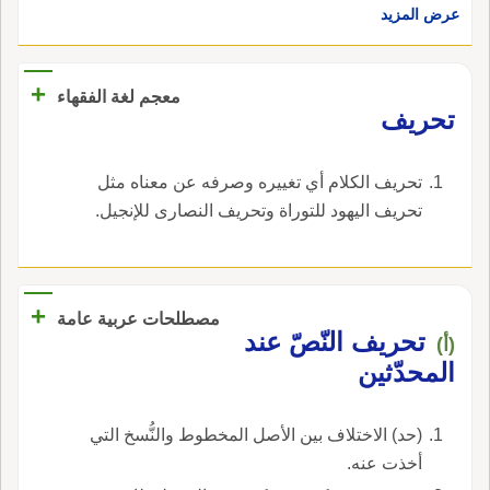
عرض المزيد
ودَعَوْتَ لَهْفَك بعد فاقِرةٍ تُبْدي مَحارِفُها عن العَظْم
وحارَفَه: فاخَرَه؛ قال ساعِدةُ بن جُؤَيَّة فإنْ تَكُ قَسْرٌ
أَعْقَبَتْ من جُنَيْدِبٍ فقد عَلِمُوا في الغَزْوِ كيْفَ
+
معجم لغة الفقهاء
نُحارِف والحُرْفُ: حَبُّ الرَّشادِ، واحدته حُرْفةٌ.
‏تحريف‏
‏تحريف الكلام أي تغييره وصرفه عن معناه مثل
تحريف اليهود للتوراة وتحريف النصارى للإنجيل‏.
+
مصطلحات عربية عامة
تحريف النّصّ عند
(أ)
المحدّثين
(حد) الاختلاف بين الأصل المخطوط والنُّسخ التي
أخذت عنه.