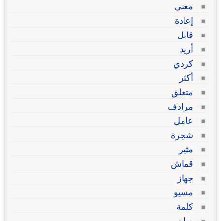
معنى
إعادة
قابل
أريد
كردي
أكثر
متعلق
مرادف
عامل
شجرة
مثير
قماش
جهاز
مسيو
كلمة