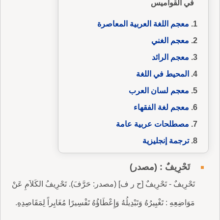
في القواميس
معجم اللغة العربية المعاصرة
معجم الغني
معجم الرائد
المحيط في اللغة
معجم لسان العرب
معجم لغة الفقهاء
مصطلحات عربية عامة
ترجمة إنجليزية
تَحْرِيفٌ : (مصدر)
تَحْرِيفٌ - تَحْرِيفٌ [ح ر ف] (مصدر: حَرَّفَ). تَحْرِيفُ الكَلاَمِ عَنْ
مَوَاضِعِهِ : تَغْيِيرُهُ وَتَبْدِيلُهُ وَإِعْطَاؤُهُ تَفْسِيرًا مُغَايِراً لِمَقَاصِدِهِ.