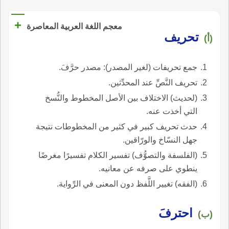
+
معجم اللغة العربية المعاصرة
تحريف
(أ)
جمع تحريفات (لغير المصدر): مصدر حرَّفَ.
تحريف النَّصِّ عند المحدِّثين.
(لحديث) الاختلاف بين الأصل المخطوط والنُّسخ
التي أخذت عنه.
حدث تحريف كبير في كثير من المخطوطات نتيجة
جهل النسّاخ والورّاقين.
(الفلسفة والتصوُّف) تفسير الكلام تفسيرًا مغرضًا
ينطوي على صرفه عن معانيه.
(الفقه) تغيير اللَّفظ دون المعنى في الرِّواية.
احترفَ
(ب)