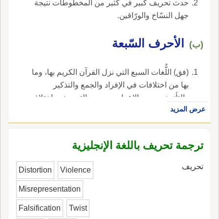
حدث تحريف كبير في كثير من المخطوطات نتيجة
جهل النسّاخ والورّاقين.
الأحرف السّبعة
(ب)
(فق) اللُّغات السبع التي نزل القرآن الكريم بها، وما
بها من اختلافات في الإفراد والجمع والتذكير
والتأنيث ووجوه الإعراب، ووجوه التصريف واختلاف
عرض المزيد
الأدوات، والتفخيم والترقيق، وهي مقبولة عن
طريق التواتر واتِّصال السَّند برسول الله صلَّى الله
عليه وسلَّم وموافقة رسم المصحف وموافقة
ترجمة تحريف باللغة الإنجليزية
العربيّة ولو بوجه.
تحريف
Distortion
Violence
Misrepresentation
Falsification
Twist