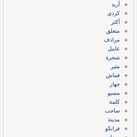
أريد
كردي
أكثر
متعلق
مرادف
عامل
شجرة
مثير
قماش
جهاز
مسيو
كلمة
صاحب
مدينة
فرانكو