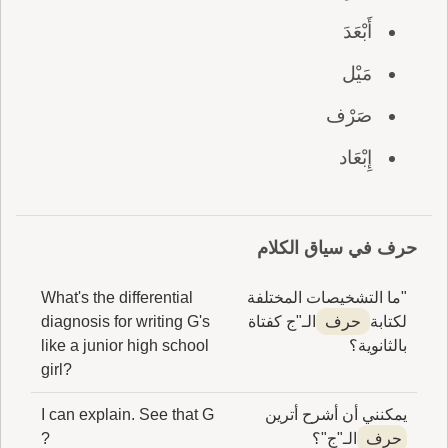
أَبْعَدَ
مَيْل
صَرْف
إِبْعَاد
حرف في سياق الكلام
"ما التشخيصات المختلفة
What's the differential
لكتابة
حرف
الـ"ج كفتاة
diagnosis for writing G's
بالثانوية؟
like a junior high school
girl?
يمكنني أن أشرح أترين
I can explain. See that G
حرف
الـ"ج"؟
?