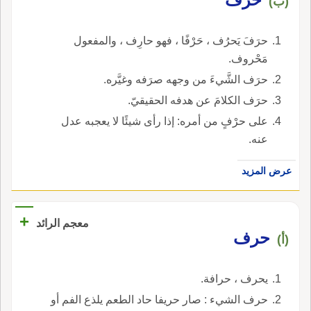
(ب)
حرَفَ يَحرُف ، حَرْفًا ، فهو حارِف ، والمفعول
مَحْروف.
حرَف الشَّيءَ من وجهه صرَفه وغيَّره.
حرَف الكلامَ عن هدفه الحقيقيّ.
على حرْفٍ من أمره: إذا رأى شيئًا لا يعجبه عدل
عنه.
عرض المزيد
+
معجم الرائد
حرف
(أ)
يحرف ، حرافة.
حرف الشيء : صار حريفا حاد الطعم يلذع الفم أو