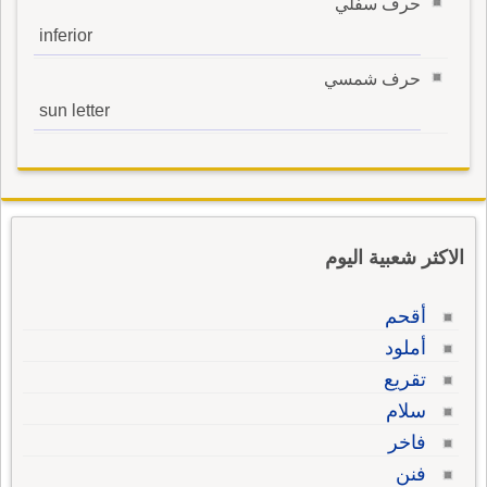
حرف سفلي
inferior
حرف شمسي
sun letter
الاكثر شعبية اليوم
أقحم
أملود
تقريع
سلام
فاخر
فنن