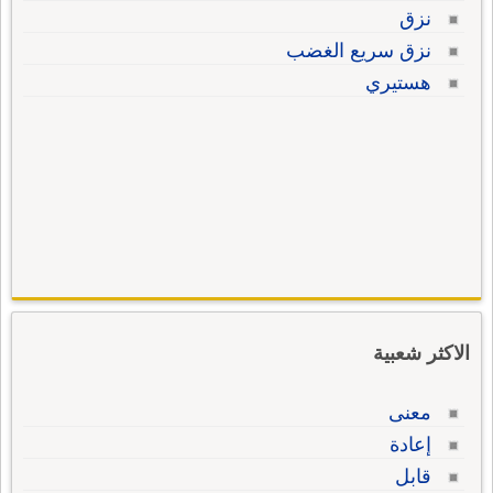
نزق
نزق سريع الغضب
هستيري
الاكثر شعبية
معنى
إعادة
قابل