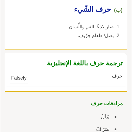
نُحارِف والحُرْفُ: حَبُّ الرَّشادِ، واحدته حُرْفةٌ.
حرف الشّيء
(ب)
صار لاذعًا للفم واللِّسان.
بصل/ طعام حِرِّيف.
ترجمة حرف باللغة الإنجليزية
حرف
Falsely
مرادفات حرف
مَالَ
صَرَفَ