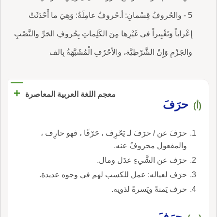
5 - والحُروفُ قِسْمانِ: أ.حُروفٌ عامِلَةٌ: وَهِيَ ما أَحْدَثَتْ
إِعْراباً وَتَغْيِيراً في غَيْرِها مِنَ الكَلِماتِ بِحُروفِ الجَرِّ والنَّصْبِ
والجَزْمِ وَإِنْ الشَّرْطِيَّة، والأحْرُفِ الْمُشَبَّهَةُ بِالف
+
معجم اللغة العربية المعاصرة
حرَفَ
(أ)
حرَفَ عن / حرَفَ لـ يَحْرِف ، حَرْفًا ، فهو حارِف ،
والمفعول محروفٌ عنه.
حرَف عن الشَّيءِ عدَل ومال.
حرَف لعياله: عمل للكسب لهم في وجوه عديدة.
حرف يَمنةً ويَسرةً لذويه.
حرَفَ