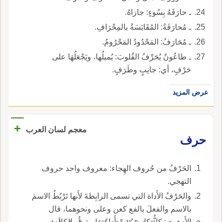
ـ حارَفَهُ بِسُوءٍ: جازاهُ.
ـ مُحارَفَةُ: المُقَايَسَةُ بالمِحْرَافِ.
ـ مُحَارَفُ: المَحْدُودُ المَحْرُومُ.
ـ طاعُونٌ يُحَرِّفُ القُلوبَ: يُميلُها، ويَجْعَلُهَا على
حَرْفٍ، أي: جانِبٍ وطَرَفٍ.
عرض المزيد
+
معجم لسان العرب
حرف
الحَرْفُ من حُروف الهِجاء: معروف واحد حروف
التهجي.
والحَرْفُ الأَداة التي تسمى الرابِطةَ لأَنها تَرْبُطُ الاسمَ
بالاسم والفعلَ بالفع كعن وعلى ونحوهما، قال
الأَزهري: كلُّ كلمة بُنِيَتْ أَداةً عارية ف الكلام