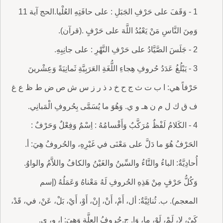
1 - وَقَفَ على حَرْفِ الجَبَلِ : على حافَتِهِ العُلْيا.الحج آية 11
وَمِنَ النَّاسِ مَنْ يَعْبُدُ اللَّهَ على حَرْفٍ .(قرآن).
2 - جَلَسَ الصَّيَّادُ على حَرْفِ النَّهْرِ : على جانِبِهِ.
3 - يَبْلُغُ عَدَدُ حُروفِ هِجاءِ اللُّغَةِ العَرَبِيَّةِ ثَمانِيَةً وَعِشْرينَ
حَرْفاً هي: ا ب ت ث ج ح خ د ذ ر ز س ش ص ض ط ظ ع غ
ف ق ك ل م ن هـ و ي. وَهُوَ ما يُسَمَّى بِحُروفِ الْمَبانِي.
4 - الكَلامُ لَفْظٌ مُرَكَّبٌ وَأَقْسامُهُ : اِسْمٌ وَفِعْلٌ وَحَرْفٌ :
الحَرْفُ هُوَ ما دَلَّ على مَعْنَى في غَيْرِهِ، والحُروفُ هِيَ: أ.
أُحادِيَّةٌ: الباءُ والتَّاءُ والسِّينُ والغَيْنُ والكافُ واللاَّمُ والواوُ.
وَكُلُّ حَرْفٍ مِنْ هَذِهِ الحُروفِ لَهُ مَعْناهُ وَعَمَلُهُ (إسم
المعجم). ب. ثُنائِيَّةٌ: أل، أَمْ، أَنْ، إِنْ، أَوْ، أَيْ، بَلْ، عَنْ، في، قَدْ،
كَيْ، لا، لَمْ، لَوْ، ما، وَا. ج.حُروفُ العِلَّةِ وَهِيَ: ا، و، ي.