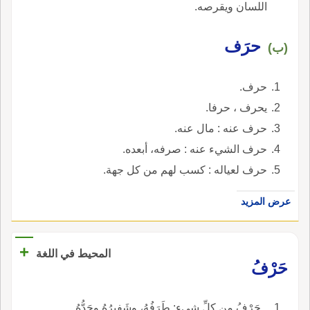
اللسان ويقرصه.
حرَف
(ب)
حرف.
يحرف ، حرفا.
حرف عنه : مال عنه.
حرف الشيء عنه : صرفه، أبعده.
حرف لعياله : كسب لهم من كل جهة.
عرض المزيد
+
المحيط في اللغة
حَرْفُ
ـ حَرْفُ من كلِّ شيءٍ: طَرَفُهُ، وشَفيرُهُ وحَدُّهُ.