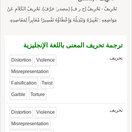
تَحْرِيفٌ - تَحْرِيفٌ [ح ر ف] (مصدر: حَرَّفَ). تَحْرِيفُ الكَلاَمِ عَنْ
مَوَاضِعِهِ : تَغْيِيرُهُ وَتَبْدِيلُهُ وَإِعْطَاؤُهُ تَفْسِيرًا مُغَايِراً لِمَقَاصِدِهِ.
ترجمة تحريف المعنى باللغة الإنجليزية
تحريف
Distortion
Violence
Misrepresentation
Falsification
Twist
Garble
Torture
تحريف
Distortion
Violence
Misrepresentation