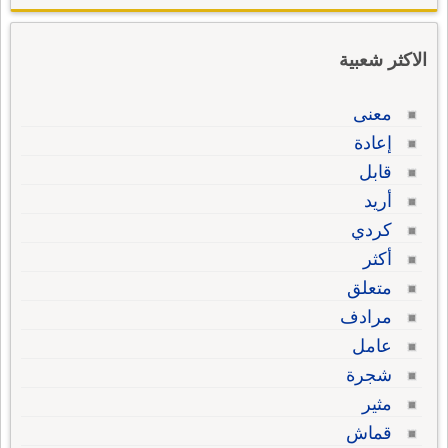
الاكثر شعبية
معنى
إعادة
قابل
أريد
كردي
أكثر
متعلق
مرادف
عامل
شجرة
مثير
قماش