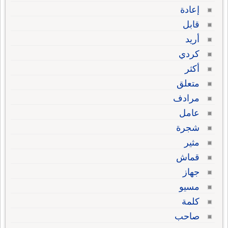
إعادة
قابل
أريد
كردي
أكثر
متعلق
مرادف
عامل
شجرة
مثير
قماش
جهاز
مسيو
كلمة
صاحب