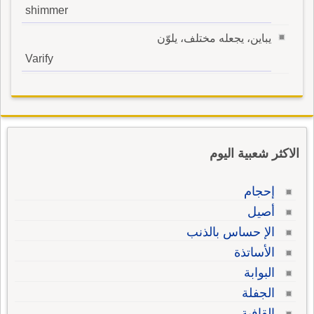
shimmer
يباين، يجعله مختلف، يلوّن
Varify
الاكثر شعبية اليوم
إحجام
أصيل
الإ حساس بالذنب
الأساتذة
البوابة
الجفلة
القافية