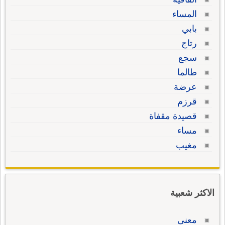
المساء
بابي
رتاج
سجع
طالما
عرضة
قرزم
قصيدة مقفاة
مساء
مغيب
الاكثر شعبية
معنى