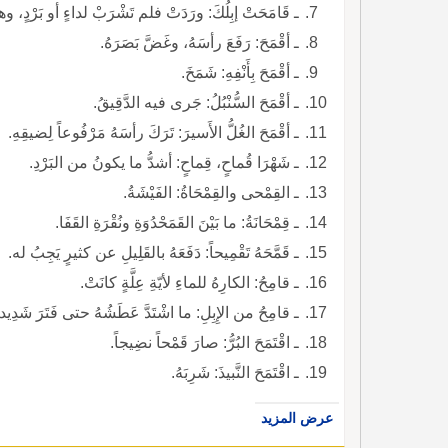
ـ قَامَحَتْ إبِلُكَ: ورَدَتْ فلم تَشْرَبْ لداءٍ أو بَرْدٍ، وهي
ـ أقْمَحَ: رَفَعَ رأسَهُ، وغَضَّ بَصَرَهُ.
ـ أقْمَحَ بِأَنْفِهِ: شَمَخَ.
ـ أقْمَحَ السُّنْبُلُ: جَرى فيه الدَّقِيقُ.
ـ أقْمَحَ الغُلُّ الأَسيرَ: تَرَكَ رأسَهُ مَرْفُوعاً لِضيقِهِ.
ـ شَهْرَا قُماحٍ، قِماحٍ: أشدُّ ما يكونُ من البَرْدِ.
ـ القِمْحى والقِمْحَاةُ: الفَيْشَةُ.
ـ قِمْحَانَةُ: ما بَيْنَ القَمَحْدُوَةِ ونُقْرَةِ القَفَا.
ـ قَمَّحَهُ تَقْمِيحاً: دَفَعَهُ بالقَلِيلِ عن كثيرٍ يَجِبُ له.
ـ قامِحُ: الكارِهُ للماءِ لأيّةِ عِلَّةٍ كانَتْ.
ـ قامِحُ من الإِبِلِ: ما اشْتَدَّ عَطَشُهُ حتى فَتَرَ شَدِيداً
ـ اقْتَمَحَ البُرُّ: صارَ قَمْحاً نضِيجاً.
ـ اقْتَمَحَ النَّبيذَ: شَرِبَهُ.
عرض المزيد