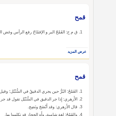
قمح
ق م ح: القَمْحُ البر و الإقمْاحُ رفع الرأس وغض 
عرض المزيد
قمح
القَمْحُ: البُرُّ حين يجري الدقيقُ في السُّنْبُل؛ وقيل: م لَدُنِ ا
الأَزهري: إِذا جر الدقيق في السُّنْبُل تقول قد جرى القَمْحُ في السنبل، وقد أَقْمَ البُ
قال الأَزهري: وقد أَنْضَجَ ونَضِج.
والقَمْحُ: لغة شامية، وأَه الحجاز قد تكلموا بها.