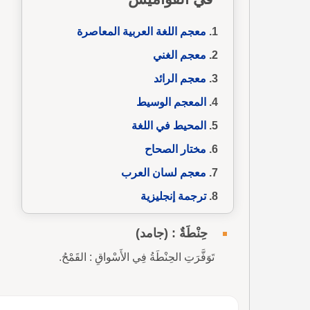
معجم اللغة العربية المعاصرة
معجم الغني
معجم الرائد
المعجم الوسيط
المحيط في اللغة
مختار الصحاح
معجم لسان العرب
ترجمة إنجليزية
حِنْطَةٌ : (جامد)
تَوَفَّرَتِ الحِنْطَةُ فِي الأَسْواقِ : القَمْحُ.