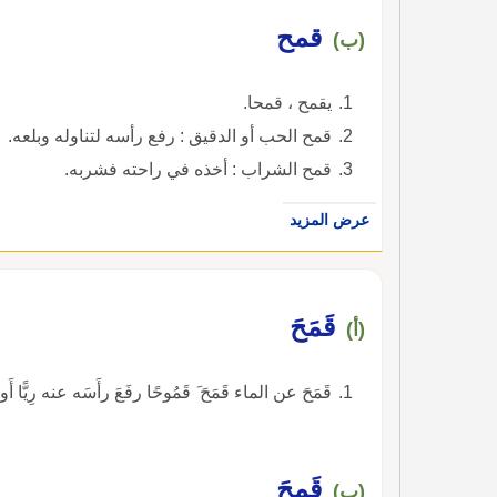
قمح
(ب)
يقمح ، قمحا.
قمح الحب أو الدقيق : رفع رأسه لتناوله وبلعه.
قمح الشراب : أخذه في راحته فشربه.
عرض المزيد
قَمَحَ
(أ)
قَمَحَ عن الماء قَمَحَ َ قَمُوحًا رفَعَ رأَسَه عنه رِيًّا أ
قَمِحَ
(ب)