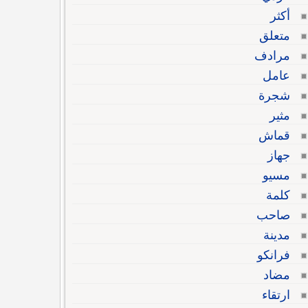
أكثر
متعلق
مرادف
عامل
شجرة
مثير
قماش
جهاز
مسيو
كلمة
صاحب
مدينة
فرانكو
مضاد
ارتقاء