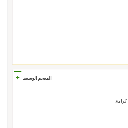
+
المعجم الوسيط
َو كرامة.