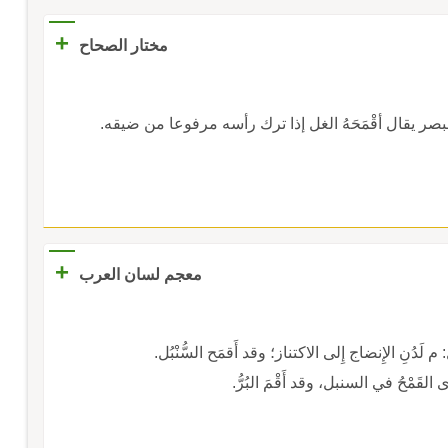
+
مختار الصحاح
البصر يقال أقْمَحَهُ الغل إذا ترك رأسه مرفوعا من ضيقه.
+
معجم لسان العرب
لإِنضاج إِلى الاكتناز؛ وقد أَقمَح السُّنْبُل.
رُّ.