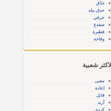
حدّق
حدق ببله
حرفي
ضفدع
فطيرة
وقاحة
لاكثر شعبية
معنى
إعادة
قابل
أريد
كردي