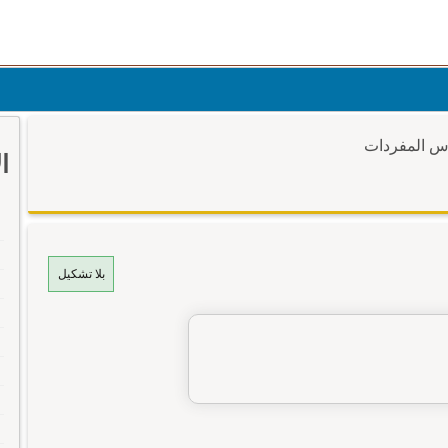
وس المفردات
ا
بلا تشكيل