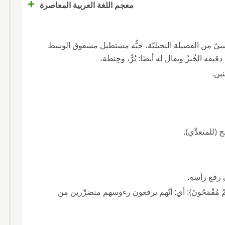
+
معجم اللغة العربية المعاصرة
شْبيّ من الفصيلة النجيليّة، حَبُّه مستطيل مشقوق الوسط
يقه الخُبزُ ويقال له أيضًا: بُرٌّ، وحِنطة.
نين.
ح (للمتعدِّي).
 رفع رأسِهِ.
أَذْقَانِ فَهُمْ مُقْمَحُونَ}: أي: أنّهم يرفعون رءوسهم متضرِّرين من