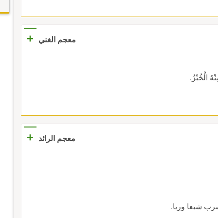
+
معجم الغني
ْهُ الْخُبْزُ.
+
معجم الرائد
رب شبعا وريا.