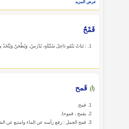
عرض المزيد
قَمْحٌ
: نَبَاتٌ يَنْمُو دَاخِلَ سُنْبُلَةٍ، يُدْرَسُ، وَيُطْحَنُ وَيُتَّخَذُ مِن
قَمح
(أ)
قمح.
يقمح ، قموحا.
قمح الجمل : رفع رأسه عن الماء وامتنع عن الش