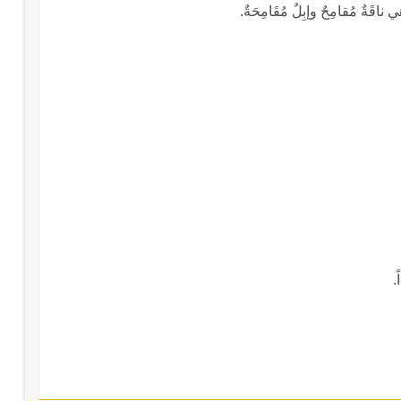
 ناقَةٌ مُقامِحٌ وإبِلٌ مُقَامِحَةٌ.
.