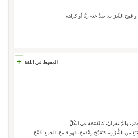
، و قَمِحَ الشَّرَابَ: صدَّ عنه ريًّا أَو كراهة.
+
المحيط في اللغة
َمْرَ، والزَّعْفَرَانُ، كالقُمْحَة في الكُلِّ.
َنَعَ من الشُّرْبِ، كتَقَمَّحَ وانْقَمَحَ، فهو قامِحٌ، الجمع: قُمَّحٌ.