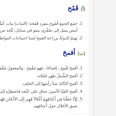
قَمْح
(أ)
جمع الجمع قُمُوح،مفرد قَمْحة: (النبات) نبات عُ
أبيض يميل إلى صُفْرَةٍ، ينمو في سنابل، يُتَّخذ من دق
تهتمّ الدولةُ بزراعة القمح لسدّ احتياجات المواط
أقمحَ
(ب)
أقمحَ يُقْمِح ، إقماحًا ، فهو مُقْمِح ، والمفعول مُقْمَ
أقمح السُّنبلُ ظهر قمْحُه.
أقمح الدَّابّةَ: شدَّ رأسَها إلى الخلف.
أقمح القَيْدُ الأسيرَ: ضاق على عُنُقه فاضطرَّه إلى
{إِنَّا جَعَلْنَا فِي أَعْنَاقِهِمْ أَغْلاَلاً فَهِيَ إِلَى ال
ضيق الأغلال حول أعناقهم.