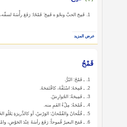
قَمِحَ الحبَّ ونحْوَ ه قَمِحَ َ قَمْحًا: رَفَعَ رأْسَهُ لسفِّه
عرض المزيد
قَمْحُ
ـ قَمْحُ: البُرُّ.
ـ قَمِحَهُ: اسْتَفَّهُ، كاقْتَمَحَهُ.
ـ قَمِيحَةُ: الجُوارِشُ.
ـ قُمْحَةُ: مِلْءُ الفَمِ منه.
ـ قُمُّحانُ والقُمَّحانُ: الوَرْسُ، أو كالذَّريرَةِ يَعْلُو الخ
ـ قَمَحَ البعيرُ قُموحاً: رَفَعَ رأسَهُ عِنْدَ الحَوْضِ، وامْت