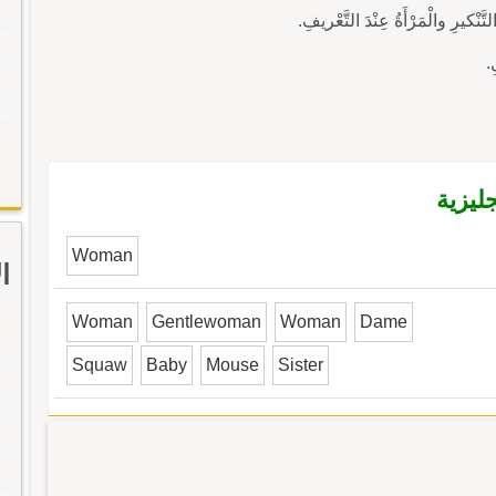
َّنْكيرِ والْمَرْأَةُ عِنْدَ التَّعْريفِ.
جليزية
Woman
ا
Woman
Gentlewoman
Woman
Dame
Squaw
Baby
Mouse
Sister