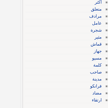
أكثر
متعلق
مرادف
عامل
شجرة
مثير
قماش
جهاز
مسيو
كلمة
صاحب
مدينة
فرانكو
مضاد
ارتقاء