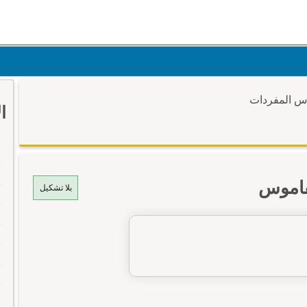
وس المفردات
ا
لقاموس
بلا تشكيل