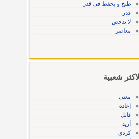
طبخ و يحفظ فى قدر
قدر
لا تدحض
معاصر
لاكثر شعبية
معنى
إعادة
قابل
أريد
كردي