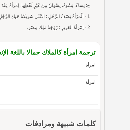
ج: نِساءٌ، نِسْوَةٌ، نِسْوانٌ مِنْ غَيْرِ لَفْظِها. اِمْرَأَةٌ عِنْدَ الت
1 - الْمَرْأَةُ نِصْفُ الرَّجُلِ : الأنْثَى شَريكَةُ حَياةِ الرَّجُلِ.
2 - اِمْرَأَةُ العَزيزِ : زَوْجَةُ مَلِكِ مِصْرَ.
ترجمة امرأة كالملاك جمالا باللغة الإن
امرأة
امرأة
كلمات شبيهة ومرادفات