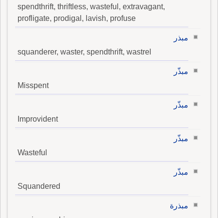
spendthrift, thriftless, wasteful, extravagant,
profligate, prodigal, lavish, profuse
مبذر
squanderer, waster, spendthrift, wastrel
مبذّر
Misspent
مبذّر
Improvident
مبذّر
Wasteful
مبذّر
Squandered
مبذرة