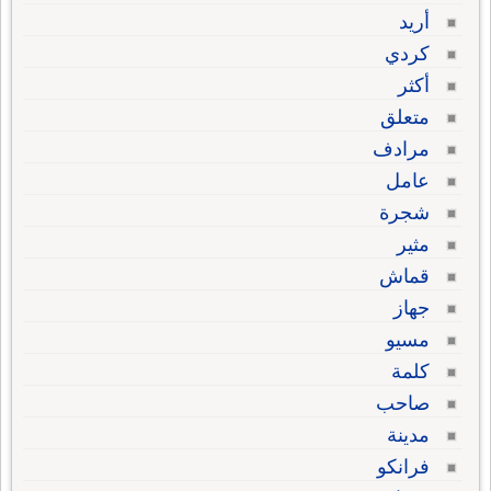
أريد
كردي
أكثر
متعلق
مرادف
عامل
شجرة
مثير
قماش
جهاز
مسيو
كلمة
صاحب
مدينة
فرانكو