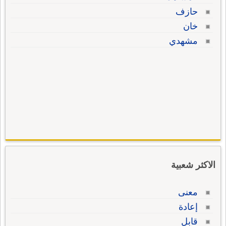
حازف
خان
مشهدي
الاكثر شعبية
معنى
إعادة
قابل