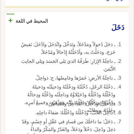
+
المحيط في اللغة
دَخَلَ
ـ دَخَلَ دُخولاً ومَدْخَلاً، وتَدَخَّلَ وانْدَخَلَ وادَّخَلَ: نَقيضُ
خَرَجَ، ودَخَلْتُ به، وأدْخَلْتُهُ إِدْخالاً ومُدْخَلاً.
ـ داخِلَةُ الإِزَارِ: طَرَفُهُ الذي يَلي الجَسَدَ ويَلي الجانِبَ
الأَيْمَنَ.
ـ داخِلَةُ الأرضِ: خَمَرُها وغامِضُها، ج: دَواخِلُ.
ـ دَخْلَةُ الرجُلِ، دُخْلَتُهُ ودِخْلَتُهُ ودَخيلَتُه ودَخيلهُ
ودُخْلُلُهُ ودُخْلَلُهُ ودُخَيْلاؤُهُ وداخِلَتُه ودُخَّلُهُ ودِخالُهُ
ودُخَّيْلاهُ ودِخْلُهُ ودَخْلُهُ: نِيَّتُه ومَذْهَبُه، وجَميعُ أمرِه،
ـ (دَخيلُ) ودُخْلُلُ: المُداخِلُ والمُباطِنُ.
وخَلَدُهُ، وبِطانَتُه.
ـ داخِلُ الحُبِّ، ودُخْلَلُهُ ودُخْلُلُهُ: صَفاءُ داخِلِهِ.
ـ دَخَلُ: ما داخَلَكَ من فَسادٍ في عَقْلٍ أو جِسْمٍ، وقَدْ
دَخِلَ ودُخِلَ، دَخْلاً ودَخَلاً، والغَدْرُ والمَكْرُ والداءُ