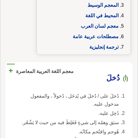
المعجم الوسيط
المحيط في اللغة
معجم لسان العرب
مصطلحات عربية عامة
ترجمة إنجليزية
+
معجم اللغة العربية المعاصرة
دُخلَ
(أ)
دُخلَ على / دُخلَ في يُدخَل ، دُخولاً ، والمفعول
مدخول عليه.
دُخِل عليه.
سبَق وهمُه إلى شيءٍ فَغَلِطَ فيه من حيث لا يَشْعُر.
هُوجم واقتُحم مكانُه.