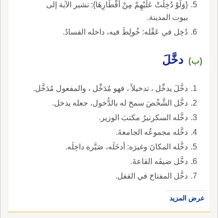
{وَلَوْ دُخِلَتْ عَلَيْهِمْ مِنْ أَقْطَارِهَا}: تشير الآية إلى
بيوت المدينة.
دُخِل في عَقْله: خُولِطَ فيه، داخله الفسادُ.
دخَّلَ
(ب)
دخَّلَ يدخِّل ، تدخيلاً ، فهو مُدَخِّل ، والمفعول مُدَخَّل.
دخَّل الشَّخْصَ سمحَ له بالدُّخول، جعله يدخل.
دخَّله السكرتيرُ مكتبَ الوزير.
دخَّله مجموعُه الجامعةَ.
دخَّله المكانَ وغيرَه: أدخَلَه، صَيَّره داخِلَه.
دخَّل ضيفَه القاعةَ.
دخَّل المفتاحَ في القفل.
عرض المزيد