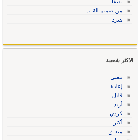
لطفا
من صميم القلب
هيرد
الاكثر شعبية
معنى
إعادة
قابل
أريد
كردي
أكثر
متعلق