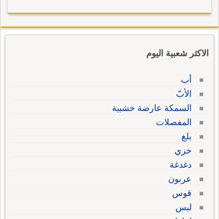
الاكثر شعبية اليوم
أب
الأبّ
السمكة عارضة خشبية
المفصلات
بلغ
خزي
دغدغة
عربون
قوس
لبس