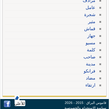
مرادف
عامل
شجرة
مثير
قماش
جهاز
مسيو
كلمة
صاحب
مدينة
فرانكو
مضاد
ارتقاء
قاموس البراق : 2015 - 2026
للأعلى
سياسة الإستخدام والخصوصية