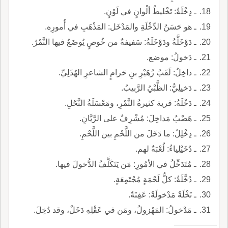
ـ دِخْلَةُ: تَخْليطُ ألْوانٍ في لَوْنٍ.
ـ هو حَسَنُ الدِّخْلَةِ والمَدْخَل: المَذْهَبِ في أُمورِه.
ـ دَوْخَلَّةُ ودَوْخَلَةُ: سَفيفةٌ من خُوصٍ يُوضَعُ فيها التَّمْرُ.
ـ دَخولُ: موضع.
ـ داخِلُ: لَقَبُ زُهَيْرِ بنِ حَرامٍ الشاعرِ الهُذَلِيِّ.
ـ دَخيلِيُّ: الظَّبْيُ الرَّبيبُ.
ـ دَخْلَةُ: قرية كثيرةُ التَّمْرِ، ومَعْسَلَةُ النَّحْلِ.
ـ هَضْبُ مَداخِلَ: مُشْرِفٌ على الرَّيَّانِ.
ـ دِخْلِلُ: ما دَخَلَ من اللَّحْمِ بين اللَّحْمِ.
ـ دُخَيْلِياءُ: لُعْبَةٌ لهم.
ـ مُتَدَخِّلُ في الأمُورِ: مَن يَتَكَلَّفُ الدُّخولَ فيها.
ـ دُخَّلَةُ: كلُّ لَحْمَةٍ مُجْتَمِعَةٍ.
ـ نَخْلَةٌ مَدْخولَةٌ: عَفِنَةٌ.
ـ مَدْخولُ: المَهْزولُ، ومَن في عَقْلِهِ دَخَلٌ، وقد دُخِلَ.