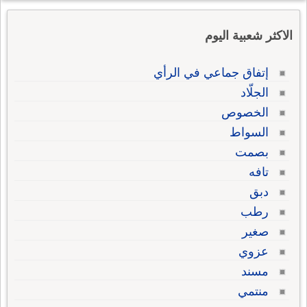
الاكثر شعبية اليوم
إتفاق جماعي في الرأي
الجلّاد
الخصوص
السواط
بصمت
تافه
دبق
رطب
صغير
عزوي
مسند
منتمي