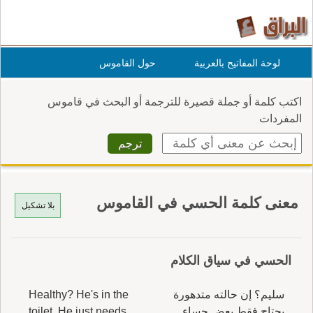
لوحة المفاتيح بالعربية
حول القاموس
اكتب كلمة أو جملة قصيرة للترجمة أو البحث في قاموس
المفردات
معنى كلمة الحسي في القاموس
بلا تشكيل
الحسي في سياق الكلام
سليم؟ إن حالته متدهورة
Healthy? He's in the
يحتاج فقط بعض حساء
toilet. He just needs