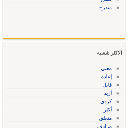
متدرج
الاكثر شعبية
معنى
إعادة
قابل
أريد
كردي
أكثر
متعلق
مرادف