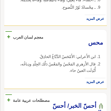
ـ مِحْساةُ: ثَوْرُ النُّضوح.
عرض المزيد
+
معجم لسان العرب
محس
ابن الأَعرابي: الأَمْحَسُ الدَّبَّاغُ الحاذِقُ.
قال الأَزهري المَحْسُ والمَعْسُ دَلْك الجِلْدِ ودِباغُه،
أُبْدِلَت العينُ حاء.
عرض المزيد
+
مصطلحات عربية عامة
أحسّ الخبر/ أحسّ
(أ)