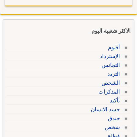
الاكثر شعبية اليوم
أقنوم
الإسترداد
التجانس
التردد
الشخص
المذكرات
تأكيد
جسد الانسان
خندق
شخص
قطاع