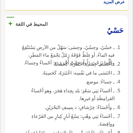
عرض المزيد
الماءِ نبعَ بارداً عذبّا، كما يحدث في إِقليم الأحساء
في شرقِيِّ جزيرة العرب. والجمع : حِسَاءٌ، وأَحْساءٌ.
+
المحيط في اللغة
حَسْيُ
ـ حَسْيُ، وحِسْيُ، وحِسَى: سَهْلٌ من الأرضِ يَسْتَنْقِعُ
فيه الماءُ، أو غِلَظٌ فَوْقَهُ رَمْلٌ يَجْمَعُ ماءَ المَطَرِ،
وكُلَّما نَزَحْتَ دَلْواً، جَمَّتْ أُخْرَى,ج: أحْساءٌ وحِساءٌ.
ـ احْتَسَى حِسَى: احْتَفَرَهُ، كَحساهُ.
ـ احْتَسَى ما في نَفْسِه: اخْتَبَرَهُ، كَحَسِيَهُ.
ـ حِساءُ: موضع.
ـ أحْساءُ بَنِي سَعْدٍ: بلد بِحِذاءِ هَجَرَ، وهو أحْساءُ
القرامِطَةِ أو غيرِها.
ـ وأَحْسَاءُ: خِرْشافٍ: د بِسِيفِ البَحْرَيْنِ.
ـ أحْساءُ بَنِي وهْبٍ: تِسْعُ آبارٍ كِبارٍ بين الفَرْعاءِ
وواقِصَةَ.
ـ أَحْساءُ: ماءٌ لِغَنِيٍّ، وماءٌ باليَمَامَةِ، وماءَةٌ لِجَديلَةَ.