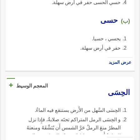
حسي الحسى حفر في أرض سهلة.
حسى
(ب)
يحسي ، حسيا.
حفر في أرض سهلة.
عرض المزيد
+
المعجم الوسيط
الحِسَى
الحِسَى السَّهل من الأَرض يستنقع فيه الماءُ.
و الحِسَى الرمل المتراكم تحتَه صلابةٌ، فإِذا نزل
المطرُ منعَ الرملُ حَرَّ الشمس أَن يُنَشِّفَهُ ومنعتهُ
الصلابةُ أَن يغور، فإِذا حُفِرَ وجْهُ الرمل عن ذلك