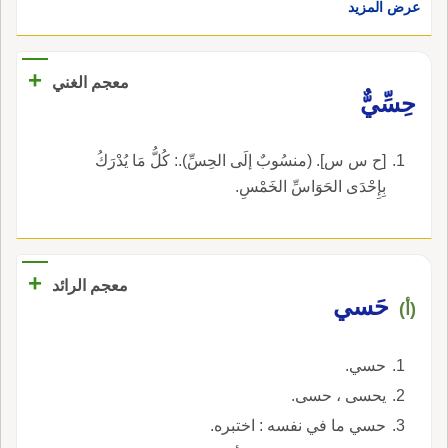
عرض المزيد
+
معجم الغني
حِسِّيٌّ
[ح س س]. (منسُوبٌ إلَى الحِسِّ).: كُلُّ مَا يُدْرَكُ
بِإِحْدَى الحَوَاسِّ الخَمْسِ.
+
معجم الرائد
حَسي
(أ)
حسي.
يحسى ، حسى.
حسي ما في نفسه : اختبره.