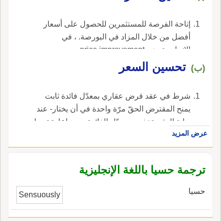
إتاحة الفرصة للمستثمرين للحصول على أسعار
أفضل من خلال المزاد في البورصة. ، في
الإنجليزية، هي price improvement.
تحسين السعر
(ب)
شرط في عقد قرض عقاري بمعدّل فائدة ثابت
يمنح المقترض الحقّ مرّة واحدة في أن يختار- عند
بداية العقد- تخفيض معدّل الفائدة بدون إعادة تمويل
عرض المزيد
، في الإنجليزية، هي rate improvement.
ترجمة حسيا باللغة الإنجليزية
حسيا
Sensuously