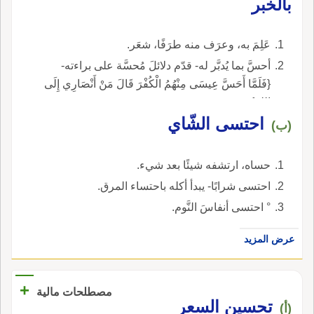
بالخبر
عَلِمَ به، وعرَف منه طرَفًا، شعَر.
أحسَّ بما يُدبَّر له- قدّم دلائلَ مُحسَّة على براءته-
{فَلَمَّا أَحَسَّ عِيسَى مِنْهُمُ الْكُفْرَ قَالَ مَنْ أَنْصَارِي إِلَى
اللهِ}.
احتسى الشّاي
(ب)
حساه، ارتشفه شيئًا بعد شيء.
احتسى شرابًا- يبدأ أكله باحتساء المرق.
° احتسى أنفاسَ النَّوم.
عرض المزيد
+
مصطلحات مالية
تحسين السعر
(أ)