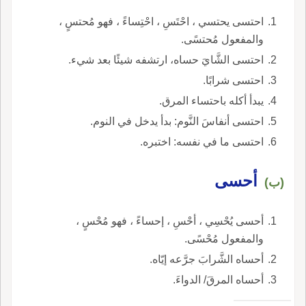
احتسى يحتسي ، احْتَسِ ، احْتِساءً ، فهو مُحتسٍ ،
والمفعول مُحتسًى.
احتسى الشَّايَ حساه، ارتشفه شيئًا بعد شيء.
احتسى شرابًا.
يبدأ أكله باحتساء المرق.
احتسى أنفاسَ النَّوم: بدأ يدخل في النوم.
احتسى ما في نفسه: اختبره.
أحسى
(ب)
أحسى يُحْسِي ، أحْسِ ، إحساءً ، فهو مُحْسٍ ،
والمفعول مُحْسًى.
أحساه الشَّرابَ جرَّعه إيّاه.
أحساه المرقَ/ الدواءَ.