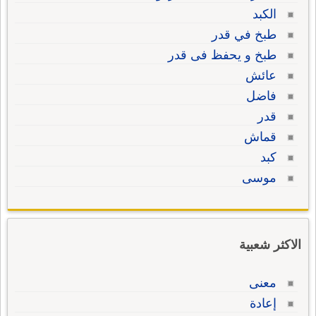
الكبد
طبخ في قدر
طبخ و يحفظ فى قدر
عائش
فاضل
قدر
قماش
كبد
موسى
الاكثر شعبية
معنى
إعادة