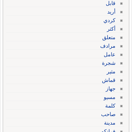
قابل
أريد
كردي
أكثر
متعلق
مرادف
عامل
شجرة
مثير
قماش
جهاز
مسيو
كلمة
صاحب
مدينة
فرانكو