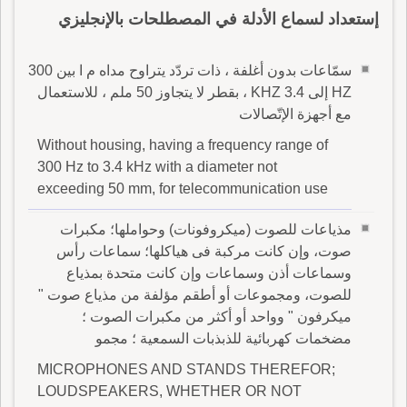
إستعداد لسماع الأدلة في المصطلحات بالإنجليزي
سمّاعات بدون أغلفة ، ذات تردّد يتراوح مداه م ا بين 300
HZ إلى 3.4 KHZ ، بقطر لا يتجاوز 50 ملم ، للاستعمال
مع أجهزة الإتّصالات
Without housing, having a frequency range of
300 Hz to 3.4 kHz with a diameter not
exceeding 50 mm, for telecommunication use
مذياعات للصوت (ميكروفونات) وحواملها؛ مكبرات
صوت، وإن كانت مركبة فى هياكلها؛ سماعات رأس
وسماعات أذن وسماعات وإن كانت متحدة بمذياع
للصوت، ومجموعات أو أطقم مؤلفة من مذياع صوت "
ميكرفون " وواحد أو أكثر من مكبرات الصوت ؛
مضخمات كهربائية للذبذبات السمعية ؛ مجمو
MICROPHONES AND STANDS THEREFOR;
LOUDSPEAKERS, WHETHER OR NOT