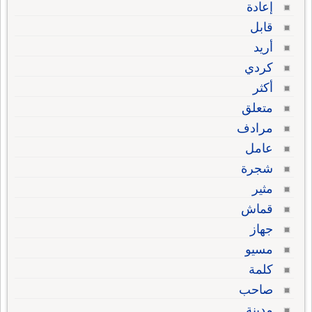
إعادة
قابل
أريد
كردي
أكثر
متعلق
مرادف
عامل
شجرة
مثير
قماش
جهاز
مسيو
كلمة
صاحب
مدينة