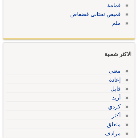
قمامة
قميص تحتاني فضفاض
ملم
الاكثر شعبية
معنى
إعادة
قابل
أريد
كردي
أكثر
متعلق
مرادف