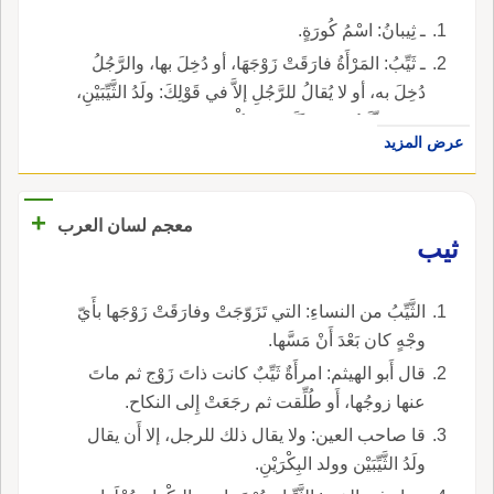
ـ ثِيبانُ: اسْمُ كُورَةٍ.
ـ ثَيِّبُ: المَرْأَةُ فارَقَتْ زَوْجَهَا، أو دُخِلَ بها، والرَّجُلُ
دُخِلَ به، أو لا يُقالُ للرَّجُلِ إلاَّ في قَوْلِكَ: ولَدُ الثَّيِّبَيْنِ،
وهي مُثّيَّبٌ، وقد تَثَيَّبَتْ، وذِكْرُهُ في: ث و ب، وَهَمٌ.
عرض المزيد
+
معجم لسان العرب
ثيب
الثَّيِّبُ من النساءِ: التي تَزَوّجَتْ وفارَقَتْ زَوْجَها بأَيّ
وجْهٍ كان بَعْدَ أَنْ مَسَّها.
قال أَبو الهيثم: امرأَةٌ ثَيِّبٌ كانت ذاتَ زَوْج ثم ماتَ
عنها زوجُها، أَو طُلِّقت ثم رجَعَتْ إِلى النكاح.
قا صاحب العين: ولا يقال ذلك للرجل، إلا أَن يقال
ولَدُ الثَّيِّبَيْن وولد البِكْرَيْنِ.