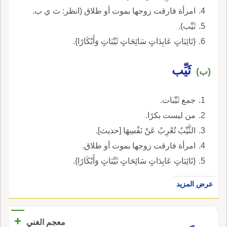
امرأة فارقت زوجها بموت أو طلاق (انظر: ث ي ب.
ثَيِّب).
{تَائِبَاتٍ عَابِدَاتٍ سَائِحَاتٍ ثَيِّبَاتٍ وَأَبْكَارًا}.
ثَيِّب
(ب)
جمع ثَيِّبات.
من ليست بكرًا.
الثَّيِّبُ تُعْرِبُ عَنْ نَفْسِهَا [حديث].
امرأة فارقت زوجها بموت أو طلاق.
{تَائِبَاتٍ عَابِدَاتٍ سَائِحَاتٍ ثَيِّبَاتٍ وَأَبْكَارًا}.
عرض المزيد
+
معجم الغني