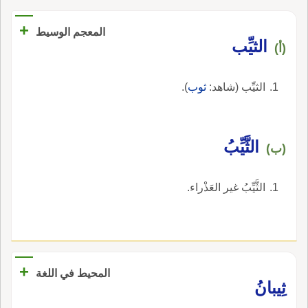
+
المعجم الوسيط
الثيِّب
(أ)
الثيِّب (شاهد:
ثوب
).
الثَّيِّبُ
(ب)
الثَّيِّبُ غير العَذْراء.
+
المحيط في اللغة
ثِيبانُ