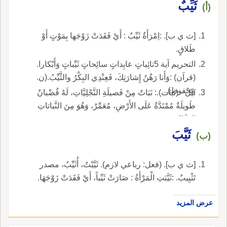
ثَيِّبٌ
(أ)
[ث ي ب]. :اِمْرَأَةٌ ثَيِّبٌ : أَيْ فَقَدَتْ زَوْجَها بِمَوْتٍ أَوْ
طَلاقٍ.
التحريم آية 5تائِباتٍ عابِداتٍ سائِحاتٍ ثَيِّباتٍ وَأَبْكارا.
(قرآن) :وَأَنا رَهْنُ إِشارَتِكَ، فَعِنْدِي البِكْرُ والثَّيِّبُ.(ن.
محفوظ).
ثَيِّلٌ - (نبات).: نَبَاتٌ مِنْ فَصيلَةِ النَّجْلِيَّاتِ، لَهُ قُضْبانٌ
طَويلَةٌ مُمْتَدَّةٌ عَلَى الأَرْضِ، مُعَمِّرٌ، وَهُوَ مِنَ النَّباتاتِ
الضَّارَّةِ.
ثَيَّبَ
(ب)
[ث ي ب]. (فعل: رباعي لازم). ثَيَّبْتُ، أُثَيِّبُ، مصدر
تَثْيِيبٌ. :ثَيَّبَتِ الْمَرْأَةُ : صَارَتْ ثَيِّباً، أَيْ فَقَدَتْ زَوْجَهَا.
عرض المزيد