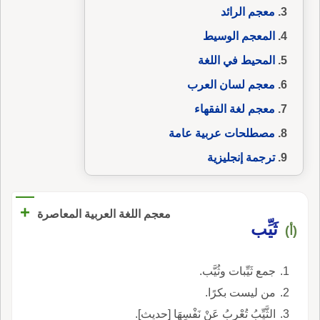
معجم الرائد
المعجم الوسيط
المحيط في اللغة
معجم لسان العرب
معجم لغة الفقهاء
مصطلحات عربية عامة
ترجمة إنجليزية
+
معجم اللغة العربية المعاصرة
ثَيِّب
(أ)
جمع ثَيِّبات وثُيَّب.
من ليست بكرًا.
الثَّيِّبُ تُعْرِبُ عَنْ نَفْسِهَا [حديث].