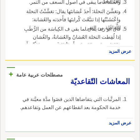
إلى اليمن.
والعُشانةُ ما يبقى في أُصول السعف من التمر.
وتعَشَّنَ النخلةَ: أَخذَ عُشانتَها يقال: تعَشَّنْتُ النخلة
واعْتَشَنْتُها إذا تتبَّعْتَ كُرابتَها فأَخذته والعُشانة:
اللُّقاطة من التمر.
قال أَبو زيد: يقال لما بقي ف الكِباسَة من الرُّطَبِ
إذا لُقِطت النخلة العُشانُ والعُشانةُ، والغُشان
والبُذَارُ مثله، والعُشانة: أَصلُ السَّعَفة، وبها كُنِّيَ أَب
عرض المزيد
عُشانة.
+
مصطلحات عربية عامة
المعاشات التّقاعديّة
المرتَّبات التي يتقاضاها الذين قضَوا مدَّة معيَّنة في
خدمة الحكومة بعد انقطاعهم عن العمل وتقاعدهم.
عرض المزيد