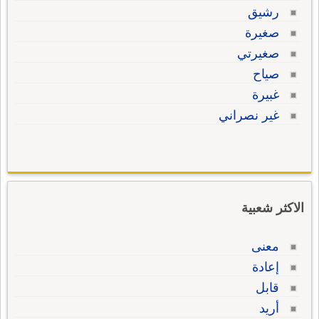
رشيق
صغيرة
صغيرتي
صياح
غبيرة
غير نصراني
الاكثر شعبية
معنى
إعادة
قابل
أريد