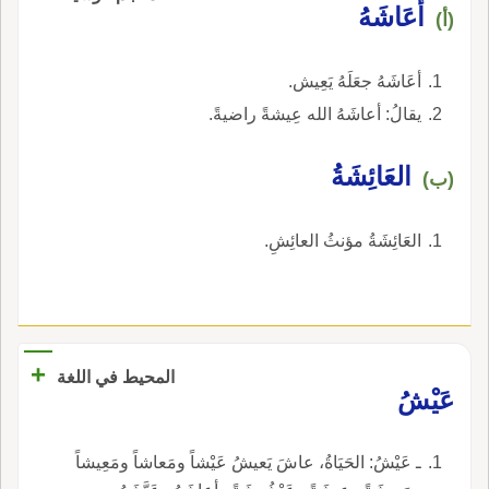
أعَاشَهُ
(أ)
أعَاشَهُ جعَلَهُ يَعِيش.
يقالُ: أعاشَهُ الله عِيشةً راضيةً.
العَائِشَةُ
(ب)
العَائِشَةُ مؤنثُ العائِشِ.
+
المحيط في اللغة
عَيْشُ
ـ عَيْشُ: الحَيَاةُ، عاشَ يَعيشُ عَيْشاً ومَعاشاً ومَعِيشاً