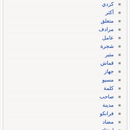
كردي
أكثر
متعلق
مرادف
عامل
شجرة
مثير
قماش
جهاز
مسيو
كلمة
صاحب
مدينة
فرانكو
مضاد