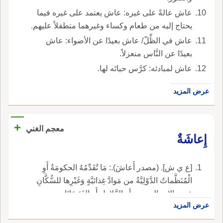
عاش عالةً على غيره: عاش يعتمد على غيره فيما
يحتاج إليه من طعام وكساء وغيرهما متطفلاً عليهم.
عاش في الظِّلّ/ عاش بعيدًا عن الأضواء: عاش
بعيدًا عن النَّاس منعزلاً.
عاش لمبادئه: كرَّس حياتَه لها.
عرض المزيد
+
معجم الغني
إِعاشَةٌ
[ع ي ش]. (مصدر أَعاشَ).: مَا تُقَدِّمُهُ الحكومَةُ أَوِ
الْمُنَظَّماتُ الدَّوْلِيَّةُ من مَوادَّ غِذائيَّةٍ وَغَيْرِها للسُّكَّانِ
في حالاتِ الحروبِ أو الزَّلازِلِ أَو الفَيَضَانَاتِ.
عرض المزيد