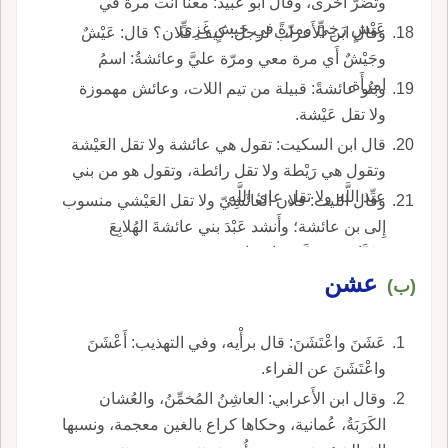
وتضُرّ أُخْرى، وقال أَبو عبيد: معنا أَنت مرةً في
عَيْشٍ رَخِيٍّ ومرّةً في جَيشٍ غَزِيٍّ.
وقال ابن الأَعراب لرجل: كيف فلان؟ قال: عَيْشٌ
وجَيْشٌ أَي مرة معي ومرّة عليَّ وعائشةُ: اسمُ
امرأَة.
وبَنُو عائشةً: قبيلة من تيم اللات، وعائش مهموزة
ولا تقل عَيْشة.
قال ابن السكيت: تقول هي عائشة ولا تقل العَيْشة
وتقول هي رَيْطة ولا تقل رائطة، وتقول هو من بني
عيِّذ اللَّه ولا تقل عائ اللَّه.
وقال الليث: فلان العائَشِيّ ولا تقل العَيْشي منسوب
إِلى بن عائشة؛ وأَنشد عَبْدَ بني عائشةَ الهُلابِعَ
وعَيَّاشٌ ومُعَيَّشٌ: اسمان.
عشن
(ب)
عَشَنَ واعْتَشَنَ: قال برأْيه، وفي التهذيب: أَعْشَنَ
واعْتَشَنَ عن الفراء.
وقال ابن الأَعرابي: العاشِنُ المُخمِّنُ، والعُشان
الكَرَبَةُ، عُمانية، وحكاها كراع بالغين معجمة، ونسبها