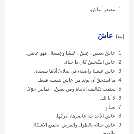
مصدر أعاشَ.
عاشَ
(ب)
عاشَ يَعيش ، عِشْ ، عَيشًا وعِيشةً ، فهو عائش.
عاش الشّخصُ كان ذا حياة.
عاش عيشةً راضية/ في سلام/ أيّامًا سعيدة.
ما استحقّ أن يولد من عاش لنفسه فقط.
سئمت تكاليفَ الحياة ومن يعشْ. .. ثمانين حَوْلا.
لا أبا لك.
يسأمِ.
عاش الأحداثَ: عاصرها، أدركها.
عاش حياتَه بالطول والعرض: بجميع الأشكال
والصور.