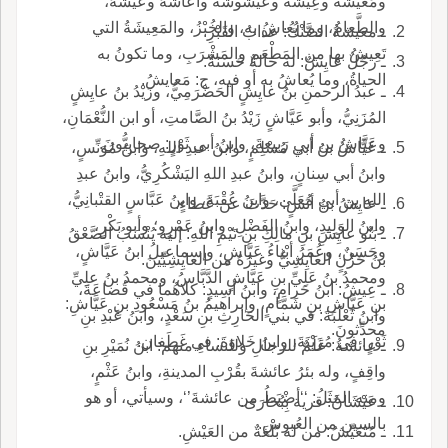
ومَعيشَةً وعِيشَةً وعَيْشُوشَةً وأعاشَهُ وعَيَّشَهُ،
والطَّعامُ، وما يُعاشُ به، والخُبْزُ، والمَعِيشَةُ التي
ـ معيشةُ الضَّنْكُ: عذابُ القَبْرِ.
تَعِيشُ بها من المَطْعَمِ والمَشْرَبِ، وما تكونُ به
ـ رجُلٌ عايِشٌ: له حالةٌ حَسَنَةٌ.
الحياةُ، وما يُعاشُ به أو فيه، ج: مَعايشُ.
ـ عبدُ الرحمنِ بنُ عايِشٍ الحَضْرَمِيُّ، وزَيْدُ بنُ عايِشٍ
المُزَنِيُّ، وأبو عَيَّاشٍ زَيْدُ بنُ الصَّامتِ، أو ابن النُّعْمَانِ،
وعَيَّاشُ بن أبي رَبيعةَ، وابنُ أبي ثَوْرٍ: صحابِيُّونَ.
ـ عَيَّاشُ بنُ أبي مُسْلِمٍ، وابنُ عبدِ اللهِ، وابنُ مُوَنِّسٍ،
وابنُ أبي سِنانٍ، وابنُ عبدِ اللهِ اليَشْكُرِيُّ، وابنُ عبدِ
اللهِ بن أبي مُعَلَّى، وابنُ عُقْبَةَ، وابنُ عَبَّاسٍ القتْبانِيُّ،
ـ عايِشُ بنُ أنَسٍ: حَدَّثَ عن عَطاءٍ.
وابنُ الوَلِيدِ، وابنُ الفَضْلِ، وابنُ عَمْرٍو؛ وأبو بَكْرٍ،
ـ بَنُو عايِشِ بنِ مالِكِ بنِ تَيْمِ اللهِ: إليه يُنْسَبُ الصَّعْقُ
وحَسَنٌ، وعُمَرُ أبْناءُ عَيَّاشٍ، وإسماعيلُ ابنُ عَيَّاشٍ،
بنُ حَزْنٍ العايِشِيُّ وغيرُهُ من العايِشِيِّينَ.
ومحمدُ بنُ عَلِيِّ بنِ عَيَّاشٍ الدَّبَّاسُ، ومحمدُ بنُ علِيِّ
ـ عِيشُ: ابنُ حَرامٍ، وابنُ أسِيدٍ: كلاهُما في قُضاعَةَ،
بنِ عَيَّاشِ بنِ شَمَّامٍ، وإبراهيمُ بنُ مَسْعُودِ بنِ عَيَّاشِ:
وابنُ ثَعْلَبَةَ: في بني الحَارِثِ بنِ سَعْدٍ، وابنُ عَبْدِ بنِ
محدِّثونَ.
ثَوْرٍ: في مُزَيْنَةَ، وابنُ خَلاوَةَ: في غَطَفان.
ـ عائشةُ: عَلَمٌ للرجالِ وللنساءِ منهم: ابنُ نُمَيْرِ بنِ
واقِفٍ، وله بئرُ عائشةَ بقُرْبِ المدينةِ، وابنُ عَثْمٍ،
ومنه المَثَلُ: ‘‘أضْبَطُ من عائشةَ’‘، وسيأتي، أو هو
ـ عَيْشَانُ: قرية بِبُخارَى.
بالسين من العُبوسِ.
ـ مُتَعَيِّشُ: من له بُلْغَةٌ من العَيْشِ.