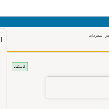
وس المفردات
ا
بلا تشكيل