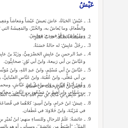
عَيْشُ
ـ عَيْشُ: الحَيَاةُ، عاشَ يَعيشُ عَيْشاً ومَعاشاً ومَعِي
والطَّعامُ، وما يُعاشُ به، والخُبْزُ، والمَعِيشَةُ التي
وما يُعاشُ به أو فيه، ج: مَعايشُ.
ـ معيشةُ الضَّنْكُ: عذابُ القَبْرِ.
ـ رجُلٌ عايِشٌ: له حالةٌ حَسَنَةٌ.
ـ عبدُ الرحمنِ بنُ عايِشٍ الحَضْرَمِيُّ، وزَيْدُ بنُ عايِشٍ 
وعَيَّاشُ بن أبي رَبيعةَ، وابنُ أبي ثَوْرٍ: صحابِيُّونَ.
ـ عَيَّاشُ بنُ أبي مُسْلِمٍ، وابنُ عبدِ اللهِ، وابنُ مُوَنِّ
بن أبي مُعَلَّى، وابنُ عُقْبَةَ، وابنُ عَبَّاسٍ القتْبانِيُّ، 
وعُمَرُ أبْناءُ عَيَّاشٍ، وإسماعيلُ ابنُ عَيَّاشٍ، ومحمدُ ب
ـ عايِشُ بنُ أنَسٍ: حَدَّثَ عن عَطاءٍ.
بنِ شَمَّامٍ، وإبراهيمُ بنُ مَسْعُودِ بنِ عَيَّاشِ: محدِّثو
ـ بَنُو عايِشِ بنِ مالِكِ بنِ تَيْمِ اللهِ: إليه يُنْسَبُ الصّ
ـ عِيشُ: ابنُ حَرامٍ، وابنُ أسِيدٍ: كلاهُما في قُضاعَةَ، واب
في مُزَيْنَةَ، وابنُ خَلاوَةَ: في غَطَفان.
ـ عائشةُ: عَلَمٌ للرجالِ وللنساءِ منهم: ابنُ نُمَيْرِ بن
المَثَلُ: ‘‘أضْبَطُ من عائشةَ’‘، وسيأتي، أو هو بال