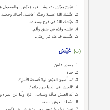
عيَّشَ يعيِّش ، تعييشًا ، فهو مُعيِّش ، والمفعول مُ
عيَّشَك اللهُ عيشةً رضيَّة أعاشك، أحياك وجعلك
عيَّشك اللهُ في فرح وسعادة.
عيَّشه ولدُه في ضيق وألم.
عيَّشته قناعتُه في رضًى.
عَيْش
(ب)
مصدر عاشَ.
حياة.
*ما أَضيقَ العَيْشَ لولا فُسحةُ الأملِ*.
*العيش في الدنيا جهاد دائم*.
آلة العيش صحَّة وشباب. .. فإذا ولّيا عن المرء ول
بَسْطة العيش: سعته.
عيش رَحْرَح/ عيش رحراح: عيش رغد مُتَّسع.