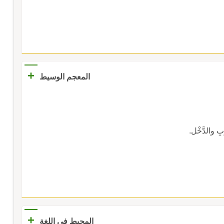
+
المعجم الوسيط
 والدَّخْل.
+
المحيط في اللغة