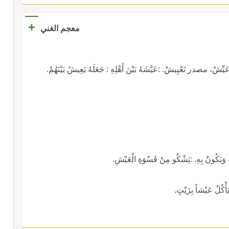
+
معجم الغني
در تَعْيِيشٌ. :عَيَّشَهُ بَيْنَ أَهْلِهِ : جَعَلَهُ يَعِيشُ بَيْنَهُمْ.
 وَيَكُونُ بِهِ. :يَشْكُو مِنْ قَسْوَةِ الْعَيْشِ.
َأْكُلُ عَيْشاً بِزَيْتٍ.