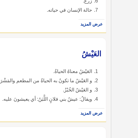
زرع.
حالة الإنسان في حياته.
عرض المزيد
العَيْشُ
العَيْشُ معناهُ الحياةُ.
و العَيْشُ ما تكونُ به الحياةُ من المطعم والمَشْرَبِ
و العَيْشُ الخُبْزُ.
ويقالُ: عيشُ بني فلانٍ اللَّبَنُ: أي يعيشونَ عليه.
عرض المزيد