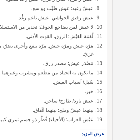
عيشٌ رغيد: عيش طيِّب وواسع.
عيش رقيق الحواشي: عيش ناعم رغْد.
لا عيش لمن يضاجع الخوفَ: تحذير من الاستسلام للخوف.
لُقْمَة العَيْش: الرزق، القوت الأدنى.
غزيّ.
مَصْدَر عيش: مصدر رزق.
ما تكون به الحياة من مَطْعم ومشرب وغيرهما.
سُبل/ أسباب العيش.
خبز.
عيش بارد/ طازج/ ساخن.
بينهما عيشٌ وملح: بينهما اتِّفاق.
عَيْش الغراب: (الأحياء) فُطْر ذو جسم ثمري كبير، يشبه المظلَّة في شكله.
عرض المزيد