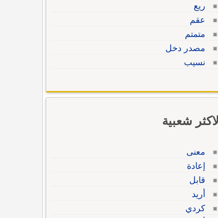
ريع
عقم
متمتم
مصدر دخل
نسيب
لاكثر شعبية
معنى
إعادة
قابل
أريد
كردي