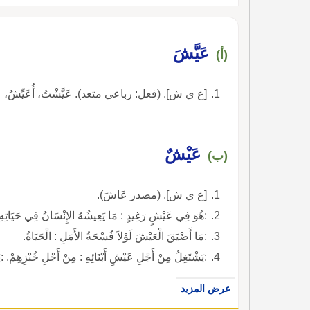
عَيَّشَ
(أ)
[ع ي ش]. (فعل: رباعي متعد). عَيَّشْتُ، أُعَيِّشُ، عَيِّشْ، مص
عَيْشٌ
(ب)
[ع ي ش]. (مصدر عَاشَ).
:هُوَ فِي عَيْشٍ رَغِيدٍ : مَا يَعِيشُهُ الإِنْسَانُ فِي حَيَاتِهِ
:مَا أَضْيَقَ الْعَيْشَ لَوْلاَ فُسْحَةُ الأَمَلِ : الْحَيَاةُ.
:يَشْتَغِلُ مِنْ أَجْلِ عَيْشِ أَبْنَائِهِ : مِنْ أَجْلِ خُبْزِهِمْ. :ي
عرض المزيد