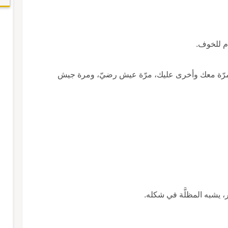
مَرّة عيش ومرّة جيش: مرّة ينفع وأخرى يضرّ، مرّة معك وأخرى عليك، مرّة عيش رضيّ، ومرة جيش