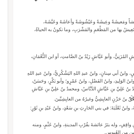
شاً ومَعيشَةً وعِيشَةً وعَيْشُوشَةً وأعاشَهُ وعَيَّشَهُ،
 تَعِيشُ بها من المَطْعَمِ والمَشْرَبِ، وما تكونُ به الحياةُ،
المُزَنِيُّ، وأبو عَيَّاشٍ زَيْدُ بنُ الصَّامتِ، أو ابن النُّعْمَانِ،
سٍ، وابنُ أبي سِنانٍ، وابنُ عبدِ اللهِ اليَشْكُرِيُّ، وابنُ عبدِ اللهِ
وابنُ الوَلِيدِ، وابنُ الفَضْلِ، وابنُ عَمْرٍو؛ وأبو بَكْرٍ، وحَسَنٌ،
نُ عَلِيِّ بنِ عَيَّاشٍ الدَّبَّاسُ، ومحمدُ بنُ علِيِّ بنِ عَيَّاشِ
نَ.
َعْقُ بنُ حَزْنٍ العايِشِيُّ وغيرُهُ من العايِشِيِّينَ.
نُ ثَعْلَبَةَ: في بني الحَارِثِ بنِ سَعْدٍ، وابنُ عَبْدِ بنِ ثَوْرٍ:
ِ واقِفٍ، وله بئرُ عائشةَ بقُرْبِ المدينةِ، وابنُ عَثْمٍ، ومنه
سين من العُبوسِ.