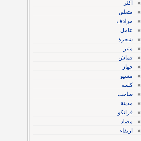
أكثر
متعلق
مرادف
عامل
شجرة
مثير
قماش
جهاز
مسيو
كلمة
صاحب
مدينة
فرانكو
مضاد
ارتقاء