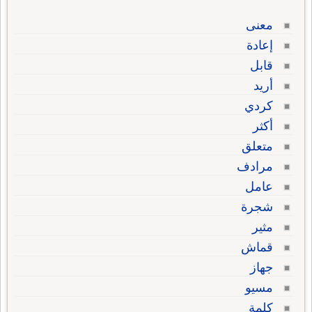
معنى
إعادة
قابل
أريد
كردي
أكثر
متعلق
مرادف
عامل
شجرة
مثير
قماش
جهاز
مسيو
كلمة