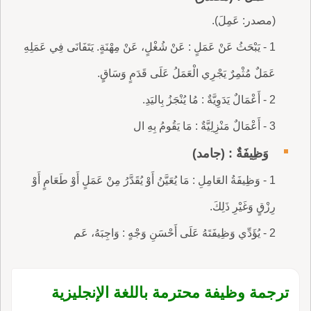
(مصدر: عَمِلَ).
1 - يَبْحَثُ عَنْ عَمَلٍ : عَنْ شُغْلٍ، عَنْ مِهْنَةٍ. يَتَفَانَى فِي عَمَلِهِ
عَمَلٌ مُثْمِرٌ يَجْرِي الْعَمَلُ عَلَى قَدَمٍ وَسَاقٍ.
2 - أَعْمَالٌ يَدَوِيَّةٌ : مُا يُنْجَزُ بِاليَدِ.
3 - أَعْمَالٌ مَنْزِلِيَّةٌ : مَا يَقُومُ بِهِ ال
وَظِيفَةٌ : (جامد)
1 - وَظِيفَةُ العَامِلِ : مَا يُعَيَّنُ أَوْ يُقَدَّرُ مِنْ عَمَلٍ أَوْ طَعَامٍ أَوْ
رِزْقٍ وَغَيْرِ ذَلِكَ.
2 - يُؤَدِّي وَظِيفَتَهُ عَلَى أَحْسَنِ وَجْهٍ : وَاجِبَهُ، عَم
ترجمة وظيفة محترمة باللغة الإنجليزية