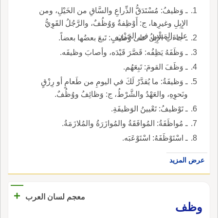
ـ وَظيفُ: مُسْتَدَقُّ الذِّراعِ والسَّاقِ من الخَيْلِ، ومن
الإِبِلِ وغيرِها، ج: أَوْظِفةٌ وَوُظُفٌ، والرَّجُلُ القَوِيُّ
على المَشْي في الحَزْنِ.
ـ جاءَتِ الإِبِلُ على وظيفٍ: تَبعَ بعضُها بعضاً.
ـ وَظَفَهُ يَظِفُه: قَصَّرَ قَيْدَه، وأصابَ وظيفَه.
ـ وَظَفَ القومَ: تَبِعَهُم.
ـ وَظيفَةُ: ما يُقدَّرُ لَكَ في اليومِ من طَعامٍ أو رِزْقٍ
ونَحوِهِ، والعَهْدُ والشَّرْطُ، ج: وَظائِفُ ووُظُفٌ.
ـ تَوْظيفُ: تَعْيينُ الوَظيفَةِ.
ـ مُواظَفَةُ: المُوافَقَةُ والمُوازَرَةُ والمُلازَمَةُ.
ـ اسْتَوْظَفَهُ: اسْتَوْعَبَه.
عرض المزيد
+
معجم لسان العرب
وظف