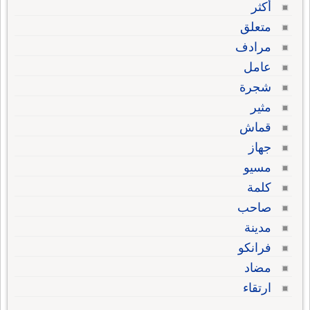
أكثر
متعلق
مرادف
عامل
شجرة
مثير
قماش
جهاز
مسيو
كلمة
صاحب
مدينة
فرانكو
مضاد
ارتقاء