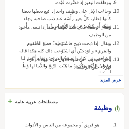
ووظَفْت البعيرَ إذ قصَّرت قَيْده.
وجاءَت الإبل على وظِيف واحد إذا تَبِع بعضُها بعضا
كأَنها قِطار، كلُّ بعير رأْسُه عند ذنب صاحبه وجاء
يَظِفُه أَي يَتبَعُه؛ عن ابن الأَعرابي.
ويقال: وظَف فلان فلانا يَظِفه وظْفاً إذا تبعه، مأْخوذ
من الوظِيف.
ويقال: إذا ذبحت ذبيح فاسْتَوْظِفْ قطعَ الحُلقوم
والمَرِيء والوَدَجَيْن أَي اسْتَوْعِب ذلك كله هكذا قاله
الشافعي في كتاب الصيد والذبائح؛ وقوله أَبْقَتْ لنا
وفي التهذيب: هي شبه الدُّوَل مرَّة لهؤلاء ومرّة
وقَعاتُ الدَّهْرِ مَكْرُمَةً ما هَبّتِ الرِّيحُ والدُّنيا لها وُظُ
لهؤلاء جمع الوَظِيفة.
أَي دُوَل.
عرض المزيد
+
مصطلحات عربية عامة
وظيفة
(أ)
· هو فريق أو مجموعة من الناس و الأدوات