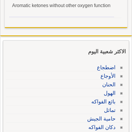
Aromatic ketones without other oxygen function
الاكثر شعبية اليوم
اضطجاع
الأوجاع
الحنان
الهول
بائع الفواكه
تماثل
حامية الجيش
دكان الفواكه