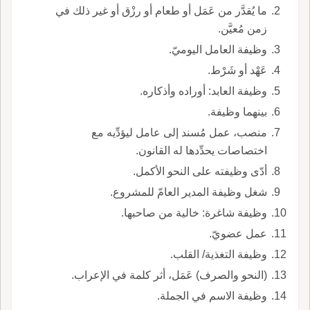
ما يُقدَّر من عَمَل أو طعام أو رزْق أو غير ذلك في
زمن مُعيَّن.
وظيفة العامل اليوميّ.
عَهْد أو شَرْط.
وظيفة العابد: أوراده وأذكاره.
بينهما وظيفة.
منصب، عمل مُسند إلى عامل ليؤدِّيه مع
اختصاصات يحدِّدها له القانون.
أدّى وظيفته على النحو الأكمل.
شغل وظيفة المدير العامّ للمشروع.
وظيفة شاغرة: خالية من صاحبها.
عمل عضويّ.
وظيفة التغذية/ القلب.
(النحو والصرف) عَمَل، أثر كلمة في الإعراب.
وظيفة الاسم في الجملة.