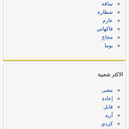
ساقة
شطارة
عازم
فاكهاني
مجاع
يوما
الاكثر شعبية
معنى
إعادة
قابل
أريد
كردي