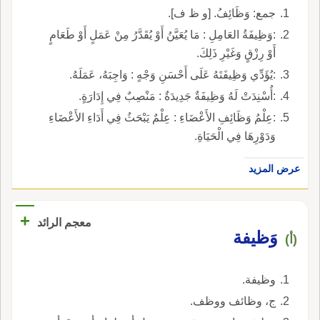
جمع: وَظَائِفُ. [و ظ ف].
:وَظِيفَةُ العَامِلِ : مَا يُعَيَّنُ أَوْ يُقَدَّرُ مِنْ عَمَلٍ أَوْ طَعَامٍ
أَوْ رِزْقٍ وَغَيْرِ ذَلِكَ.
:يُؤَدِّي وَظِيفَتَهُ عَلَى أَحْسَنِ وَجْهٍ : وَاجِبَهُ، عَمَلَهُ.
:أُسْنِدَتْ لَهُ وَظِيفَةٌ جَدِيدَةٌ : مَنْصِبٌ فِي إِدَارَةٍ.
:عِلْمُ وَظَائِفِ الأَعْضَاءِ : عِلْمٌ يَبْحَثُ فِي أَدَاءِ الأَعْضَاءِ
وَدَوْرِهَا فِي الْحَيَاةِ.
عرض المزيد
+
معجم الرائد
وَظيفة
(أ)
وظيفة.
ج، وظائف ووظف.