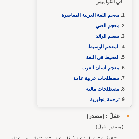
في القواميس
معجم اللغة العربية المعاصرة
معجم الغني
معجم الرائد
المعجم الوسيط
المحيط في اللغة
معجم لسان العرب
مصطلحات عربية عامة
مصطلحات مالية
ترجمة إنجليزية
عَمَلٌ : (مصدر)
(مصدر: عَمِلَ).
1 - يَبْحَثُ عَنْ عَمَلٍ : عَنْ شُغْلٍ، عَنْ مِهْنَةٍ. يَتَفَانَى فِي عَمَلِهِ