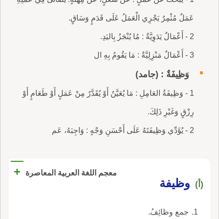
عَمَلٌ مُثْمِرٌ يَجْرِي الْعَمَلُ عَلَى قَدَمٍ وَسَاقٍ.
2 - أَعْمَالٌ يَدَوِيَّةٌ : مُا يُنْجَزُ بِاليَدِ.
3 - أَعْمَالٌ مَنْزِلِيَّةٌ : مَا يَقُومُ بِهِ ال
وَظِيفَةٌ : (جامد)
1 - وَظِيفَةُ العَامِلِ : مَا يُعَيَّنُ أَوْ يُقَدَّرُ مِنْ عَمَلٍ أَوْ طَعَامٍ أَوْ
رِزْقٍ وَغَيْرِ ذَلِكَ.
2 - يُؤَدِّي وَظِيفَتَهُ عَلَى أَحْسَنِ وَجْهٍ : وَاجِبَهُ، عَم
+
معجم اللغة العربية المعاصرة
وظيفة
(أ)
جمع وظائِفُ.