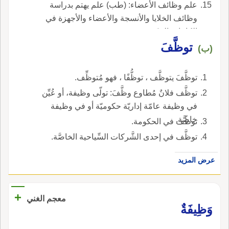
علم وظائف الأعضاء: (طب) علم يهتم بدراسة
وظائف الخلايا والأنسجة والأعضاء والأجهزة في
الكائنات الحيّة.
توظَّفَ
(ب)
توظَّفَ يتوظَّف ، توظُّفًا ، فهو مُتوظِّف.
توظَّف فلانٌ مُطاوع وظَّفَ: تولّى وظيفة، أو عُيِّن
في وظيفة عامّة إداريّة حكوميّة أو في وظيفة
خاصَّة.
توظّف في الحكومة.
توظَّف في إحدى الشَّركات السِّياحية الخاصَّة.
عرض المزيد
+
معجم الغني
وَظِيفَةٌ