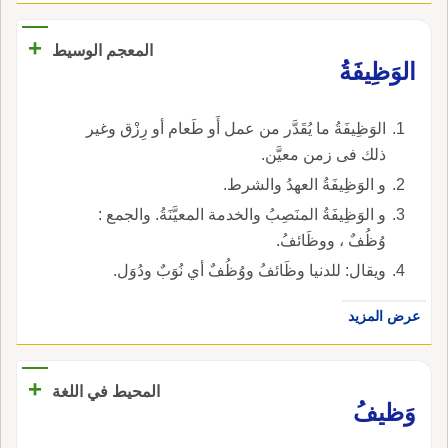
+
المعجم الوسيط
الوَظِيفَةُ
الوَظِيفَةُ ما يُقَدَّر من عمل أَو طَعام أو رِزْق وغير
ذلك فى زمن معيَّن.
و الوَظِيفَةُ العهدُ والشرط.
و الوَظِيفَةُ المنَصِبُ والخدمة المعيَّنَةُ. والجمع :
وُظُفٌ ، ووظَائفُ.
ويقال: للدنيا وظَائفُ ووُظُفٌ أي نُوَبٌ ودُوَل.
عرض المزيد
+
المحيط في اللغة
وَظيفُ