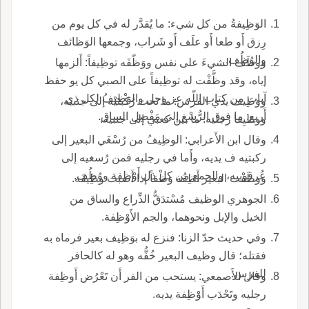
الوَظِيفةُ من كل شيء: ما يُقدَّر له في كل يوم من
رِزق أَو طعا أَو علَف أَو شَراب، وجمعها الوَظائف
والوُظُف.
ووظَف الشيءَ على نفس ووَظّفَه توظِيفاً: أَلزمها
إياه، وقد وظَّفْت له توظِيفاً على الصبي كل يو حفظ
آيات من كتاب اللّه عز وجل والوَظِيفُ لكل ذي
ووَظِيف يدي الفرس: ما تحت رُكْبَتَيْه إلى جنبيه،
أَربع: ما فوق الرُّسْغ إلى مَفْصِل الساق.
ووظيِفا رجليه: ما بين كعبي إلى جنبيه.
وقال ابن الأَعرابي: الوظِيفُ من رُسْغَي البعير إلى
ركبتيه ف يديه، وأَما في رجليه فمن رُسغيه إلى
عُرقوبيه، والجمع من كل ذل أَوْظِفة ووُظُف.
ووظَفْت البعير أَظِفُه وَظْفاً إذا أَصبت وظِيفَه.
الجوهري الوظيف مُسْتدَقُّ الذِّراع والساق من
الخيل والإبل ونحوهما، والجم الأَوْظِفة.
وفي حديث حدّ الزنا: فنزع له بوَظِيف بعير فرماه به
فقتله؛ قال وظيف البعير خُفُّه وهو له كالحافر
للفرس.
وقال الأَصمعي: يستحب من الفر أَن تَعْرُض أَوظِفة
رجليه وتَحْدَب أَوْظِفة يديه.