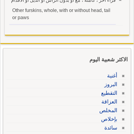
فراء أخر ، كاملة ، مع أو بدون الراس أو الذيل أو الأقدام
Other furskins, whole, with or without head, tail
or paws
الاكثر شعبية اليوم
أغنية
البروز
التقطيع
العزاقة
المخلص
بإخلاص
سائدة