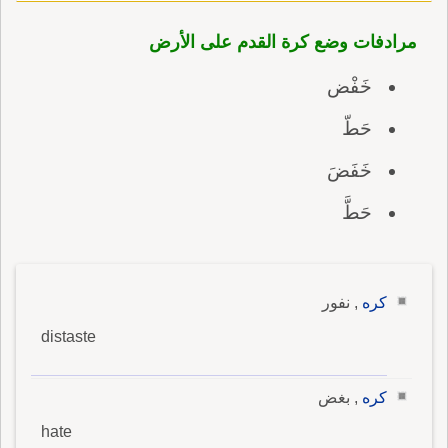
مرادفات وضع كرة القدم على الأرض
خَفْض
حَطّ
خَفَضَ
حَطَّ
كره
, نفور
distaste
كره
, بغض
hate