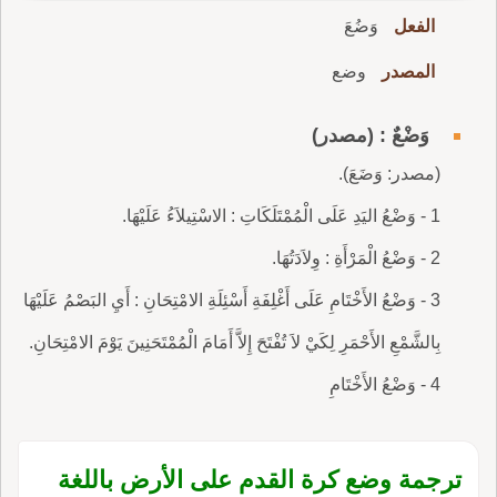
الفعل
وَضُعَ
المصدر
وضع
وَضْعٌ : (مصدر)
(مصدر: وَضَعَ).
1 - وَضْعُ اليَدِ عَلَى الْمُمْتَلَكَاتِ : الاسْتِيلاَءُ عَلَيْهَا.
2 - وَضْعُ الْمَرْأَةِ : وِلاَدَتُهَا.
3 - وَضْعُ الأَخْتَامِ عَلَى أَغْلِفَةِ أَسْئِلَةِ الامْتِحَانِ : أَيِ البَصْمُ عَلَيْهَا
بِالشَّمْعِ الأَحْمَرِ لِكَيْ لاَ تُفْتَحَ إِلاَّ أَمَامَ الْمُمْتَحَنِينَ يَوْمَ الامْتِحَانِ.
4 - وَضْعُ الأَخْتَامِ
ترجمة وضع كرة القدم على الأرض باللغة