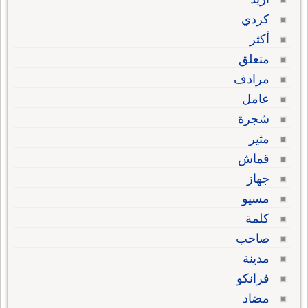
كردي
أكثر
متعلق
مرادف
عامل
شجرة
مثير
قماش
جهاز
مسيو
كلمة
صاحب
مدينة
فرانكو
مضاد