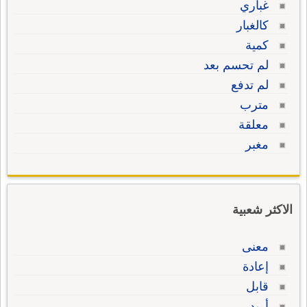
غباري
كالغبار
كمية
لم تحسم بعد
لم تدفع
مترب
معلقة
مغبر
الاكثر شعبية
معنى
إعادة
قابل
أريد