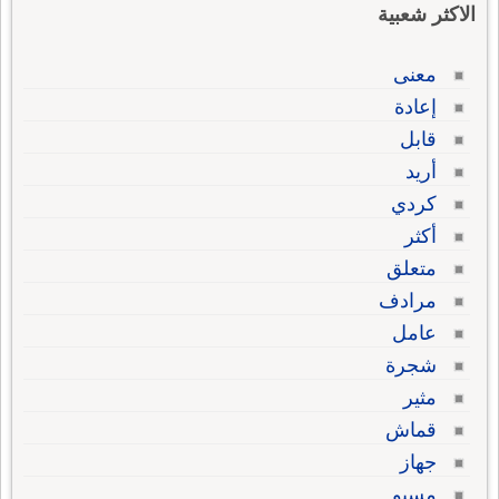
الاكثر شعبية
معنى
إعادة
قابل
أريد
كردي
أكثر
متعلق
مرادف
عامل
شجرة
مثير
قماش
جهاز
مسيو