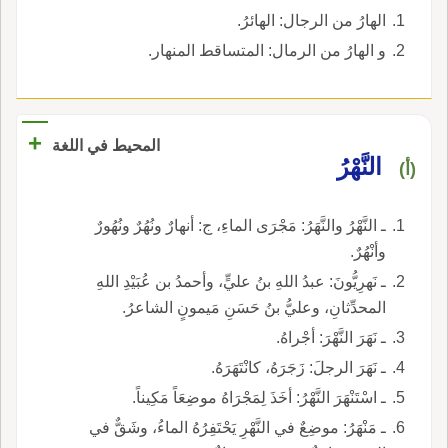
الهارُ من الرجال: الهائرُ.
و الهارُ من الرمال: المتساقط المنهار.
+
المحيط في اللغة
النَّهْرُ
(أ)
ـ النَّهْرُ والنَّهَرُ: مَجْرَى الماءِ، ج: أنهارٌ ونُهُرٌ ونُهُورٌ
وأنْهُرٌ.
ـ نَهرِيُّونَ: عبدُ اللهِ بنُ عليٍّ، وأحمدُ بن عُبَيْدِ اللهِ
المحدِّثانِ، وعليُّ بنُ حَسَنِ مَيمونٍ الشاعرُ.
ـ نَهَرَ النَّهْرَ: أجْراهُ.
ـ نَهَرَ الرجلَ: زَجَرَهُ، كانْتَهَرَهُ.
ـ اسْتَنْهَرَ النَّهْرُ: أخَذَ لِمَجْرَاهُ موضِعَاً مَكِيناً.
ـ مَنْهَرُ: موضِعٌ في النَّهْرِ يَحْتَفِرُهُ الماءُ، وشَقٌّ في