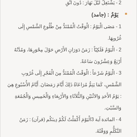
2 - يَشْتَغِلُ لَيْلَ نَهَارَ : دُونَ انْقِ
يَوْمٌ : (جامد)
1 - مَضَى الْيَوْمُ : الْوَقْتُ الْمُمْتَدُّ مِنْ طُلُوعِ الشَّمْسِ إِلَى
غُرُوبِهَا.
2 - الْيَوْمُ فَلَكِيّاً : زَمَنُ دَوَرَانِ الأَرْضِ حَوْلَ مِحْوَرِهَا، وَمُدَّتُهُ
أَرْبَعٌ وَعِشْرُونَ سَاعَةً.
3 - الْيَوْمُ شَرْعاً : الْوَقْتُ الْمُمْتَدُّ مِنَ الْفَجْرِ إِلَى غُرُوبِ
الشَّمْسِ، كَمَا يَتِمُّ مُرَاعَاةُ ذَلِكَ أَيَّامَ رَمَضَانَ. أَيَّامُ الأُسْبُوعِ هِيَ
: يَوْمُ الأَحَدِ وَالاثْنَيْنِ وَالثُّلاَثَاءِ وَالأَرْبِعَاءِ وَالْخَمِيسِ وَالْجُمُعَةِ
وَالسَّبْتِ.
4 - المائدة آية 3الْيَوْمَ أَكْمَلْتُ لَكُمْ دِينَكُم (قرآن) : زَمَنُ
التَّكَلُّمِ وَوَقْتُهُ.