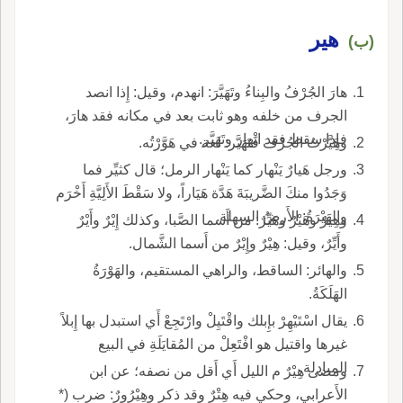
هير
(ب)
هارَ الجُرْفُ والبِناءُ وتَهَيَّرَ: انهدم، وقيل: إِذا انصد
الجرف من خلفه وهو ثابت بعد في مكانه فقد هارَ،
فإِذا سقط فقد انْهار وتَهَيَّر.
وهَيَّرْتُ الجُرْفَ فَتَهَيَّر: لغة في هَوَّرْتُه.
ورجل هَيارٌ يَنْهار كما يَنْهار الرمل؛ قال كثيِّر فما
وَجَدُوا منكَ الضَّريبَةَ هَدَّة هَيَاراً، ولا سَقْطَ الأَلِيَّةِ أَخْرَم
والهَيْرَةُ: الأَرضُ السهلة.
وهِيرٌ وهَيْرٌ وهَيِّرٌ: من أَسما الصَّبا، وكذلك إِيْرٌ وأَيْرٌ
وأَيِّرٌ، وقيل: هِيْرٌ وإِيْرٌ من أَسما الشَّمال.
والهائر: الساقط، والراهي المستقيم، والهَوْرَةُ
الهَلَكَةُ.
يقال اسْتَيْهِرْ بإِبلك واقْتَيِلْ وارْتَجِعْ أَي استبدل بها إِبلاً
غيرها واقتيل هو افْتَعِلْ من المُقايَلَةِ في البيع
المبادلة.
ومضى هِيْرٌ م الليل أَي أَقل من نصفه؛ عن ابن
الأَعرابي، وحكي فيه هِتْرٌ وقد ذكر وهِيْرُورٌ: ضرب (*