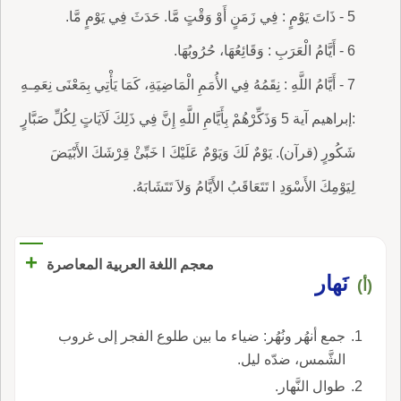
5 - ذَاتَ يَوْمٍ : فِي زَمَنٍ أَوْ وَقْتٍ مَّا. حَدَثَ فِي يَوْمٍ مَّا.
6 - أَيَّامُ الْعَرَبِ : وَقَائِعُهَا، حُرُوبُهَا.
7 - أَيَّامُ اللَّهِ : نِقَمُهُ فِي الأُمَمِ الْمَاضِيَةِ، كَمَا يَأْتِي بِمَعْنَى نِعَمِـهِ
:إبراهيم آية 5 وَذَكِّرْهُمْ بِأَيَّامِ اللَّهِ إِنَّ فِي ذَلِكَ لَآيَاتٍ لِكُلِّ صَبَّارٍ
شَكُورٍ (قرآن). يَوْمٌ لَكَ وَيَوْمٌ عَلَيْكَ l خَبِّئْ قِرْشَكَ الأَبْيَضَ
لِيَوْمِكَ الأَسْوَدِ l تَتَعَاقَبُ الأَيَّامُ وَلاَ تَتَشَابَهُ.
+
معجم اللغة العربية المعاصرة
نَهار
(أ)
جمع أنهُر ونُهُر: ضياء ما بين طلوع الفجر إلى غروب
الشَّمس، ضدّه ليل.
طوال النَّهار.