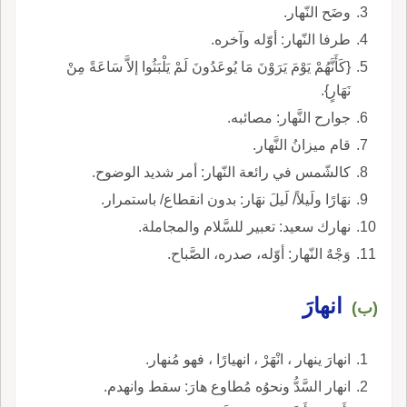
وضَح النّهار.
طرفا النّهار: أوّله وآخره.
{كَأَنَّهُمْ يَوْمَ يَرَوْنَ مَا يُوعَدُونَ لَمْ يَلْبَثُوا إلاَّ سَاعَةً مِنْ
نَهَارٍ}.
جوارح النَّهار: مصائبه.
قام ميزانُ النَّهار.
كالشّمس في رائعة النّهار: أمر شديد الوضوح.
نهَارًا ولَيلاً/ لَيلَ نهَار: بدون انقطاع/ باستمرار.
نهارك سعيد: تعبير للسَّلام والمجاملة.
وَجْهٌ النّهار: أوّله، صدره، الصَّباح.
انهارَ
(ب)
انهارَ ينهار ، انْهَرْ ، انهيارًا ، فهو مُنهار.
انهار السَّدُّ ونحوُه مُطاوع هارَ: سقط وانهدم.