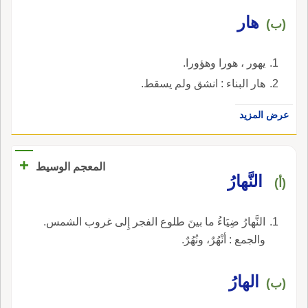
هار
(ب)
يهور ، هورا وهؤورا.
هار البناء : انشق ولم يسقط.
عرض المزيد
+
المعجم الوسيط
النَّهارُ
(أ)
النَّهارُ ضِيَاءُ ما بينَ طلوع الفجر إِلى غروب الشمس.
والجمع : أنْهُرٌ، ونُهُرٌ.
الهارُ
(ب)