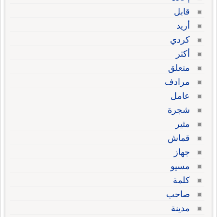
قابل
أريد
كردي
أكثر
متعلق
مرادف
عامل
شجرة
مثير
قماش
جهاز
مسيو
كلمة
صاحب
مدينة