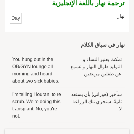
ترجمة نهار باللغة الإنجليزية
وَيْهُور، ثم قلبت الواو تا كما قلبت في تَيْقُور، وأَصله
وَيْقُور من الوَقار كقول العجاج فإِن يكن أَمْسى
نهار
Day
البِلَى تَيْقورِ أَي وَقاري.
نهار في سياق الكلام
تمكث بعنبر النساء و
You hung out in the
التوليد طوال النهار و تسمع
OB/GYN lounge all
عن طفلين مريضين
morning and heard
about two sick babies.
سأخبر (هوراني) بأن يستعد
I'm telling Hourani to re
ثانيةً، سنجري تلك الزراعة
scrub. We're doing this
لا
transplant. No, you're
not.