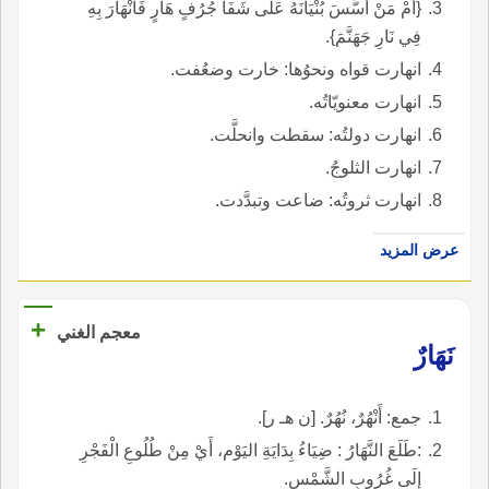
{أَمْ مَنْ أَسَّسَ بُنْيَانَهُ عَلَى شَفَا جُرُفٍ هَارٍ فَانْهَارَ بِهِ
فِي نَارِ جَهَنَّمَ}.
انهارت قواه ونحوُها: خارت وضعُفت.
انهارت معنويّاتُه.
انهارت دولتُه: سقطت وانحلَّت.
انهارت الثلوجُ.
انهارت ثروتُه: ضاعت وتبدَّدت.
عرض المزيد
+
معجم الغني
نَهَارٌ
جمع: أَنْهُرٌ، نُهُرٌ. [ن هـ ر].
:طَلَعَ النَّهَارُ : ضِيَاءُ بِدَايَةِ اليَوْم، أَيْ مِنْ طُلُوعِ الْفَجْرِ
إِلَى غُرُوبِ الشَّمْسِ.