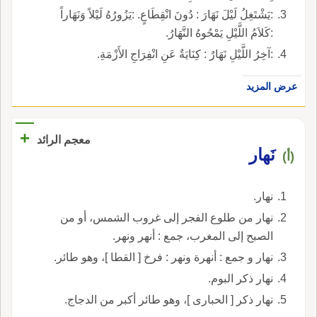
:يَشْتَغِلُ لَيْلَ نَهَارَ : دُونَ انْقِطَاعٍ. :يَزُورُهُ لَيْلاً وَنَهَاراً
:كَلاَمُ اللَّيْلِ يَمْحُوهُ النَّهَارُ.
:آخِرُ اللَّيْلِ نَهَارٌ : كِنَايَةٌ عَنِ انْفِرَاجِ الأَزْمَةِ.
عرض المزيد
+
معجم الرائد
نَهار
(أ)
نهار.
نهار من طلوع الفجر إلى غروب الشمس، أو من
الصبح إلى المغرب، جمع : أنهر ونهر.
نهار و جمع : أنهرة ونهر : فرخ [ القطا ]، وهو طائر.
نهار ذكر البوم.
نهار ذكر [ الحبارى ]، وهو طائر أكبر من الدجاج.