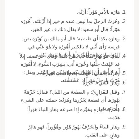
هارَه بالأَمرِ هَوْراً: أَزَنَّه.
وهُرْتُ الرجلَ بما ليس عنده م خير إِذا أَزْنَنْتَه، أَهُورُه
هَوْراً؛ قال أَبو سعيد: لا يقال ذلك ف غير الخبر.
وهارَه بكذا أَي ظنه به؛ قال أَبو مالك بن نُوَيْرَة يص
فرسه رَأَى أَنَّني لا بالكثير أَهُورُه ولا هُوَ عَنِّي في
المُواساةِ ظاهر أَهُورُه أَي أَظن القليلَ يكفيه.
يقال: هو يُهارُ بكذا أَي يُظَنّ بكذا؛ وقال آخر يصف إِبلاً
قد عَلِمَتْ جِلَّتُها وخُورُه أَني، بِشِرْبِ السُّوءِ، لا أَهُورُه
أَي لا أَظن أَن القليل يكفيها ولكن لها الكثير ويقل:
وهُرْتُه بالشيء اتَّهَمْتُه به، والاسم الهُورَةُ.
هُرْتُ الرجلَ هَوْراً إِذا غَشَتشْتَه.
وهارَ الشيءَ: حَزَرَه.
وقيل للفَزارِيِّ: م القطعة من الليل؟ فقال: حُزْمَةٌ
يَهُورُها أَي قطعة يَحْزُرها وهُرْتُه: حملته على الشيء
وأَردته به.
وضَرَبَه فَهارَه وهَوَّره إِذا صرعه وهارَ النباءَ هَوْراً:
هَدَمَه.
وهار البناءُ والجُرْفُ يَهُورُ هَوْرا وهُؤُوراً، فهو هائِرٌ
وهارٍ، على القلب.