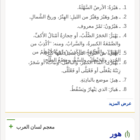
ـ هَيْرَةُ: الأرضُ السَّهْلَةُ.
ـ هِيرُ وهَيْرَ وهَيِّرُ من الليلِ: الهِتْرُ، وريحُ الشَّمالِ.
ـ هَيْرُونُ: تَمْرٌ معروف.
ـ يَهْيَرُّ: الحَجَرُ الصُّلْبُ، أو حِجارَةٌ أمْثالُ الأَكفِّ،
والصَّمْغَةُ الكبيرةُ، والسَّرابُ. ومنه: ‘‘أكْذِبُ من
اليَهْيَرِّ’‘، واللَّجاجَةُ، والكَذِبُ، ودُوَيبَّةٌ أعْظَمُ من
ـ يَهْيَرَّةُ من النُّوقِ: التي يَسيلُ لَبَنُها كثْرَةً.
الجُرَذِ، والحَنْظَلُ، والسَّمُّ، وصَمْغُ الطَّلْحِ.
ـ يَهْيَرَّى: الماءُ الكثيرُ، والباطلُ، ونَباتٌ، أو شَجَرٌ،
زِنَتُهُ يَفْعَلَّى أو فَعْيَلَّى أو فَعْلَلَّى.
ـ هِيرُ: موضع بالبادِيَةِ.
ـ هَيارُ: الذي يَنْهارُ ويَسْقُطُ.
عرض المزيد
+
معجم لسان العرب
هور
(أ)