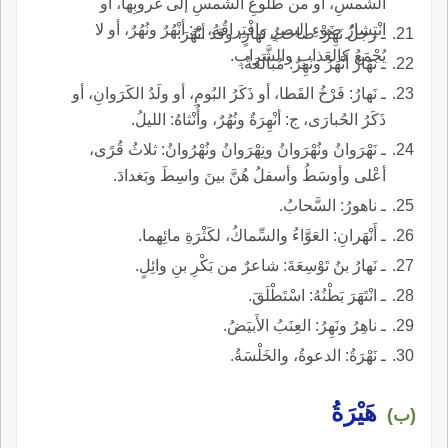
الشمسِ، أو من طُلوعِ الشمسِ إلى غُروبِها، أو
انْتِشارُ ضَوْءِ البصرِ وافْتِراقُهُ، ج: أنْهُرٌ ونُهُرٌ، أو لا
ـ رجلٌ نَهِرٌ: صاحبُ نَهارٍ، وقد أنْهَرَ.
يُجْمَعُ كالعَذابِ والشَّرابِ.
ـ نَهَارٌ أنْهَرُ ونَهِرٌ: مُبالَغَةٌ.
ـ نَهارُ: فَرْخُ القَطا، أو ذَكَرُ البُومِ، أو ولَدُ الكَرَوانِ، أو
ذَكَرُ الحُبارَى، ج: أنْهِرَةٌ ونُهُرٌ، وأُنْثاهُ: الليلُ.
ـ نَهْرَوانُ ونُهْرَوانُ ونِهْرَوانُ ونُهْرُوانُ: ثلاثُ قُرًى،
أعْلى وأوسَطُ وأسفلُ هُنَّ بينَ واسِطَ وبَغدادَ.
ـ ناهورُ: السَّحابُ.
ـ أَنْهَرانِ: العَوَّاءُ والسِّماكُ، لكَثْرَةِ مائِهما.
ـ نَهارُ بنُ تَوْسِعَةَ: شاعرٌ من بَكْرِ بنِ وائِلٍ.
ـ انْتَهَرَ بَطْنُهُ: اسْتَطْلَقَ.
ـ ناهِرُ ونَهِرُ: العِنَبُ الأَبيَضُ.
ـ نَهْرَةُ: الدعوةُ، والخَلْسَةُ.
هَيْرَةُ
(ب)