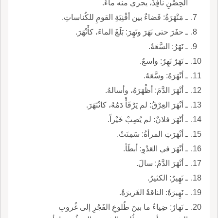
الحِصْنِ نافِذٌ، يجري منه ماءٌ.
ـ مَنْهَرَةُ: فَضاءٌ بين أفْنِيَةِ القومِ للكُناساتِ.
ـ حفَرَ حتى نَهَرَ ونَهِرَ: بَلَغَ الماءَ، كأَنْهَرَ.
ـ نَهَرُ: السَّعَةُ.
ـ نَهَرٌ نَهِرٌ: واسعٌ.
ـ أنْهَرَهُ: وسَّعَهُ.
ـ أنْهَرَ الدَّمَ: أظْهَرَهُ، وأسالهُ.
ـ أنْهَرَ العِرْقُ: لم يَرْقَأْ دَمُهُ، كانْتَهَرَ.
ـ أنْهَرَ فلانٌ: لم يُصِبْ خَيْراً.
ـ أنْهَرَتِ المرأةُ: سَمِنَتْ.
ـ أنْهَرَ في العَدْوِ: أبطَأ.
ـ أنْهَرَ الدَّمُ: سالَ.
ـ نَهِيرُ: الكثيرُ.
ـ نَهِيرَةُ: الناقةُ الغَزيرَةُ.
ـ نَهارُ: ضِياءُ ما بينَ طُلوعِ الفَجْرِ إلى غُروبِ