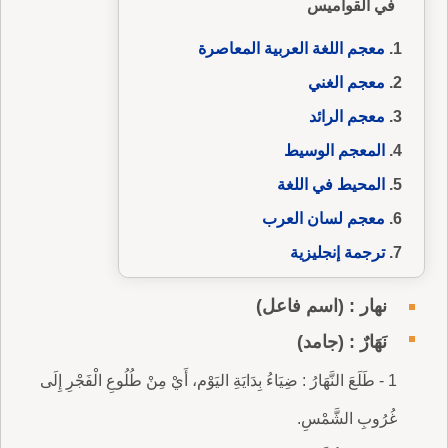
في القواميس
معجم اللغة العربية المعاصرة
معجم الغني
معجم الرائد
المعجم الوسيط
المحيط في اللغة
معجم لسان العرب
ترجمة إنجليزية
نهار : (اسم فاعل)
نَهَارٌ : (جامد)
1 - طَلَعَ النَّهَارُ : ضِيَاءُ بِدَايَةِ اليَوْم، أَيْ مِنْ طُلُوعِ الْفَجْرِ إِلَى
غُرُوبِ الشَّمْسِ.