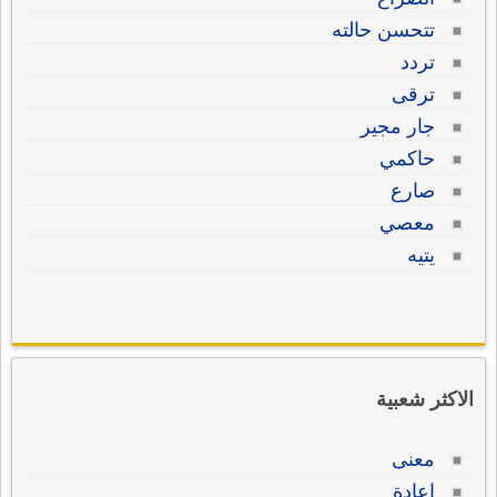
تتحسن حالته
تردد
ترقى
جار مجير
حاكمي
صارع
معصي
يتيه
الاكثر شعبية
معنى
إعادة