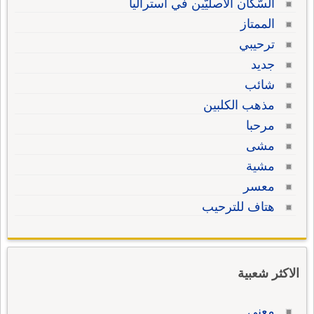
السّكّان الأصليّين في استراليا
الممتاز
ترحيبي
جديد
شائب
مذهب الكلبين
مرحبا
مشى
مشية
معسر
هتاف للترحيب
الاكثر شعبية
معنى