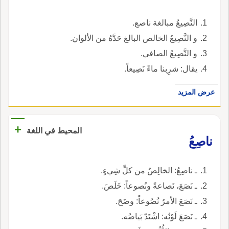
النَّصِيعُ مبالغة ناصع.
و النَّصِيعُ الخالص البالغ حَدَّهُ من الألوان.
و النَّصِيعُ الصافي.
يقال: شرِبنا ماءً نَصِيعاً.
عرض المزيد
+
المحيط في اللغة
ناصِعُ
ـ ناصِعُ: الخالِصُ من كلِّ شِيءٍ.
ـ نَصَعَ، نَصاعةً ونُصوعاً: خَلَصَ.
ـ نَصَعَ الأمرُ نُصُوعاً: وضَحَ.
ـ نَصَعَ لَوْنُه: اشْتَدّ بَياضُه.