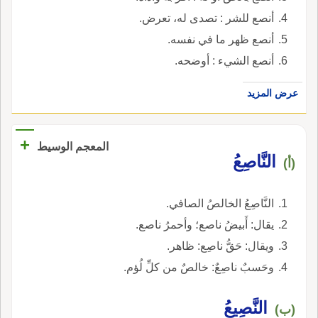
أنصع للشر : تصدى له، تعرض.
أنصع ظهر ما في نفسه.
أنصع الشيء : أوضحه.
عرض المزيد
+
المعجم الوسيط
النَّاصِعُ
(أ)
النَّاصِعُ الخالصُ الصافي.
يقال: أَبيضُ ناصع؛ وأحمرُ ناصع.
ويقال: حَقُّ ناصِع: ظاهر.
وحَسبٌ ناصِعٌ: خالصٌ من كلِّ لُؤم.
النَّصِيعُ
(ب)