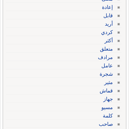
إعادة
قابل
أريد
كردي
أكثر
متعلق
مرادف
عامل
شجرة
مثير
قماش
جهاز
مسيو
كلمة
صاحب