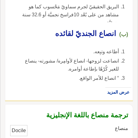
البريق الحقيقيّ لجرم سماويّ مَحْسوب كما هو
مشاهد من على بُعْد 10فراسخ نجميَّة أو 32.6 سنة
ضوئيَّة.
انصاع الجنديّ لقائده
(ب)
أطاعه وتبِعه.
انصاعت لزوجها- انصاع لأوامِره/ مشورته- ينصاع
للغير كُرْهًا بإطاعة أوامره.
° انصاع للأمر الواقع.
عرض المزيد
ترجمة منصاع باللغة الإنجليزية
منصاع
Docile