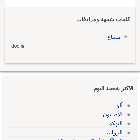
كلمات شبيهة ومرادفات
منصاع
docile
الاكثر شعبية اليوم
آلو
الأصليون
التهكم
الرواية