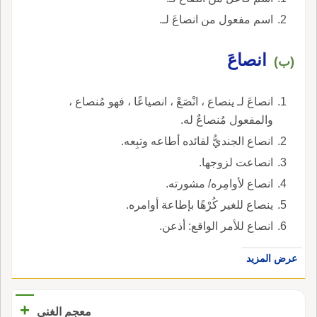
اسم مفعول من انصاعَ لـ.
انصاعَ
(ب)
انصاعَ لـ ينصاع ، انْصَعْ ، انصياعًا ، فهو مُنصاع ،
والمفعول مُنصاعٌ له.
انصاع الجنديُّ لقائده أطاعه وتبِعه.
انصاعت لزوجها.
انصاع لأوامِره/ مشورته.
ينصاع للغير كُرْهًا بإطاعة أوامره.
انصاع للأمر الواقع: أذعن.
عرض المزيد
+
معجم الغني