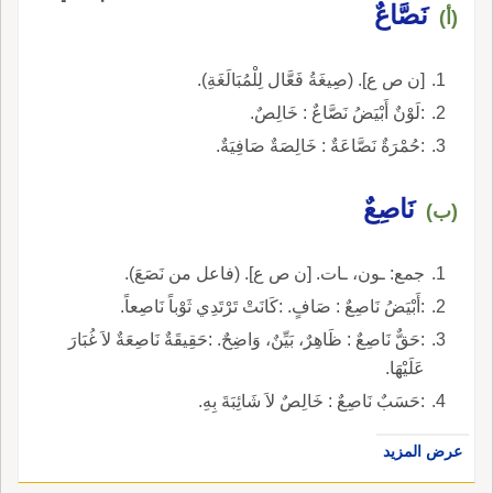
نَصَّاعٌ
(أ)
[ن ص ع]. (صِيغَةُ فَعَّال لِلْمُبَالَغَةِ).
:لَوْنٌ أَبْيَضُ نَصَّاعٌ : خَالِصٌ.
:حُمْرَةٌ نَصَّاعَةٌ : خَالِصَةٌ صَافِيَةٌ.
نَاصِعٌ
(ب)
جمع: ـون، ـات. [ن ص ع]. (فاعل من نَصَعَ).
:أَبْيَضُ نَاصِعٌ : صَافٍ. :كَانَتْ تَرْتَدِي ثَوْباً نَاصِعاً.
:حَقٌّ نَاصِعٌ : ظَاهِرٌ، بَيِّنٌ، وَاضِحٌ. :حَقِيقَةٌ نَاصِعَةٌ لاَ غُبَارَ
عَلَيْهَا.
:حَسَبٌ نَاصِعٌ : خَالِصٌ لاَ شَائِبَةَ بِهِ.
عرض المزيد