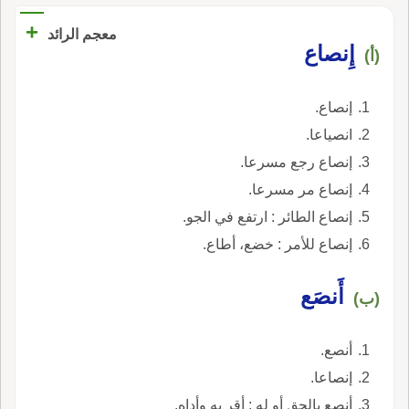
+
معجم الرائد
إِنصاع
(أ)
إنصاع.
انصياعا.
إنصاع رجع مسرعا.
إنصاع مر مسرعا.
إنصاع الطائر : ارتفع في الجو.
إنصاع للأمر : خضع، أطاع.
أَنصَع
(ب)
أنصع.
إنصاعا.
أنصع بالحق أو له : أقر به وأداه.