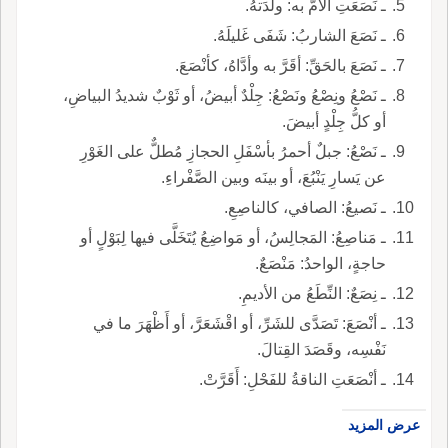
ـ نَصَعَتِ الأُمُّ به: ولَدَتهُ.
ـ نَصَعَ الشاربُ: شَفَى غَليلَهُ.
ـ نَصَعَ بالحَقِّ: أقَرَّ به وأدَّاهُ، كأنْصَعَ.
ـ نَصْعُ ونِصْعُ ونَصْعُ: جِلْدٌ أبيضُ، أو ثَوْبٌ شديدُ البياضِ،
أو كلُّ جِلْدٍ أبيضَ.
ـ نَصْعُ: جبلٌ أحمرُ بأسْفَلِ الحجازِ مُطلٌّ على الغَوْرِ
عن يَسارِ يَنْبُعَ، أو بينَه وبين الصَّفْراءِ.
ـ نَصيعُ: الصافي، كالناصِعِ.
ـ مَناصِعُ: المَجالِسُ، أو مَواضِعُ يُتَخَلَّى فيها لِبَوْلٍ أو
حاجةٍ، الواحدُ: مَنْصَعٌ.
ـ نِصَعٌ: النِّطَعُ من الأديمِ.
ـ أنْصَعَ: تَصَدَّى للشَرِّ، أو اقْشَعَرَّ، أو أَظْهَرَ ما في
نَفْسِه، وقَصَدَ القِتالَ.
ـ أنْصَعَتِ الناقةُ للفَحْلِ: أَقَرَّتْ.
عرض المزيد