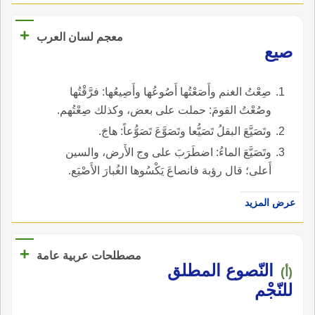
+
معجم لسان العرب
صيع
صِعْتُ الغنم وأَصَعْتُها أَصُوعُها وأَصِيعُها: فرَّقْتُها
وصُعْتُ القومَ: حملت على بعض، وكذلك صِعْتُهم.
وتَصَيَّعَ البقلُ تَصَيُّعا وتَصَوَّعَ تَصَوُّعاً: هاجَ.
وتَصَيَّعَ الماءُ: اضطَرَبَ على وج الأَرض، والسين
أَعلى؛ قال رؤبة فانصاعَ يَكْسُوها الغُبارَ الأَصْيَع.
عرض المزيد
+
مصطلحات عربية عامة
النّصوع المطلق
(أ)
للنّجْم