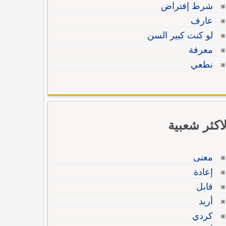
شرط إفتراض
عارف
لو كنت كبير السن
معرفة
نطعي
لاكثر شعبية
معنى
إعادة
قابل
أريد
كردي