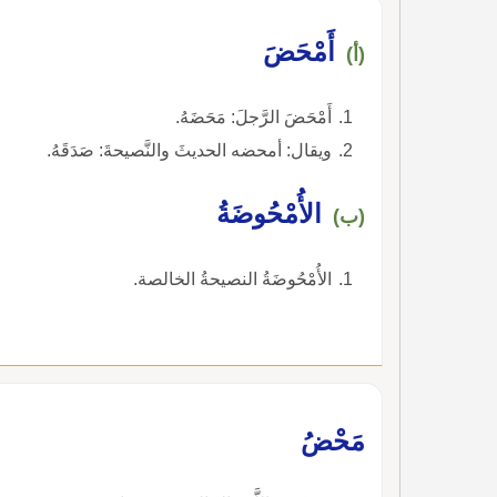
أَمْحَضَ
(أ)
أَمْحَضَ الرَّجلَ: مَحَضَهُ.
ويقال: أمحضه الحديثَ والنَّصيحةَ: صَدَقَهُ.
الأُمْحُوضَةُ
(ب)
الأُمْحُوضَةُ النصيحةُ الخالصة.
مَحْضُ