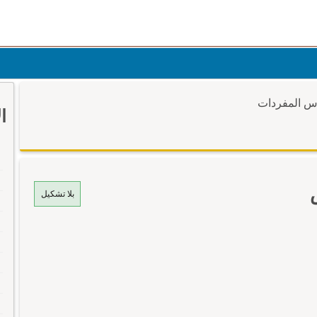
وس المفردات
ا
بلا تشكيل