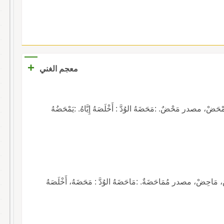
+
معجم الغني
مصدر مَحْضٌ. :مَحَضَهُ الوُدَّ : أَخْلَصَهُ إِيَّاهُ. :يَمْحَضُهُ
ِضْ، مصدر مُمَاحَضَةٌ. :مَاحَضَهُ الوُدَّ : مَحَضَهُ، أَخْلَصَهُ