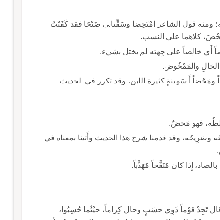
ه؛ ومنه قول الشاعر امْتَحِضا وسَقِّياني ضَيْحَا فقد كَفَيْتُ
محْضَ، كلاهما على النسب.
اً أَي خالِصاً على جِهته لم يختل بشيء.
الخالِ والمَمْخُوض.
اً ومَحْضاً أَ سَمِينةٍ كثيرة اللبن، وقد تكرر في الحديث
ِطُه، فهو مَحضٌ.
ِصُه وصَرِيحُه، وقد قدمنا شرح هذا الحديث وأَتينا بمعناه في
.
، إِذا كان مُنَقَّحاً مُهَذَّباً.
ْ قوْماً ذَوِي حسَبٍ وحال كِراماً، حيْثُما حُسِبُوا،