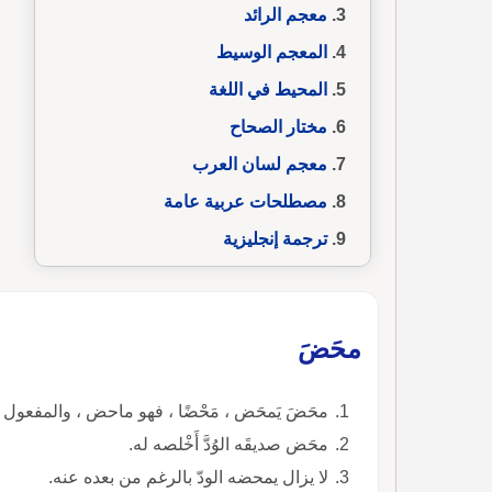
معجم الرائد
المعجم الوسيط
المحيط في اللغة
مختار الصحاح
معجم لسان العرب
مصطلحات عربية عامة
ترجمة إنجليزية
محَضَ
محَضَ يَمحَض ، مَحْضًا ، فهو ماحض ، والمفعول 
محَض صديقَه الوُدَّ أَخْلصه له.
لا يزال يمحضه الودّ بالرغم من بعده عنه.