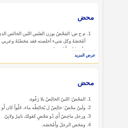
محض
م ح ض: المَحْضُ بوزن الفلس اللبن الخالص الذي ل
أمْحَضَهُ وكل شيء أخلصته فقد مَحَضْتَهُ وعربي
وإن شئت أنثت وثنيت وجمعت.
عرض المزيد
محض
المَحْضُ: اللبنُ الخالِصُ بلا رَغْوة.
ولَبنٌ محْضٌ: خالِصٌ ل يُخالِطْه ماء، حُلْواً كان أَو
ورجل ماحِضٌ أَي ذُو مَحْضٍ كقولك تامِرٌ ولابِنٌ.
ومَحَض الرجلَ وأَمْحَضَه.