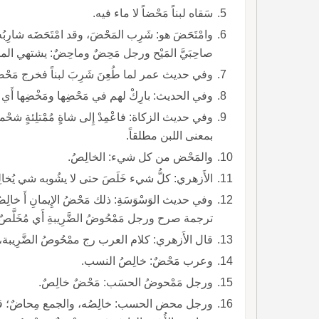
سَقاه لبناً مَحْضاً لا ماء فيه.
وامْتَحَضَ هو: شَرِب المَحْضَ، وقد امْتَحَضَه شارِبُ
صاحِبَيَّ المَيْح ورجل مَحِضٌ وماحِضٌ: يشتهي ال
وفي حديث عمر لما طُعِنَ شَرِبَ لبناً فخرج مَحْض
وفي الحديث: بارِكْ لهم في مَحْضِها ومَخْضِها أَي 
وفي حديث الزكاة: فاعْمِدْ إِلى شاةٍ مُمْتلِئةٍ شحْم
بمعنى اللبن مطلقاً.
والمَحْض من كل شيء: الخالِصُ.
الأَزهري: كلُّ شيء خَلَصَ حتى لا يشُوبه شي يُخال
وفي حديث الوَسْوَسَةِ: ذلك مَحْضُ الإِيمانِ أَ خال
ترجمة صرح ورجل مَمْحُوضُ الضَّرِيبةِ أَي مُخَلَّصٌ
قال الأَزهري: كلام العرب رج ممْحُوصُ الضَّرِيبة، بالصاد
وعرب مَحْضٌ: خالِصُ النسب.
ورجل مَمْحوضُ الحسَب: مَحْضٌ خالِصٌ.
ورجل محض الحسب: خالِصُه، والجمع مِحاضٌ؛ قال تَجِد