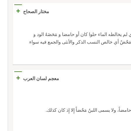
+
مختار الصحاح
م يخالطه الماء حلوا كان أو حامضا و مَحَضَهُ الود و
 مَحْضٌ أي خالص النسب الذكر والأنثى والجمع فيه سواء
+
معجم لسان العرب
 حامضاً، ولا يسمى اللبنُ مَحْضاً إِلا إِذ كان كذلك.