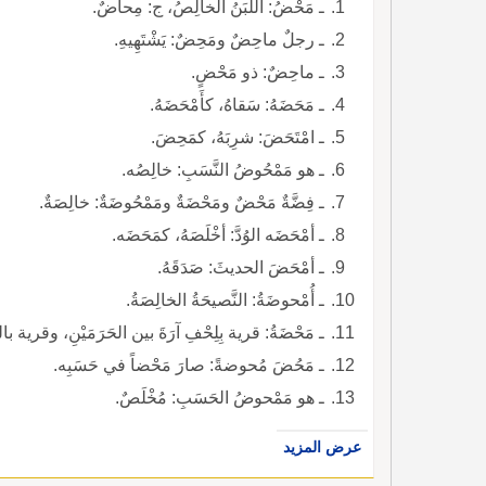
ـ مَحْضُ: اللَّبَنُ الخالِصُ، ج: مِحاضٌ.
ـ رجلٌ ماحِضٌ ومَحِضٌ: يَشْتَهِيهِ.
ـ ماحِضٌ: ذو مَحْضٍ.
ـ مَحَضَهُ: سَقاهُ، كأَمْحَضَهُ.
ـ امْتَحَضَ: شرِبَهُ، كمَحِضَ.
ـ هو مَمْحُوضُ النَّسَبِ: خالِصُه.
ـ فِضَّةٌ مَحْضٌ ومَحْضَةٌ ومَمْحُوضَةٌ: خالِصَةٌ.
ـ أمْحَضَه الوُدَّ: أخْلَصَهُ، كمَحَضَه.
ـ أمْحَضَ الحديثَ: صَدَقَهُ.
ـ أُمْحوضَةُ: النَّصيحَةُ الخالِصَةُ.
ـ مَحْضَةُ: قرية بِلِحْفِ آرَةَ بين الحَرَمَيْنِ، وقرية ب
ـ مَحُضَ مُحوضةً: صارَ مَحْضاً في حَسَبِه.
ـ هو مَمْحوضُ الحَسَبِ: مُخْلَصٌ.
عرض المزيد