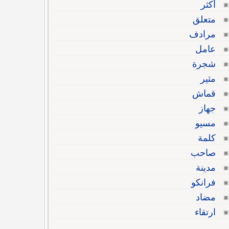
أكثر
متعلق
مرادف
عامل
شجرة
مثير
قماش
جهاز
مسيو
كلمة
صاحب
مدينة
فرانكو
مضاد
ارتقاء