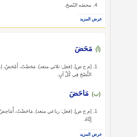
محضَه النّصحَ.
عرض المزيد
مَحَضَ
(أ)
[م ح ض]. (فعل: ثلاثي متعد). مَحَضْتُ، أَمْحَضُ، اِمْحَضْ، 
النُّصْحَ فِي كُلِّ آنٍ.
مَاحَضَ
(ب)
[م ح ض]. (فعل: رباعي متعد). مَاحَضْتُ، أُمَاحِضُ، مَاح
إِيَّاهُ.
عرض المزيد