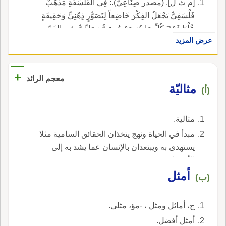
[م ث ل]. (مصدر صِنَاعِيٌّ).: فِي الفَلْسَفَةِ مَذْهَبٌ
فَلْسَفِيٌّ يَجْعَلُ الفِكْرَ خَاضِعاً لِتَصَوُّرٍ ذِهْنِيٍّ وَحَقِيقَةٍ
عُلْيَا فَوْقَ كُلِّ مَا هُوَ مَوْضُوعِيٌّ وَمَادِّيٌّ. فِي الفَنِّ
عرض المزيد
وَالأَدَبِ هُوَ تَمَثُّلُ الأَشْيَاءِ نَمَاذِجَ تَرْمُزُ إِلَى قُوَّةِ
جَوْهَرِهَا فِي الأَخْلاَقِ، الدَّعْوَةُ إِلَى الكَمَالِ الإِنْسَانِيِّ
وَجَعْلِ الإِنْسَانِ غَايَةً أَخْلاَقِيَّةً نَمُوذَجِيَّةً.
+
معجم الرائد
مثاليّة
(أ)
مثالية.
مبدأ في الحياة ونهج يتخذان الحقائق السامية مثلا
يستهدى به ويبتعدان بالإنسان عما يشد به إلى
الأرضيات.
أمثل
(ب)
ج، أماثل ومثل ، -مؤ، مثلى.
أمثل أفضل.