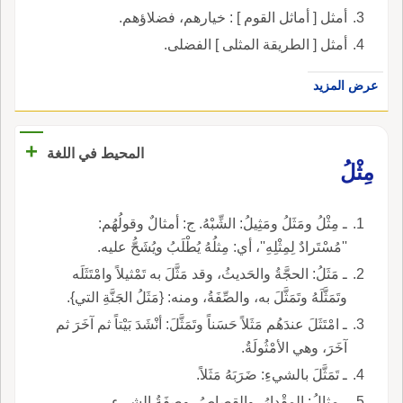
أمثل [ أماثل القوم ] : خيارهم، فضلاؤهم.
أمثل [ الطريقة المثلى ] الفضلى.
عرض المزيد
+
المحيط في اللغة
مِثْلُ
ـ مِثْلُ ومَثَلُ ومَثِيلُ: الشِّبْهُ. ج: أمثالٌ وقولُهُم:
''مُسْتَرادٌ لِمِثْلِهِ''، أي: مِثلُهُ يُطْلَبُ ويُشَحُّ عليه.
ـ مَثَلُ: الحجَّةُ والحَديثُ، وقد مَثَّلَ به تَمْثيلاً وامْتَثَلَه
وتَمَثَّلَهُ وتَمَثَّلَ به، والصِّفَةُ، ومنه: {مَثَلُ الجَنَّةِ التي}.
ـ امْتَثَلَ عندَهُم مَثَلاً حَسَناً وتَمَثَّلَ: أنْشَدَ بَيْتاً ثم آخَرَ ثم
آخَرَ، وهي الأمْثُولَةُ.
ـ تَمَثَّلَ بالشيءِ: ضَرَبَهُ مَثَلاً.
ـ مِثالُ: المِقْدارُ، والقِصاصُ، وصِفَةُ الشيءِ،