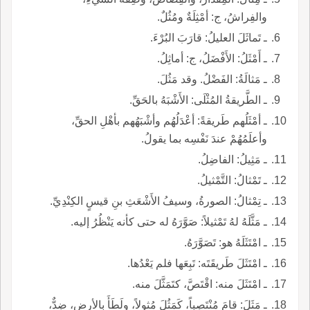
والفِراشُ، ج: أمْثِلَةٌ ومُثُلٌ.
ـ تَماثَلَ العليلُ: قارَبَ البُرْءَ.
ـ أَمْثَلُ: الأَفْضَلُ، ج: أماثِلُ.
ـ مَثالَةُ: الفَضْلُ. وقد مَثُلَ.
ـ الطَّريقةُ المُثْلَى: الأَشْبَهُ بالحَقِّ.
ـ أمْثَلُهم طَريقةً: أعْدَلُهُم وأشْبَهُهم بأهْلِ الحقِّ،
وأعلَمُهُمْ عندَ نَفْسِه بما يقولُ.
ـ مَثِيلُ: الفاضِلُ.
ـ تَمْثالُ: التَّمْثيلُ.
ـ تِمْثالُ: الصورةُ، وسيفُ الأَشْعَثِ بنِ قيسٍ الكِنْدِيِّ.
ـ مَثَّلَهُ لهُ تَمْثيلاً: صَوَّرَهُ له حتى كأنه يَنْظُرُ إليه.
ـ امْتَثَلَهُ هو: تَصَوَّرَهُ.
ـ امْتَثَلَ طَريقَتَه: تَبِعَها فلم يَعْدُها.
ـ امْتَثَلَ منه: اقْتَصَّ، كتَمَثَّلَ منه.
ـ مَثَلَ: قامَ مُنْتَصِباً، كَمَثُلَ مُثولاً، ولَطَأَ بالأرضِ، ضِدٌّ،