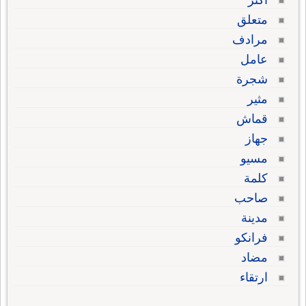
متعلق
مرادف
عامل
شجرة
مثير
قماش
جهاز
مسيو
كلمة
صاحب
مدينة
فرانكو
مضاد
ارتقاء