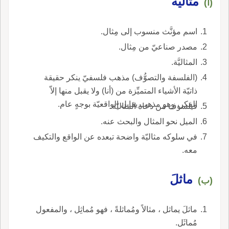
مثاليَّة
(أ)
اسم مؤنَّث منسوب إلى مِثال.
مصدر صناعيّ من مِثال.
المثاليَّة.
(الفلسفة والتصوُّف) مذهب فلسفيّ ينكر حقيقة
ذاتيّة الأشياء المتميِّزة من (أنا) ولا يقبل منها إلاّ
الفكر، وهو مذهب يقابل الواقعيّة بوجهٍ عام.
فيلسوف من دعاة المثاليّة.
الميل نحو المثال والبحث عنه.
في سلوكه مثاليّة واضحة تبعده عن الواقع والتكيف
معه.
ماثلَ
(ب)
ماثلَ يماثل ، مثالاً ومُماثلةً ، فهو مُماثِل ، والمفعول
مُماثَل.