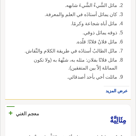
ماثل الشَّيءُ الشَّيءَ شابهه.
كان يماثل أستاذَه في العلم والمعرفة.
ماثل أباه شجاعة وكرمًا.
ذوقه يماثل ذوقي.
ماثل فلانٌ فلانًا: قلّده.
ماثَل الطالبُ أستاذَه في طريقة الكلام والنِّقاش.
ماثل فلانًا بفلان: مثله به، شبَّههُ به (ولا تكون
المماثلة إلاّ بين المتفقين).
ماثلت أخي بأحد أصدقائي.
عرض المزيد
+
معجم الغني
مِثَالِيَّةٌ