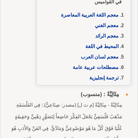
في القواميس
معجم اللغة العربية المعاصرة
معجم الغني
معجم الرائد
المحيط في اللغة
معجم لسان العرب
مصطلحات عربية عامة
ترجمة إنجليزية
مِثَالِيَّةٌ : (منسوب)
مِثَالِيَّةٌ - مِثَالِيَّةٌ [م ث ل] (مصدر: صِنَاعِيٌّ).: فِي الفَلْسَفَةِ
مَذْهَبٌ فَلْسَفِيٌّ يَجْعَلُ الفِكْرَ خَاضِعاً لِتَصَوُّرٍ ذِهْنِيٍّ وَحَقِيقَةٍ
عُلْيَا فَوْقَ كُلِّ مَا هُوَ مَوْضُوعِيٌّ وَمَادِّيٌّ. فِي الفَنِّ وَالأَدَبِ هُوَ