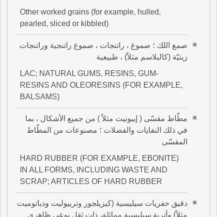
Other worked grains (for example, hulled,
pearled, sliced or kibbled)
صمغ اللك ؛ صموغ ، راتنجات ، صموغ راتنجية وراتنجات
زيتيّة (كالبلاسم مثلاً) ، طبيعية
LAC; NATURAL GUMS, RESINS, GUM-
RESINS AND OLEORESINS (FOR EXAMPLE,
BALSAMS)
مطّاط مقسّى ( إيبونيت مثلاً ) من جميع الأشكال ، بما
في ذلك النفايات والفضلات ؛ مصنوعات من المطّاط
المقسّى
HARD RUBBER (FOR EXAMPLE, EBONITE)
IN ALL FORMS, INCLUDING WASTE AND
SCRAP; ARTICLES OF HARD RUBBER
دقيق حفريات سيليسية (كيزيلجور وتربيوليت ودياتوميت
مثلاً) وأتربة سيليسية مماثلة، ذات ثقل نوعى ظاهرى