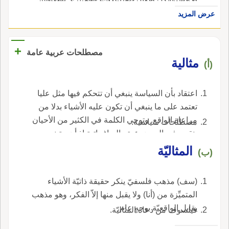
ذاتُ جبال يشبه بعضُها بعضاً ولذلك سميت أَمْثالا
في القاموس ضبط بالضم) قال مالك بن الرَّيْب أَلا
الليلِ المِثالَ المُمَهَّد وفي حديث عكرمة: أَن رجلاً
عرض المزيد
وهي من البَصرة على ليلتين.
ليت شِعْري عل تَغَيَّرَتِ الرَّحَى رَحَى المِثْل، أَو
من أَهل الجنة كان مُسْتَلْقِياً على مُثُله هي جمع
أَمْسَتْ بفَلْجٍ كما هِيَا.
مِثال وهو الفِراش.
+
مصطلحات عربية عامة
مثالية
(أ)
اعتقاد بأن السياسة ينبغي أن تتحكم فيها مثل عليا
تعتمد على ما ينبغي أن تكون عليه الأشياء بدلا من
مراعاة الواقع. وتوحي الكلمة في الكثير من الأحيان
مصطلحات سياسية.
بنقص في الموضوعية والبراغماتية إذ أن متبني
المثالية لا يأخذ في الحسبان نقصان وحدود الطبيعة
المثاليّة
(ب)
الإنسانية والمجتمع.
(سف) مذهب فلسفيّ ينكر حقيقة ذاتيّة الأشياء
المتميِّزة من (أنا) ولا يقبل منها إلاّ الفكر، وهو مذهب
يقابل الواقعيّة بوجهٍ عام.
فيلسوف من دعاة المثاليّة.