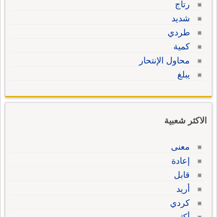
رتاج
شديد
طردي
كمية
محاول الإنتحار
يبلغ
الاكثر شعبية
معنى
إعادة
قابل
أريد
كردي
أكثر