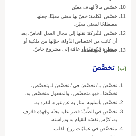
خصّص مالاً لهدف معيّن.
خصَّص الكلمةَ: خصّ بها معنى معيّنًا، جعلها
مصطلحًا لمعنى معيّن.
خصَّص الشَّركةَ: نقلها إلى مجال العمل الخاصّ، بعد
أن كانت من اختصاص الدَّولة، حوَّلها من ملكية أو
سيطرة حُكوميّة أو عامّة إلى مشروع خاصّ.
خصَّص المؤسَّسة.
تخصَّصَ
(ب)
تخصَّصَ بـ / تخصَّصَ في / تخصَّصَ لـ يتخصَّص ،
تخصُّصًا ، فهو متخصِّص ، والمفعول متخصَّص به.
تخصَّص بأسلوبه امتاز به عن غيره، انفرد به.
تخصَّص في الطِّبِّ: قصر عليه بحثَه وجُهدَه فعُرف
به، كرَّس نفسَه للقيام به ودراسته.
متخصِّص في عمليّات زرع القلب.