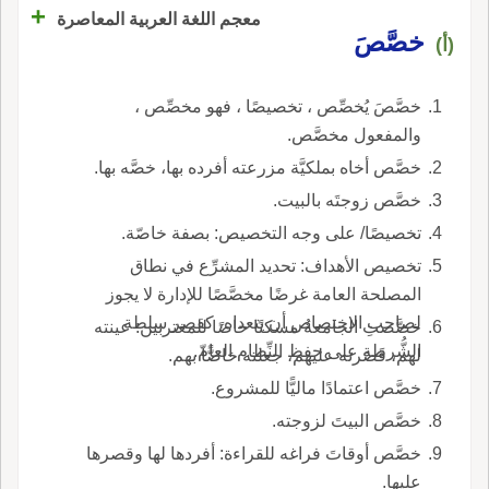
+
معجم اللغة العربية المعاصرة
خصَّصَ
(أ)
خصَّصَ يُخصِّص ، تخصيصًا ، فهو مخصِّص ،
والمفعول مخصَّص.
خصَّص أخاه بملكيَّة مزرعته أفرده بها، خصَّه بها.
خصَّص زوجتَه بالبيت.
تخصيصًا/ على وجه التخصيص: بصفة خاصّة.
تخصيص الأهداف: تحديد المشرِّع في نطاق
المصلحة العامة غرضًا مخصَّصًا للإدارة لا يجوز
لصاحب الاختصاص أن يتعداه، كقصر سلطة
خصَّصتِ الجامعةُ مسكنًا خاصًا للمغتربين: عينته
الشُّرطة على حفظ النِّظام العامّ.
لهم، قَصَرته عليهم، جعلته خاصًّا بهم.
خصَّص اعتمادًا ماليًّا للمشروع.
خصَّص البيتَ لزوجته.
خصَّص أوقاتَ فراغه للقراءة: أفردها لها وقصرها
عليها.