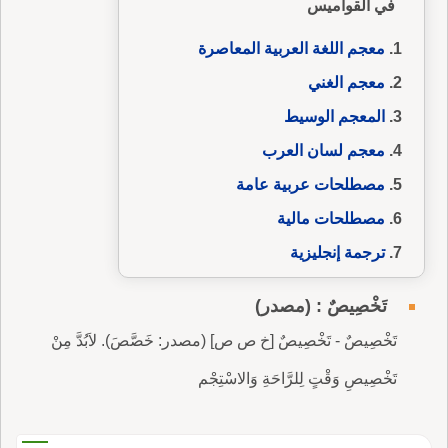
في القواميس
معجم اللغة العربية المعاصرة
معجم الغني
المعجم الوسيط
معجم لسان العرب
مصطلحات عربية عامة
مصطلحات مالية
ترجمة إنجليزية
تَخْصِيصٌ : (مصدر)
تَخْصِيصٌ - تَخْصِيصٌ [خ ص ص] (مصدر: خَصَّصَ). لاَبُدَّ مِنْ
تَخْصِيصِ وَقْتٍ لِلرَّاحَةِ وَالاسْتِجْم