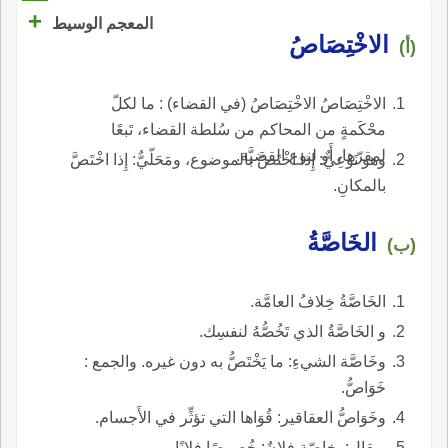
+
المعجم الوسيط
الاخْتِصَاصُ
(أ)
الاخْتِصَاصُ الاخْتِصَاصُ (في القضاء) : ما لكلّ
محْكَمةٍ من المحاكم من سُلطة القضاء، تَبعًا
لمقرّها، أَو لنوع القضيَّة.
وهو نَوْعِيٌّ: إِذا اخْتَصَّ بالموضوع، ومَحَلّيٌّ: إِذا اخْتَصَّ
بالمكانِ.
الخَاصَّةُ
(ب)
الخَاصَّةُ خِلافُ العامَّة.
و الخَاصَّةُ الذي تَخُصُّهُ لنفسِك.
وخَاصَّة الشيءِ: ما يَخْتَصُّ به دون غيره. والجمع :
خَوَاصُّ.
وخَوَاصُّ العقاقير: قُوَاها التي تؤثِّر في الأَجسام.
ويقال: بخاصّةٍ فلانٌ: خُصوصًا فلانًا.