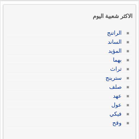
الاكثر شعبية اليوم
الراتنج
الساند
المؤيد
بهما
تراث
سترينج
صلف
عهد
عول
فيكي
وقح