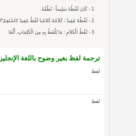
1 - كَانَ لَفْظُهُ سَلِيماً : نُطْقُهُ.
2 - لَفْظُهُ مُفِيدٌ : كَلاَمُهُ.كَلامُنا لَفْظٌ مُفِيدٌ كاسْتَقِمْ*اسْم وفِعْل ثُمَّ حَرْفٌ الكَلِمْ. (ألفية ابن مالك).
3 - لَفْظُ الْكَلاَمِ : مَا يُلْفَظُ بِهِ مِنَ الْكَلِمَاتِ. أَلْفَا
ترجمة لفظ بغير وضوح باللغة الإنجليز
لفظ
لفظ