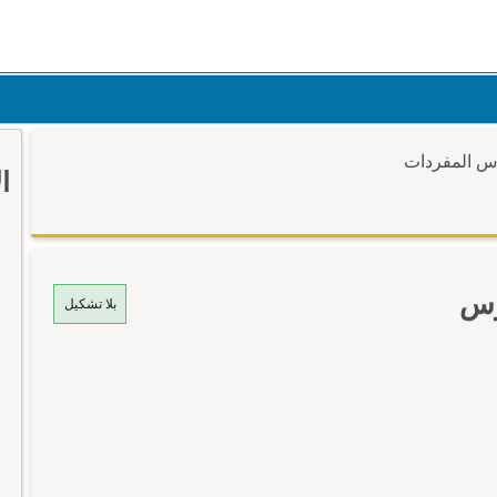
وس المفردات
ا
وس
بلا تشكيل