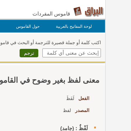
قاموس المفردات
لوحة المفاتيح بالعربية
حول القاموس
اكتب كلمة أو جملة قصيرة للترجمة أو البحث في قام
معنى لفظ بغير وضوح في القام
الفعل
لَفَظَ
المصدر
لفظ
لَفْظٌ : (جامد)