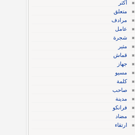
أكثر
متعلق
مرادف
عامل
شجرة
مثير
قماش
جهاز
مسيو
كلمة
صاحب
مدينة
فرانكو
مضاد
ارتقاء