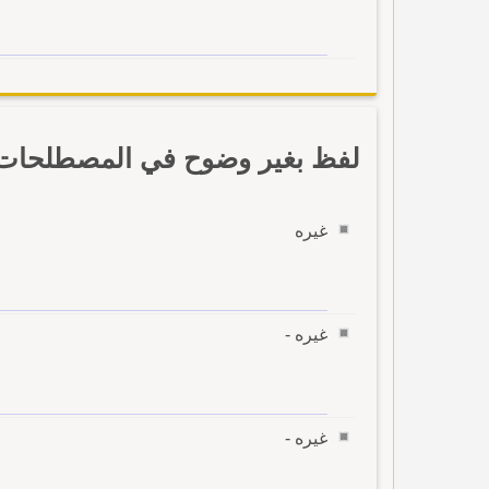
لفظ بغير وضوح في المصطلحات ب
غيره
غيره -
غيره -