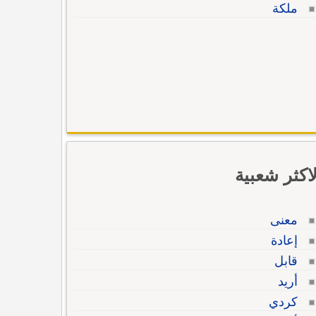
ملكة
لاكثر شعبية
معنى
إعادة
قابل
أريد
كردي