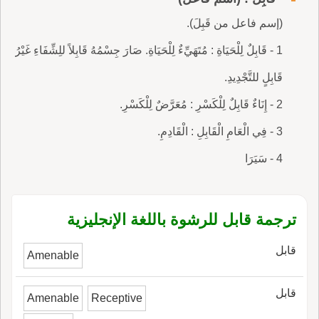
(إسم فاعل من قَبِلَ).
1 - قَابِلٌ لِلْحَيَاةِ : مُتَهَيِّءٌ لِلْحَيَاةِ. صَارَ جِسْمُهُ قَابِلاً للِشِّفَاءِ غَيْرُ
قَابِلٍ للتَّجْدِيدِ.
2 - إِنَاءٌ قَابِلٌ لِلْكَسْرِ : مُعَرَّضٌ لِلْكَسْرِ.
3 - فِي الْعَامِ الْقَابِلِ : الْقَادِمِ.
4 - سَيَرَا
ترجمة قابل للرشوة باللغة الإنجليزية
قابل
Amenable
قابل
Amenable
Receptive