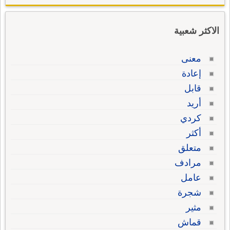
الاكثر شعبية
معنى
إعادة
قابل
أريد
كردي
أكثر
متعلق
مرادف
عامل
شجرة
مثير
قماش