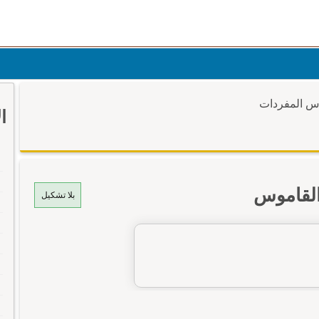
وس المفردات
ا
القاموس
بلا تشكيل