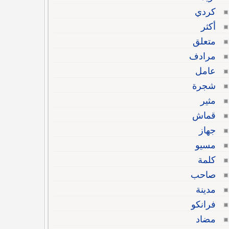
كردي
أكثر
متعلق
مرادف
عامل
شجرة
مثير
قماش
جهاز
مسيو
كلمة
صاحب
مدينة
فرانكو
مضاد