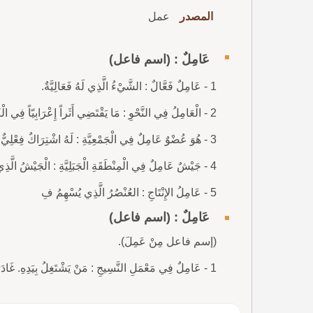
المصدر
عمل
عَامِلٌ : (اسم فاعل)
1 - عَامِلٌ فَعَّالٌ : الشَّيْءُ الَّذِي لَهُ فَعَالِيَّةٌ.
2 - الْعَامِلُ فِي النَّحْوِ : مَا يَقْتَضِي أَثَراً إِعْرَابِيّاً فِي الْكَلاَمِ.
3 - هُوَ عُضْوٌ عَامِلٌ فِي الْجَمْعِيَّةِ : لَهُ اشْتِرَاكٌ فِعْلِيٌّ وَمُسَاهَمَةٌ عَمَلِيَّةٌ فِيهَا.
4 - جَيْشٌ عَامِلٌ فِي الْمِنْطَقَةِ الْجَبَلِيَّةِ : الْجَيْشُ الَّذِي يَشْتَغِلُ فِي وَقْتِ السِّلْمِ.
5 - عَامِلُ الإِنْتَاجِ : العُنْصُرُ الَّذِي يُسْهِمُ فِ
عَامِلٌ : (اسم فاعل)
(إسم فاعل مِنْ عَمِلَ).
1 - عَامِلٌ فِي مَعْمَلِ النَّسِيجِ : مَنْ يَشْتَغِلُ بِيَدِهِ. غَادَرَ الْعُمَّالُ مَعَامِلَهُمْ طَبَقَةُ الْعُمَّالِ