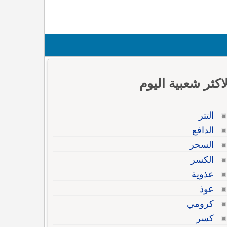
لاكثر شعبية اليوم
التتر
الدافع
السحر
الكسر
عذوية
عوذ
كرومي
كسر