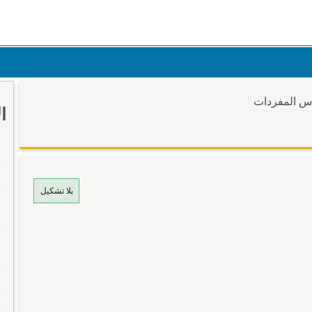
وس المفردات
ا
بلا تشكيل