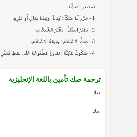
(مصدر: صَكَّ).
1 - حَرَّرَ لَهُ صَكّاً : كِتَاباً، وَثِيقَةً بِمَالٍ أَوْ غَيْرِهِ.
2 - دَفْتَرُ الصَّكِّ : دَفْتَرُ الشِّيكَاتِ.
3 - صَكُّ الاسْتِلاَمِ : وَثِيقَةُ الاسْتِلاَمِ.
4 - صُكُوكٌ بَنْكِيَّةٌ : نَمَاذِجُ مَطْبُوعَةٌ عَلَى نَمَطٍ مُعَيَّنٍ يَسْتَعْمِلُهُ الْمُودِعُ فِي أَحَدِ الْمَصَارِف
ترجمة صك تأمين باللغة الإنجليزية
صك
صك