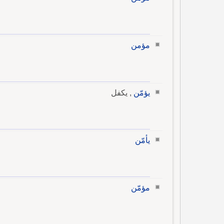
مؤمن
يؤمّن
, يكفل
يأمّن
مؤمّن