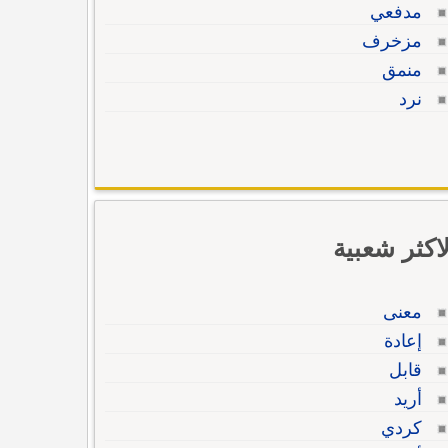
مدفعي
مزخرف
منمق
نرد
لاكثر شعبية
معنى
إعادة
قابل
أريد
كردي