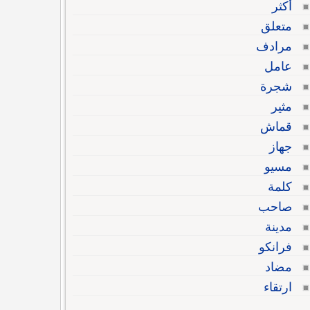
أكثر
متعلق
مرادف
عامل
شجرة
مثير
قماش
جهاز
مسيو
كلمة
صاحب
مدينة
فرانكو
مضاد
ارتقاء