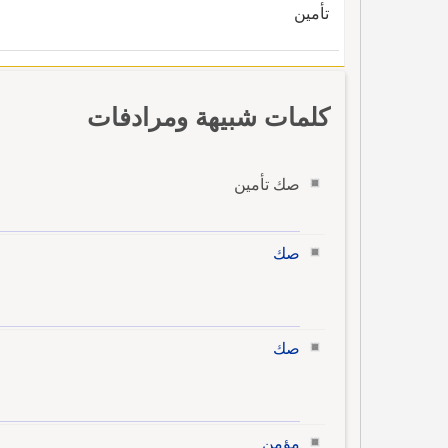
تأمين
كلمات شبيهة ومرادفات
صك تأمين
صك
صك
مؤمن