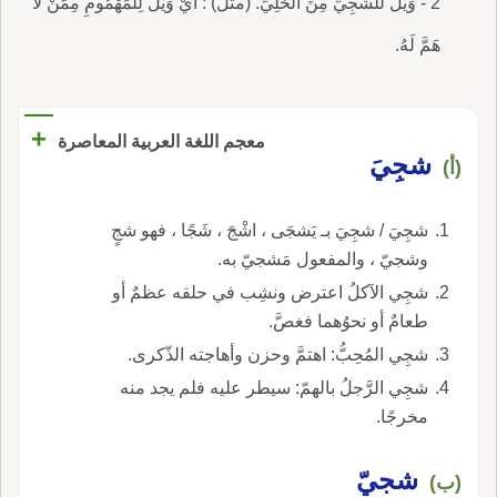
2 - وَيْلٌ للشَّجِيِّ مِنَ الخَلِيِّ. (مثل) : أيْ وَيْلٌ لِلْمَهْمُومِ مِمَّنْ لاَ
هَمَّ لَهُ.
+
معجم اللغة العربية المعاصرة
شجِيَ
(أ)
شجِيَ / شجِيَ بـ يَشجَى ، اشْجَ ، شَجًا ، فهو شجٍ
وشجيّ ، والمفعول مَشجيّ به.
شجِي الآكلُ اعترض ونشِب في حلقه عظمٌ أو
طعامٌ أو نحوُهما فغصَّ.
شجِي المُحِبُّ: اهتمَّ وحزن وأهاجته الذّكرى.
شجِي الرَّجلُ بالهمّ: سيطر عليه فلم يجد منه
مخرجًا.
شجيّ
(ب)