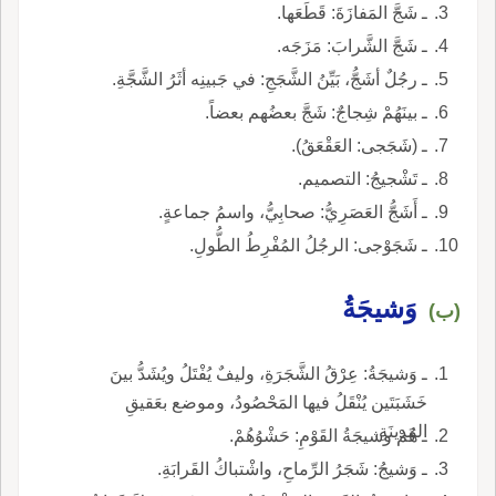
ـ شَجَّ المَفازَةَ: قَطَعَها.
ـ شَجَّ الشَّرابَ: مَزَجَه.
ـ رجُلٌ أشَجُّ، بَيِّنُ الشَّجَجِ: في جَبينِه أثَرُ الشَّجَّةِ.
ـ بينَهُمْ شِجاجٌ: شَجَّ بعضُهم بعضاً.
ـ (شَجَجى: العَقْعَقُ).
ـ تَشْجيجُ: التصميم.
ـ أَشَجُّ العَصَرِيُّ: صحابِيُّ، واسمُ جماعةٍ.
ـ شَجَوْجى: الرجُلُ المُفْرِطُ الطُّولِ.
وَشيجَةُ
(ب)
ـ وَشيجَةُ: عِرْقُ الشَّجَرَةِ، وليفٌ يُفْتَلُ ويُشَدُّ بينَ
خَشَبَتَين يُنْقَلُ فيها المَحْصُودُ، وموضع بعَقيقِ
المَدينَةِ.
ـ هُمْ وشيجَةُ القَوْمِ: حَشْوُهُمْ.
ـ وَشيجُ: شَجَرُ الرِّماحِ، واشْتباكُ القَرابَةِ.