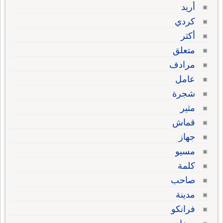
أريد
كردي
أكثر
متعلق
مرادف
عامل
شجرة
مثير
قماش
جهاز
مسيو
كلمة
صاحب
مدينة
فرانكو