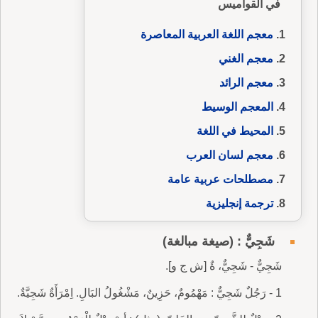
في القواميس
معجم اللغة العربية المعاصرة
معجم الغني
معجم الرائد
المعجم الوسيط
المحيط في اللغة
معجم لسان العرب
مصطلحات عربية عامة
ترجمة إنجليزية
شَجِيٌّ : (صيغة مبالغة)
شَجِيٌّ - شَجِيٌّ، ةٌ [ش ج و].
1 - رَجُلٌ شَجِيٌّ : مَهْمُومٌ، حَزِينٌ، مَشْغُولُ البَالِ. اِمْرَأَةٌ شَجِيَّةٌ.