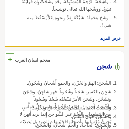
ـ واشِجَةُ: الرَّحِمُ المُشْتَبِكةُ. وقد وشَجَتْ بِكَ قَرابَتُهُ
تَشِجُ. وَوَشَّجَها الله تعالى تَوْشيجاً.
ـ وشَجَ مَحْمِلَهُ: شَبَّكَهُ بِقِدٍّ ونحوِهِ لِئَلاَّ يَسْقُطَ منه
شيءٌ.
عرض المزيد
+
معجم لسان العرب
شجن
(أ)
الشَّجَنُ: الهمّ والحُزْن، والجمع أَشْجانٌ وشُجُونٌ.
شَجِنَ بالكسر، شَجَناً وشُجُوناً، فهو شاجِنٌ، وشَجُنَ
وتشَجَّنَ، وشَجَنَ الأَمرُ يَشْجُنُه شَجْناً وشُجُوناً
وأَشْجَنهُ: أَحزنه؛ وقوله يُوَدِّعُ بالأَمرَاسِ كلَّ عَمَلَّسٍ
وشَجَنتِ الحمامة تشْجُنُ شُجُوناً: ناح وتَحَزَّنتْ.
من المُطعِماتِ اللَّحْمَ غير الشَّواجِن إِنما يريد أَنهن لا
والشَّجَنُ: هَوَى النَّفْس.
يُحْزِنَّ مُرْسِليها وأَصحابَها لخَيْبَتِها م الصيد بل يَصِدْنَه
والشَّجَنُ: الحاجة، والجم أَشْجان، والشَّجَنُ،