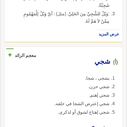
شَجِيَّةٌ.
:وَيْلٌ للشَّجِيِّ مِنَ الخَلِيِّ. (مثل) : أيْ وَيْلٌ لِلْمَهْمُومِ
مِمَّنْ لاَ هَمَّ لَهُ.
عرض المزيد
+
معجم الرائد
شجي
(أ)
يشجى ، شجا.
شجي حزن.
شجي إهتم.
شجي إعترض الشجا في حلقه.
شجي إهتاج لشوق أو لذكرى.