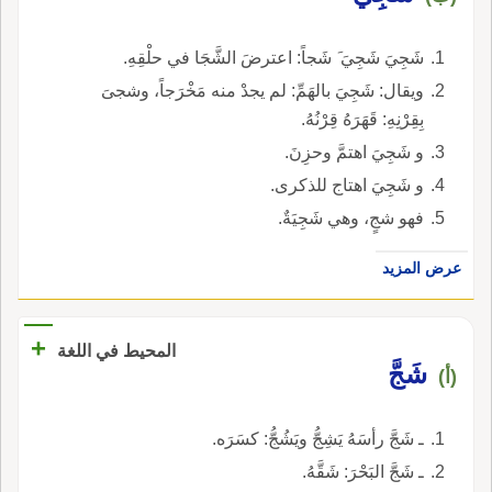
شَجِيَ شَجِيَ َ شَجاً: اعترضَ الشَّجَا في حلْقِهِ.
ويقال: شَجِيَ بالهَمِّ: لم يجدْ منه مَخْرَجاً، وشجىَ
بِقِرْنِهِ: قَهَرَهُ قِرْنُهُ.
و شَجِيَ اهتمَّ وحزِنَ.
و شَجِيَ اهتاج للذكرى.
فهو شجٍ، وهي شَجِيَةٌ.
عرض المزيد
+
المحيط في اللغة
شَجَّ
(أ)
ـ شَجَّ رأسَهُ يَشِجُّ ويَشُجُّ: كسَرَه.
ـ شَجَّ البَحْرَ: شَقَّهُ.