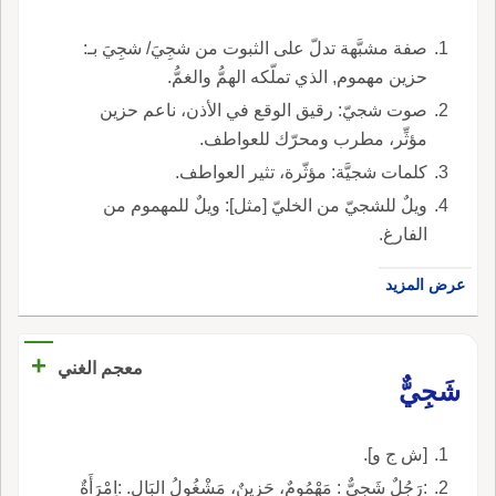
صفة مشبَّهة تدلّ على الثبوت من شجِيَ/ شجِيَ بـ:
حزين مهموم, الذي تملّكه الهمُّ والغمُّ.
صوت شجيّ: رقيق الوقع في الأذن، ناعم حزين
مؤثِّر، مطرب ومحرّك للعواطف.
كلمات شجيَّة: مؤثّرة، تثير العواطف.
ويلٌ للشجيّ من الخليّ [مثل]: ويلٌ للمهموم من
الفارغ.
عرض المزيد
+
معجم الغني
شَجِيٌّ
[ش ج و].
:رَجُلٌ شَجِيٌّ : مَهْمُومٌ، حَزِينٌ، مَشْغُولُ البَالِ. :اِمْرَأَةٌ