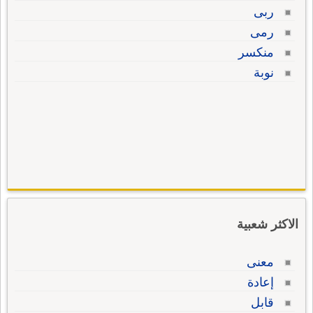
ربى
رمى
منكسر
نوبة
الاكثر شعبية
معنى
إعادة
قابل