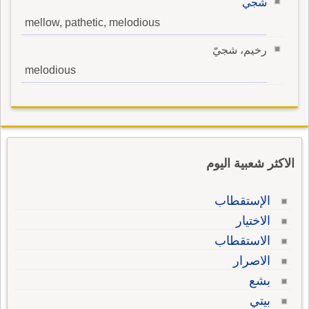
شجي
mellow, pathetic, melodious
رخيم، شجيّ
melodious
الاكثر شعبية اليوم
الإستقطاب
الاختيار
الاستقطاب
الاصرار
بشع
بيتي