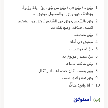
وثِقَ بـ / وثِقَ في / وثِقَ من يَثِق ، ثِقْ ، ثِقَةً ووُثوقًا
ووَثاقةً ، فهو واثِق ، والمفعول موثوق به.
وثِق بالشّخصِ/ وثِق في الشّخص/ وثِق من الشخص
ائتمنه، صدّقه، وضع ثِقتَه به.
وثِق بصديقه.
موثوق في أمانته.
جرَّبتُه فوثِقت به.
مِنْ مصدر موثوق به.
وثق به ثقة عمياء.
وثِق بنفسه: كان عنده اعتماد واتّكال.
وثِق ثقة زائدة بنفسه.
? أنا واثق: متأكِّد.
استوثقَ
(ب)