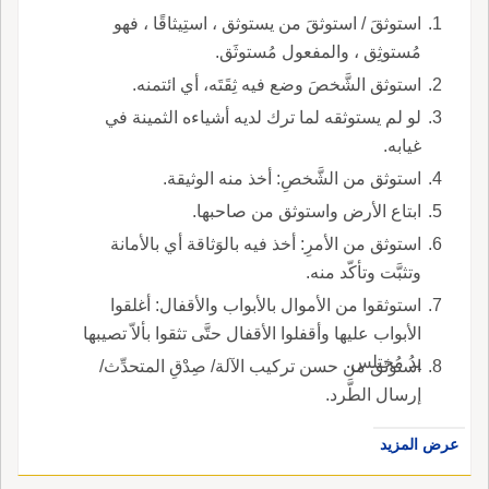
استوثقَ / استوثقَ من يستوثق ، استِيثاقًا ، فهو
مُستوثِق ، والمفعول مُستوثَق.
استوثق الشَّخصَ وضع فيه ثِقَتَه، أي ائتمنه.
لو لم يستوثقه لما ترك لديه أشياءه الثمينة في
غيابه.
استوثق من الشَّخصِ: أخذ منه الوثيقة.
ابتاع الأرض واستوثق من صاحبها.
استوثق من الأمرِ: أخذ فيه بالوَثاقة أي بالأمانة
وتثبَّت وتأكّد منه.
استوثقوا من الأموال بالأبواب والأقفال: أغلقوا
الأبواب عليها وأقفلوا الأقفال حتَّى تثقوا بألاّ تصيبها
يدُ مُختلس.
استوثق من حسن تركيب الآلة/ صِدْقِ المتحدِّث/
إرسال الطَّرد.
عرض المزيد