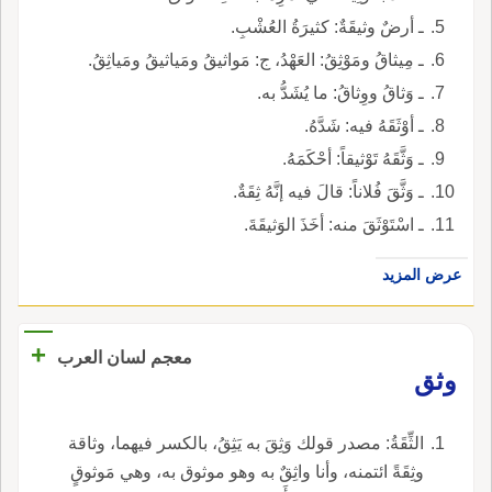
ـ أرضٌ وثيقَةٌ: كثيرَةُ العُشْبِ.
ـ مِيثاقُ ومَوْثِقُ: العَهْدُ، ج: مَواثيقُ ومَياثيقُ ومَياثِقُ.
ـ وَثاقُ ووِثاقُ: ما يُشَدُّ به.
ـ أوْثَقَهُ فيه: شَدَّهُ.
ـ وَثَّقَهُ تَوْثيقاً: أحْكَمَهُ.
ـ وَثَّقَ فُلاناً: قالَ فيه إنَّهُ ثِقَةٌ.
ـ اسْتَوْثَقَ منه: أخَذَ الوَثيقَةَ.
عرض المزيد
+
معجم لسان العرب
وثق
الثِّقَةُ: مصدر قولك وَثِقَ به يَثِقُ، بالكسر فيهما، وثاقة
وثِقَةً ائتمنه، وأنا واثِقٌ به وهو موثوق به، وهي مَوثوقٍ