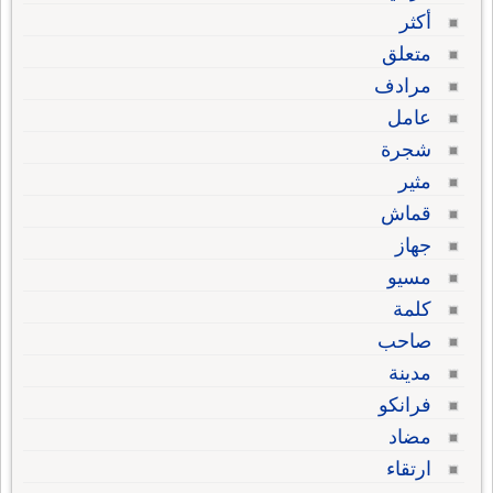
أكثر
متعلق
مرادف
عامل
شجرة
مثير
قماش
جهاز
مسيو
كلمة
صاحب
مدينة
فرانكو
مضاد
ارتقاء