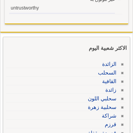
untrustworthy
الاكثر شعبية اليوم
الزائدة
السحلب
القافية
زائدة
سحلبي اللون
سحلبية زهرة
شراكة
قرزم