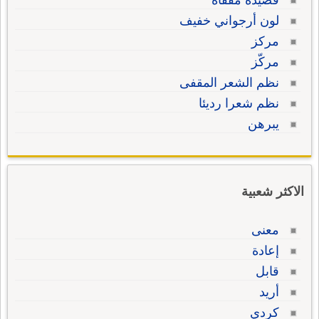
قصيدة مقفاة
لون أرجواني خفيف
مركز
مركّز
نظم الشعر المقفى
نظم شعرا رديئا
يبرهن
الاكثر شعبية
معنى
إعادة
قابل
أريد
كردي