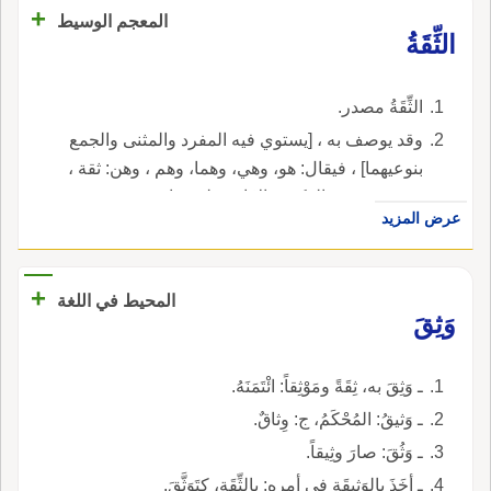
+
المعجم الوسيط
الثِّقَةُ
الثِّقَةُ مصدر.
وقد يوصف به ، [يستوي فيه المفرد والمثنى والجمع
بنوعيهما] ، فيقال: هو، وهي، وهما، وهم ، وهن: ثقة ،
وقد يجمع في الذكور والإناث على ثِقاتٍ.
عرض المزيد
+
المحيط في اللغة
وَثِقَ
ـ وَثِقَ به، ثِقَةً ومَوْثِقاً: ائْتَمَنَهُ.
ـ وَثيقُ: المُحْكَمُ، ج: وِثاقٌ.
ـ وَثُقَ: صارَ وثِيقاً.
ـ أخَذَ بالوَثِيقَة في أمرِه: بالثِّقَةِ، كتَوَثَّقَ.