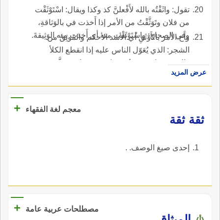
تقول: واثَقْتُه بالله لأَفْعلنَّ كذ وكذا ويقال: اسْتَوْثَقْت
من فلان وتَوَثَّقْتُ من الأمر إذا أَخذت في بالوَثاقةِ،
وفي الصحاح: واسْتَوْثَقْت منه أي أَخذت منه الوَثِيقةَ.
وأَخ الأمر بالأَوْثَقِ أي الأشد الأحكم والمُوثِقُ من
الشجر: الذي يُعَوّل الناس عليه إذا انقطع الكلأ
والشجر وناقة وثِيقةٌ وجمل وَثيقٌ وناقة مُوَثَّقة
عرض المزيد
الخلق: مُحْكمة.
+
معجم لغة الفقهاء
‏ثقة ثقة‏
‏إحدى صيغ الوصف. ‏.
+
مصطلحات عربية عامة
الميثاق