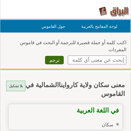
لوحة المفاتيح بالعربية
حول القاموس
اكتب كلمة أو جملة قصيرة للترجمة أو البحث في قاموس
المفردات
معنى سكان ولاية كاروايناالشمالية في
بلا تشكيل
القاموس
في اللغة العربية
سكان