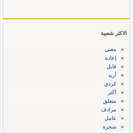
الاكثر شعبية
معنى
إعادة
قابل
أريد
كردي
أكثر
متعلق
مرادف
عامل
شجرة