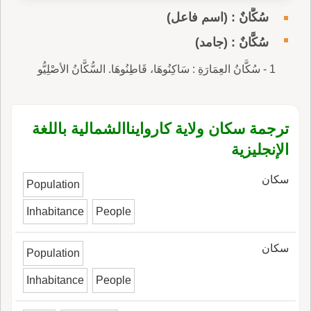
سُكَّانٌ : (اسم فاعل)
سُكَّانٌ : (جامد)
1 - سُكَّانُ العِمَارَةِ : سَاكِنُوهَا، قَاطِنُوهَا. السُّكَّانُ الأصْلِيُّو
ترجمة سكان ولاية كاروايناالشمالية باللغة
الإنجليزية
سكان
Population
Inhabitance
People
سكان
Population
Inhabitance
People