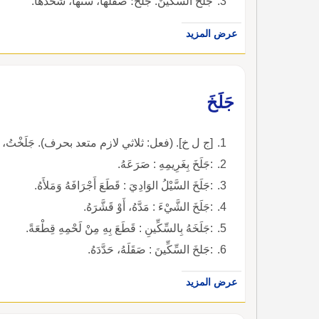
جلَّخ السِّكِّينَ: جلَخ؛ صقلها، سنَّها، شحذها.
عرض المزيد
جَلَخَ
[ج ل خ]. (فعل: ثلاثي لازم متعد بحرف). جَلَخْتُ، أَجْلَ
:جَلَخَ بِغَرِيمِهِ : صَرَعَهُ.
:جَلَخَ السَّيْلُ الوَادِيَ : قَطَعَ أَجْرَافَهُ وَمَلأَهُ.
:جَلَخَ الشَّيْءَ : مَدَّهُ، أَوْ قَشَّرَهُ.
:جَلَخَهُ بِالسِّكِّينِ : قَطَعَ بِهِ مِنْ لَحْمِهِ قِطْعَةً.
:جَلخَ السِّكِّينَ : صَقَلَهُ، حَدَّدَهُ.
عرض المزيد