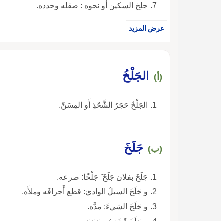
جلخ السكين أو نحوه : صقله وحدده.
عرض المزيد
الجَلْخُ
(أ)
الجَلْخُ حَجَرُ الشَّحْذِ أَو المِسَنِّ.
جَلَخَ
(ب)
جَلَخَ بفلان جَلَخَ َ جَلْخًا: صرعه.
و جَلَخَ السيلُ الواديَ: قطع أَجرافَه وملأَه.
و جَلَخَ الشيءَ: مدَّه.