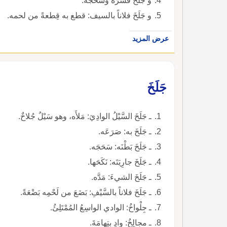
و جَلَخَ قَشَرَهُ وسَحَجَه.
و جَلَخَ فلاناً بالسيف: قطع به قِطعةً من لحمه.
عرض المزيد
جَلَخَ
ـ جَلَخَ السَّيْلُ الوادِيَ: مَلأَه، وهو سَيْلٌ جُلاخٌ.
ـ جَلَخَ به: صَرَعَه.
ـ جَلَخَ بَطْنَه: سَحَجَه.
ـ جَلَخَ جارِيَتَه: نَكَحَها.
ـ جَلَخَ الشيءَ: مَدَّه.
ـ جَلَخَ فلاناً بالسَّيْفِ: بَضَعَ من لَحْمِه بَضْعَةً.
ـ جِلْواخُ: الوادي الواسِعُ المُمْتَلِئُ.
ـ مجالِخُ: وادٍ بِتِهامَةَ.