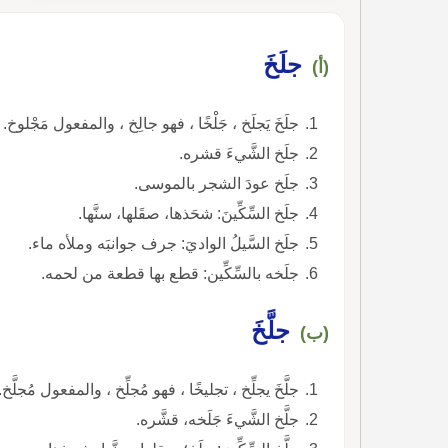
جلَخَ
(أ)
جلَخَ يَجلَخ ، جَلْخًا ، فهو جالِخ ، والمفعول مَجْلوخ.
جلَخ الشَّيءَ قشره.
جلَخ عودَ الشجر بالموسى.
جلَخ السِّكِّينَ: شحَذها، صقَلها، سنَّها.
جلَخ السَّيلُ الواديَ: جرف جوانبَه وملأه ماء.
جلَخه بالسِّكِّين: قطع بها قطعة من لحمه.
جلَّخَ
(ب)
جلَّخَ يجلِّخ ، تجليخًا ، فهو مُجلِّخ ، والمفعول مُجلَّخ.
جلَّخ الشَّيءَ جَلَخه، قشَّره.