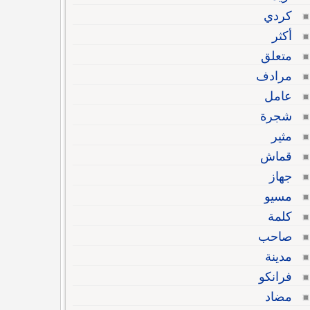
كردي
أكثر
متعلق
مرادف
عامل
شجرة
مثير
قماش
جهاز
مسيو
كلمة
صاحب
مدينة
فرانكو
مضاد