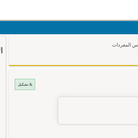
وس المفردات
ا
بلا تشكيل