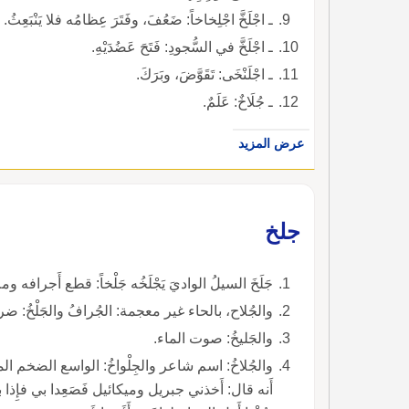
ـ اجْلَخَّ اجْلِخاخاً: ضَعُفَ، وفَتَرَ عِظامُه فلا يَنْبَعِثُ.
ـ اجْلَخَّ في السُّجودِ: فَتَحَ عَضُدَيْهِ.
ـ اجْلَنْخَى: تَقَوَّضَ، وبَرَكَ.
ـ جُلَاخٌ: عَلَمٌ.
عرض المزيد
جلخ
جَلَخَ السيلُ الواديَ يَجْلَخُه جَلْخاً: قطع أَجرافه 
والجُلاح، بالحاء غير معجمة: الجُرافُ والجَلْخُ: ضرب
والجَليخُ: صوت الماء.
والجُلاخُ: اسم شاعر والجِلْواخُ: الواسع الضخم 
أَنه قال: أَخذني جبريل وميكائيل فَصَعِدا بي فإِذا