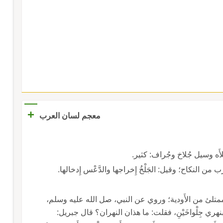
+
معجم لسان العرب
وملأَه وسيل جُلاخ وجُراف: كثير.
 من النكاح؛ وقيل: الجَلْخُ إِخراجها والدَّعْس إِدخالها.
الممتلئ من الأَودية؛ وروي عن النبي، صل الله عليه وسلم،
 بنهري جِلْواخَيْنِ، فقلت: ما هذان النهران؟ قال جبريل: