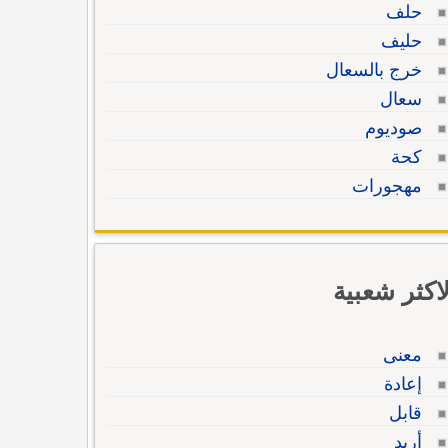
حلف
حليف
خرج بالسعال
سعال
صوديوم
كحة
مهجورات
لاكثر شعبية
معنى
إعادة
قابل
أريد