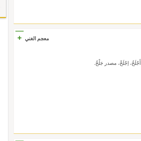
+
معجم الغني
خُ، اِجْلَخْ، مصدر جَلْخٌ.