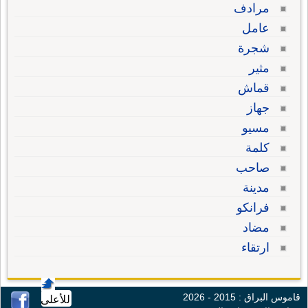
مرادف
عامل
شجرة
مثير
قماش
جهاز
مسيو
كلمة
صاحب
مدينة
فرانكو
مضاد
ارتقاء
قاموس البراق : 2015 - 2026
للأعلى