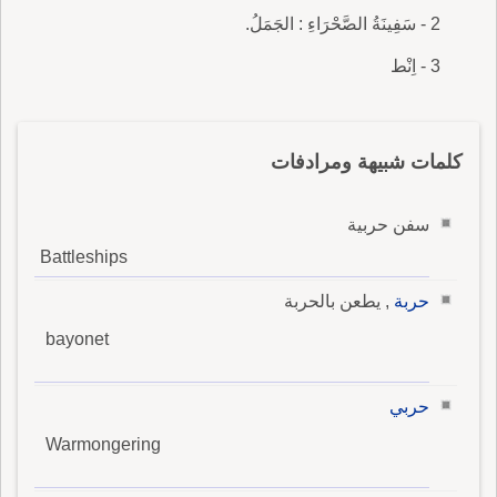
2 - سَفِينَةُ الصَّحْرَاءِ : الجَمَلُ.
3 - اِنْط
كلمات شبيهة ومرادفات
سفن حربية
Battleships
حربة
, يطعن بالحربة
bayonet
حربي
Warmongering