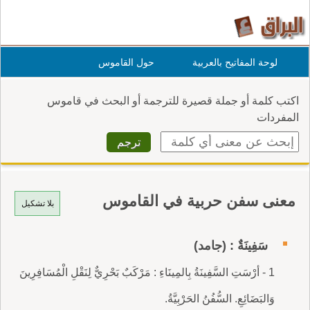
لوحة المفاتيح بالعربية
حول القاموس
اكتب كلمة أو جملة قصيرة للترجمة أو البحث في قاموس
المفردات
معنى سفن حربية في القاموس
بلا تشكيل
سَفِينَةٌ : (جامد)
1 - أرْسَتِ السَّفِينَةُ بِالمِينَاءِ : مَرْكَبٌ بَحْرِيٌّ لِنَقْلِ الْمُسَافِرِينَ
وَالبَضَائِعِ. السُّفُنُ الحَرْبِيَّةُ.