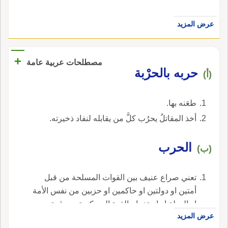
عرض المزيد
+
مصطلحات عربية عامة
حربه بالحرْبة
(أ)
طعَنه بها.
أخذ المقاتلُ يحرُب كلَّ من يقابله لنفاد ذخيرته.
الحرب
(ب)
تعني صراع عنيف بين القوات المسلحة من قبل
أمتين او دولتين او حاكمين او حزبين من نفس الأمة
او الدولة او استخدام القوة العسكرية ضد قوة
عرض المزيد
أجنبية او حزب معاد في نفس الدولة.