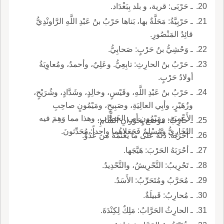
ـ حَرْبَى: قرية، و بلد بِبَغْدَاد.
ـ حَرْبِيَّةُ: مَحَلَّةٌ بها، بَناها حَرْبُ بنُ عَبْدِ اللَّهِ الرَّاونْدِيُّ
قائِدُ المَنْصُورِ.
ـ وَحْشِيُّ بنُ حَرْبٍ: صَحابِيُّ.
ـ حَرْبُ بنُ الحارِثِ: تابِعِيُّ. وعَلِيٌ، وأحمدُ، ومُعاوِيَةُ
أولادُ حَرْبٍ.
ـ حَرْبُ بنُ عَبْدِ اللَّهِ، وقَيْسٍ، وخالِدٍ، وشَدَّادٍ، وشُرَيْحٍ،
وزُهَيْرٍ، وأبِي العالِيَةِ، وصَبِيحٍ، ومَيْمُونٍ صاحِبِ
الأَعْمِيَةِ، ومَيْمُونٍ أبي الخَطَّابِ، وهذا مما وَهِمَ فيه
ـ حارِبٌ: موضع بِحَوْرانِ الشَّامِ.
البُخَارِيُّ ومُسْلِمٌ فَجَعَلاهُما واحِداً: مُحَدِّثونَ.
ـ أحْرَبَهُ: دَلَّهُ على ما يَغْنَمُهُ من عَدُوٍّ.
ـ أحْرَبَهُ الحَرْبَ: هَيَّجَها.
ـ تَحْرِيبُ: التَّحْرِيشُ، والتَّحْدِيدُ.
ـ مُحَرَّبُ ومُتَحَرِّبُ: الأَسَدُ.
ـ مُحارِبُ: قَبيلَةٌ.
ـ الحارِثُ الحَرَّابُ: مَلِكٌ لِكِنْدَةَ.