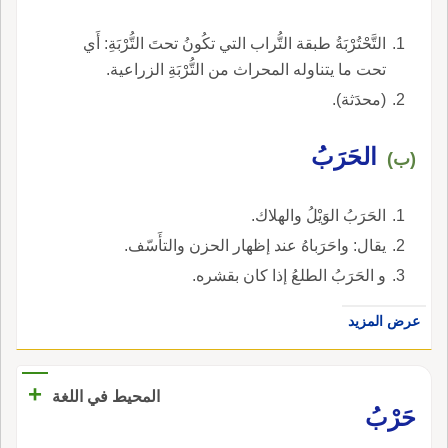
التَّحْتُرْبَةُ طبقة التُّراب التي تكُونُ تحتَ التُّرْبَةِ: أَي
تحت ما يتناوله المحراث من التُّرْبَةِ الزراعية.
(محدَثة).
الحَرَبُ
(ب)
الحَرَبُ الوَيْلُ والهلاك.
يقال: واحَرَباهُ عند إظهار الحزن والتأَسّف.
و الحَرَبُ الطلعُ إذا كان بقشره.
عرض المزيد
+
المحيط في اللغة
حَرْبُ