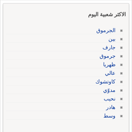
الاكثر شعبية اليوم
الجرموق
بين
جارف
جرموق
ظهريا
عالي
كاوتشوك
مدوّي
نحيب
هادر
وسط