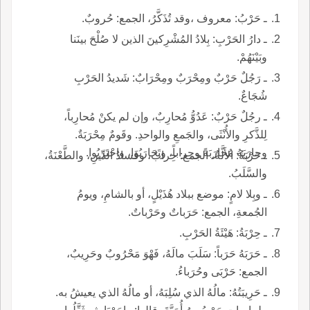
ـ حَرْبُ: معروف ،وقد تُذَكَّرُ، الجمع: حُروبٌ.
ـ دارُ الحَرْبِ: بِلادُ المُشْرِكينَ الذين لا صُلْحَ بينَنا
وبَيْنَهُمْ.
ـ رَجُلٌ حَرْبٌ ومِحْرَبٌ ومِحْرَابٌ: شَديدُ الحَرْبِ
شُجَاعٌ.
ـ رجُلٌ حَرْبٌ: عَدُوُّ مُحارِبٌ، وإن لم يكنْ مُحارِباً،
لِلذَّكرِ والأُنْثَى، والجَمعِ والواحدِ. وقَومٌ مِحْرَبَةٌ.
وحارَبَهُ مُحارَبَةً وحِراباً، وتَحَارَبُوا، واحْتَرَبُوا.
ـ حَرْبَةُ: الأَلَّةُ، الجمع: حِرابٌ، وفَسادُ الدِّينِ، والطَّعْنَةُ،
والسَّلَبُ.
ـ وبِلا لامٍ: موضع ببلاد هُذَيْلٍ، أو بالشامِ، ويومُ
الجُمعةِ، الجمع: حَرَباتٌ وحَرْباتٌ.
ـ حِرْبَةُ: هَيْئَةُ الحَرْبِ.
ـ حَرَبَهُ حَرَباً: سَلَبَ مالَهُ، فَهْوَ مَحْرُوبٌ وحَرِيبٌ،
الجمع: حَرْبَى وحُرَباءُ.
ـ حَرِيبَتُهُ: مالُهُ الذي سُلِبَهُ، أو مالُهُ الذي يعيشُ به.