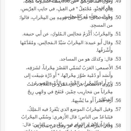
وقول الشاعر في <ص:306 صفة أَسد وَما مُغِبٌّ،
مِحْرابٍ.
بِثِنْيِ الحِنْوِ، مُجْتَعِلٌ * في الغِيلِ، في جانِبِ العِرِّيسِ،
محْراب جعَلَه له كالمجلِسِ.
وقوله تعالى: فخرَجَ على قومِهِ مِن المِحْرابِ، قالوا:
من المسجِدِ.
والمِحْرابُ: أَكْرَمُ مَجالِس الـمُلوكِ، عن أَبي حنيفة.
وقال أَبو عبيدة: المِحْرابُ سَيِّدُ الـمَجالِس، ومُقَدَّمُها
وأَشْرَفُها.
قال: وكذلك هو من المساجد.
الأَصمعي: العَرَبُ تُسَمِّي القَصْرَ مِحْراباً، لشَرَفِه،
وأَنشد أَو دُمْية صُوِّرَ مِحْرابُها، * أَو دُرَّة شِيفَت إِلى
تاجِ أَراد بالمِحْرابِ القَصْر، وبالدُّمْيةِ الصورةَ.
وروى الأَصمعي عن أَبي عَمْرو بن العَلاءِ: دخلتُ
مِحْراباً من مَحارِيب حِمْيرَ، فَنَفَحَ في وجْهِي رِيحُ
المِسْكِ.
أَراد قَصْراً أَو ما يُشْبِههُ.
وقيل المِحْرابُ الموضع الذي يَنْفَرِدُ فيه الـمَلِكُ،
فيَتَباعَدُ من الناسِ؛ قال الأَزهري: وسُمِّي المِحْرابُ
مِحْراباً، لانْفِراد الإِمام فيه، وبُعْدِه من الناس؛ قال:
وقال الفرَّاءُ في قوله عز وجل من مَحاريبَ