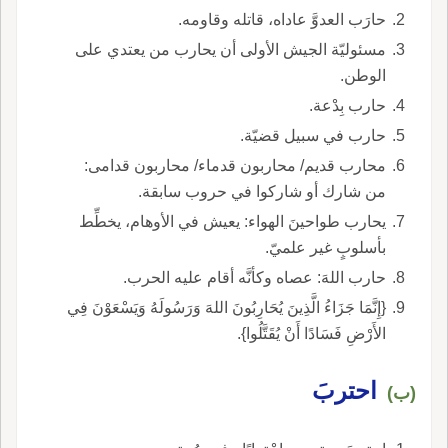
حارَب العدوَّ عاداه، قاتله وقاومه.
مسئوليّة الجيش الأولى أن يحارب من يعتدي على
الوطن.
حارب بِدْعة.
حارب في سبيل قضيّة.
محارب قديم/ محاربون قدماء/ محاربون قدامى:
من شارك أو شاركوا في حروب سابقة.
يحارب طواحينَ الهواء: يعيش في الأوهام، يخطِّط
بأسلوبٍ غير علميّ.
حارب اللهَ: عصاه وكأنَّه أقام عليه الحرب.
{إِنَّمَا جَزَاءُ الَّذِينَ يُحَارِبُونَ اللهَ وَرَسُولَهُ وَيَسْعَوْنَ فِي
الأَرْضِ فَسَادًا أَنْ يُقَتَّلُوا}.
احتربَ
(ب)