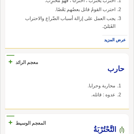
احتربَ يحترب ، احْترابًا ، فهو مُحترِب.
احترب القومُ قاتل بعضُهم بَعْضًا.
يجب العمل على إزالة أسباب الصِّراع والاحتراب
القَبَليّ.
عرض المزيد
+
معجم الرائد
حارب
محاربة وحرابا.
عدوه : قاتله.
+
المعجم الوسيط
التَّحْتُرْبَةُ
(أ)