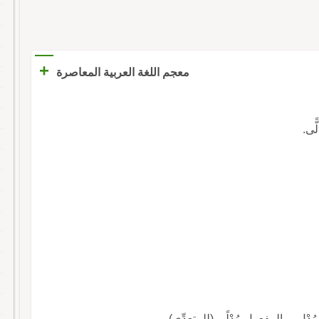
+
معجم اللغة العربية المعاصرة
ًّى.
 مُدْلٍ ، والمفعول مُدْلًى (للمتعدِّي).