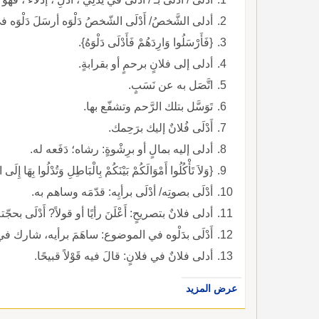
أدلى الشَّخصُ/ أَدْلَى الشّخصُ دَلْوَه أرسَلَ دَلْوَه في
{فَأَرْسَلُوا وَارِدَهُمْ فَأَدْلَى دَلْوَهُ}.
أدلى إلى فلانٍ برحمٍ أو بقرابةٍ.
اتَّصَل به عن نَسَبٍ.
تَوَسَّل بتلك الرَّحم وتشفّع بها.
أَدْلَى فُلانٌ إليك برَحِمك.
أدلى إليه بمالٍ أو برِشْوةٍ: رشاه؛ دَفَعه له.
{وَلاَ تَأْكُلُوا أَمْوَالَكُمْ بَيْنَكُمْ بِالْبَاطِلِ وَتُدْلُوا 
أدْلَى بصوتِه/ أدْلَى برأيِه: قدّمَه وساهم به.
أدلى فلانٌ بتصريحٍ: أَعْلَنَ رأيًا أو قولاً? أَدْلَى بحجّت
أَدْلَى بدَلْوه في الموضوع: ساهَمَ برأيه، شارك في
أدلى فلانٌ في فلانٍ: قالَ فيه قَوْلاً قبيحًا.
عرض المزيد