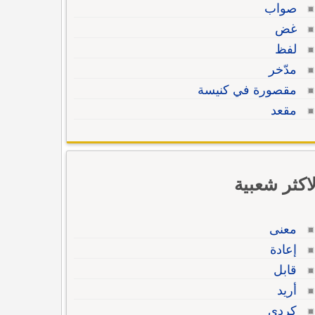
صواب
غض
لفظ
مدّخر
مقصورة في كنيسة
مقعد
لاكثر شعبية
معنى
إعادة
قابل
أريد
كردي