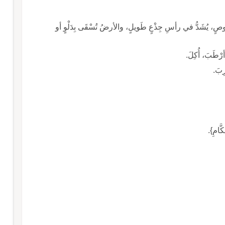
ن خُوصٍ، يُشَدُّ في رأسِ جِذْعٍ طَويلٍ، والأرضُ تُسْقَى بِدَلْوٍ أو
أرْطَبَ، أُكِلَ.
رِبَ.
َّامِ}.