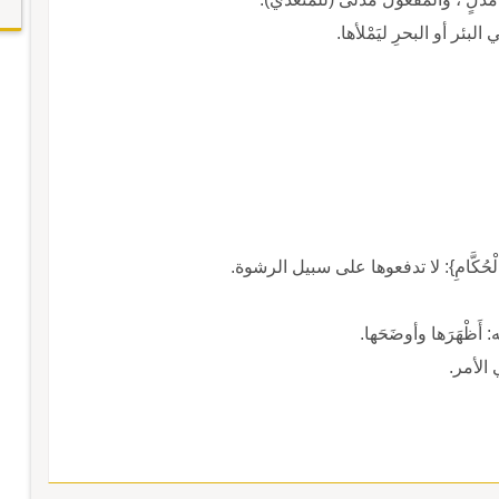
 البئر أو البحرِ ليَمْلأها.
بِهَا إِلَى الْحُكَّامِ}: لا تدفعوها على سبيل الرشوة.
ه: أَظْهَرَها وأوضَحَها.
 الأمر.