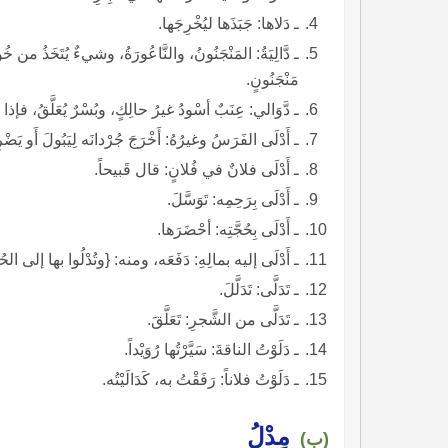
ـ دَلاها: جَبَذَها ليُخْرِجَها.
ـ دَّالِيَةُ: المَنْجَنُونُ، والنَّاعُورَةُ، وشيءٌ يُتَخَذُ م
مَنْجَنُونٍ.
ـ دَّوَالي: عِنَبٌ أسْودُ غيرُ حالِكٍ، وبُسْرٌ يُعَلَّقُ، فإذا 
ـ أَدْلَى الفَرَسُ وغيرُهُ: أَخْرَجَ جُرْدانَه لِيَبُولَ أَو يَضْ
ـ أَدْلَى فلانٌ في فُلانٍ: قال قَبيحاً.
ـ أَدْلَى بِرَحِمِه: تَوَسَّلَ.
ـ أَدْلَى بِحُجَّتِه: أحْضَرَها.
ـ أَدْلَى إليه بمالِهِ: دَفَعَه، ومنه: {وتُدْلُوا بها إلى الحُك
ـ تَدَلَّى: تَدَلَّلَ.
ـ تَدَلَّى من الشَّجرِ: تَعَلَّقَ.
ـ دَلَوْتُ الناقةَ: سَيَّرْتُها رُوَيْداً.
ـ دَلَوْتُ فلاناً: رَفَقْتُ به، كَدَالَيْتُه.
مِدْلُ
(ب)