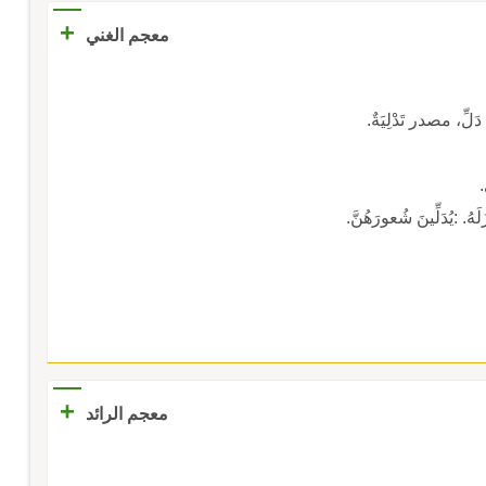
+
معجم الغني
ِّ، مصدر تَدْلِيَةٌ.
.
لَهُ. :يُدَلِّينَ شُعورَهُنَّ.
+
معجم الرائد