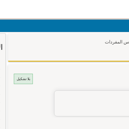
وس المفردات
ا
بلا تشكيل