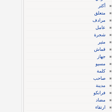
أكثر
متعلق
مرادف
عامل
شجرة
مثير
قماش
جهاز
مسيو
كلمة
صاحب
مدينة
فرانكو
مضاد
ارتقاء