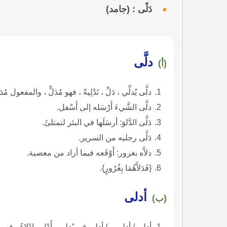
دَلًى : (جامد)
دلَّى
(أ)
دلَّى يُدلِّي ، دَلِّ ، تَدْلِيةً ، فهو مُدَلٍّ ، والمفعول مُدَل
دلَّى الشَّيءَ أَرْسَله إلى أَسْفل.
دَلَّى الدَّلوَ: أرسَلَها في البئر لتمتلئَ.
دَلَّى رجليه من السرير.
دلاَّه بغرور: أَوْقَعه فيما أراد من معصية.
{فَدَلاَّهُمَا بِغُرُورٍ}.
أدلى
(ب)
أدلى / أدلى بـ / أدلى في يُدلِي ، أَدْلِ ، إدْلاءً ، فهو