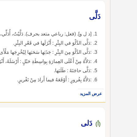
دَلَّى
[د ل و]. (فعل: رباعي متعد بحرف). دَلَّيْتُ، أُدَلِّي، دَل
:دَلَّى الدَّلْوَ في البِئْرِ : أَنْزَلَها في قَعْرِ البِئْرِ.
:دَلَّى الدَّلْوَ مِنَ البِئْرِ : جَذَبَها سَحَبَها لِيُخْرِجَها مَلْأَى
:دَلاَّهُ مِنْ أَعْلَى العِمارَةِ بِواسِطَةِ حَبْلٍ : أَرْسَلَهُ، أَنْزَ
:دَلَّى حاجَتَهُ : طَلَبَها.
:دَلاَّهُ بِغُرورٍ : أَوْقَعَهُ فيما أَرادَ مِنْ تَغْريرٍ.
عرض المزيد
دَلى
(أ)