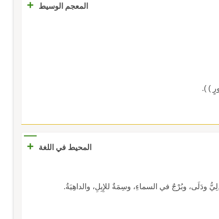
+
المعجم الوسيط
+
المحيط في اللغة
ِلِيُّ ودَلَى، وبُرْجٌ في السماءِ، وسِمَةٌ للإِبِلِ، والداهِيَةُ.