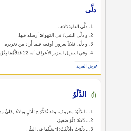
دلَّى
دلَّى الدلوَ: دَلاها.
و دلَّى الشيءَ في المَهواة: أرسله فيها.
و دلَّى فلاناً بغرور: أوقعه فيما أَراد من تغريره.
وفي التنزيل العزيز:الأعراف آية 22 فَدَلاَّهُمَا بِغُرُورٍ ) ).
عرض المزيد
الدَّلْوُ
(أ)
ـ الدَّلْوُ: معروف، وقد تُذَكَّرُ,ج: أدْلٍ ودِلاءٌ ودُلِيُّ ود
ـ دَّلاةُ: دَلْوٌ صَغيرٌ.
ـ دَلَوْتُ وأدْلَيْتُ: أرْسَلْتُها في البِئْرِ.