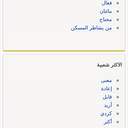
فعال
مائتان
محتاج
من يشاطر المسكن
الاكثر شعبية
معنى
إعادة
قابل
أريد
كردي
أكثر