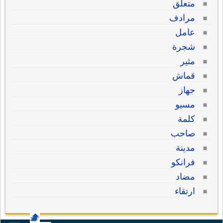
متعلق
مرادف
عامل
شجرة
مثير
قماش
جهاز
مسيو
كلمة
صاحب
مدينة
فرانكو
مضاد
ارتقاء