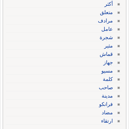
أكثر
متعلق
مرادف
عامل
شجرة
مثير
قماش
جهاز
مسيو
كلمة
صاحب
مدينة
فرانكو
مضاد
ارتقاء