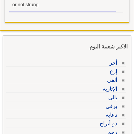
or not strung
الاكثر شعبية اليوم
أجر
إرع
ألغى
الإثارية
بالى
برقي
دعابة
ذو أبراج
رحم