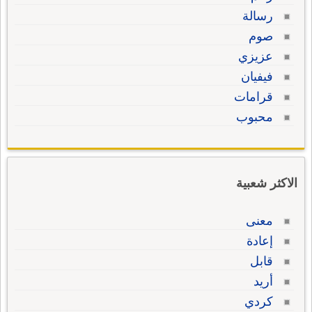
رسالة
صوم
عزيزي
فيفيان
قرامات
محبوب
الاكثر شعبية
معنى
إعادة
قابل
أريد
كردي