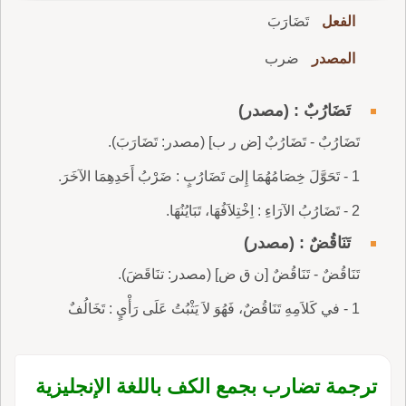
الفعل
تَضَارَبَ
المصدر
ضرب
تَضَارُبٌ : (مصدر)
تَضَارُبٌ - تَضَارُبٌ [ض ر ب] (مصدر: تَضَارَبَ).
1 - تَحَوَّلَ خِصَامُهُمَا إِلىَ تَضَارُبٍ : ضَرْبُ أَحَدِهِمَا الآخَرَ.
2 - تَضَارُبُ الآرَاءِ : اِخْتِلاَفُهَا، تَبَايُنُهَا.
تَنَاقُضٌ : (مصدر)
تَنَاقُضٌ - تَنَاقُضٌ [ن ق ض] (مصدر: تنَاقَضَ).
1 - في كَلاَمِهِ تَنَاقُضٌ، فَهُوَ لاَ يَثْبُتُ عَلَى رَأْيٍ : تَخَالُفٌ
ترجمة تضارب بجمع الكف باللغة الإنجليزية