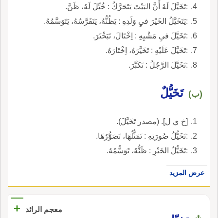
:تَخَيَّلَ لَهُ أَنَّ البَيْتَ يَتَحَرَّكُ : خُيِّلَ لَهُ، ظَنَّ.
:يَتَخَيَّلُ الخَيْرَ فيِ وَلَدِهِ : يَظُنُّهُ، يَتَفَرَّسُهُ، يَتَوَسَّمُهُ.
:تَخَيَّلَ فيِ مَشْيِهِ : اِخْتَالَ، تَبَخْتَرَ.
:تَخَيَّلَ عَلَيْهِ : تَخَيَّرَهُ، اِخْتَارَهُ.
:تَخَيَّلَ الرَّجُلُ : تَكَبَّرَ.
تَخَيُّلٌ
(ب)
[خ ي ل]. (مصدر تَخَيَّلَ).
:تَخَيُّلُ صُورَتِهِ : تَمَثُّلُهَا، تَصَوُّرُهَا.
:تَخَيُّلُ الخَيْرِ : ظَنُّهُ، تَوَسُّمُهُ.
عرض المزيد
+
معجم الرائد