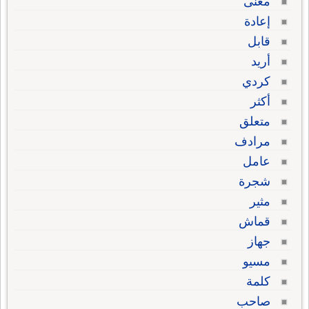
معنى
إعادة
قابل
أريد
كردي
أكثر
متعلق
مرادف
عامل
شجرة
مثير
قماش
جهاز
مسيو
كلمة
صاحب