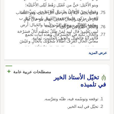
وبنو الأَخْيَل: حَيٌّ من عُقَيْل رَهْط لَيْلى الأَخْيَليَّة؛
وقولها نحن الأَخايلُ ما يَزال غُلامُنا حتى يَدِبَّ على
وخالَ يَخِيلُ خَيْلاً إِذا دام عل أَكل الخِيل، وهو السَّذَاب
العَصا، مذكور فإِنما جَمَعت القَبِيل باسم الأَخْيَل ب
قال ابن بري: والخالُ الخائِلُ، يقال هو خالُ مالٍ
معاوية العُقَيْلي، ويقال البَيْت لأَبيها والخَيال: أَرض
وخائل مال أَي حَسَ القيام عليه.
والخالُ: ظَلْع في الرِّجْل.
لبني تَغْلِب؛ قال لبيد لِمَنْ طَلَلٌ تَضَمَّنه أُثالُ فسَرْحَة
والخال: نُكْتَة في الجَسَد قال وهذه أَبيات تجمع
فالمَرانَةُ فالخَيالُ والخِيلُ: الحِلْتِيت، يَمانِية.
معاني الخال أَتَعْرِف أَطْلالاً شَجَوْنَك بالخالِ وعَيْشَ
زمانٍ كان في العُصُر الخالي الخالُ الأَوَّل: مكان،
عرض المزيد
والثاني: الماضي لَيالِيَ، رَيْعانُ الشَّبابِ مُسَلَّط عليّ
بعِصْيان الإِمارةِ والخا الخال: اللِّوَاء وإِذْ أَنا خِدْنٌ
للغَوِيّ أَخِي الصِّبا وللغَزِل المِرِّيحِ ذي اللَّهْوِ والخا
+
مصطلحات عربية عامة
الخال: الخُيَلاء وللخَوْد تَصْطاد الرِّجالَ بفاحِمٍ وخَدٍّ
تخيّل الأستاذ الخير
(أ)
أَسِيل كالَوذِيلة ذي الخا الخال: الشَّامَة إِذا رَئِمَتْ رَبْعاً
في تلميذه
رَئِمْتُ رِباعَها كما رَئِم المَيْثاءَ ذو الرَّثْيَة الخال
الخالي: العَزَب ويَقْتادُني منها رَخِيم دَلالِها كما اقْتاد
توقعه وتوسّمه فيه، ظنّه وتفرَّسه.
مُهْراً حين يأْلفه الخال الخالي: من الخلاء زَمانَ
تخيَّل في ابنه الخير.
أُفَدَّى من مِراحٍ إِلى الصِّب بعَمِّيَ، من فَرْط الصَّبابة،
والخَا الخال: أَخو الأُم وقد عَلِمَتْ أَنِّي، وإِنْ مِلْتُ