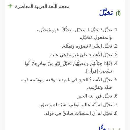
+
معجم اللغة العربية المعاصرة
تخيَّلَ
(أ)
تخيَّلَ / تخيَّلَ لـ يتخيّل ، تخيُّلاً ، فهو مُتخيِّل ،
والمفعول مُتخيَّل.
تخيَّل الشَّيءَ تصوّره وتمثَّله.
تخيّل الأشياء على غير ما هي عليه.
{فَإِذَا حِبَالُهُمْ وَعِصِيُّهُمْ تَخَيَّلُ إِلَيْهِ مِنْ سِحْرِهِمْ أَنَّهَا
تَسْعَى} [قرآن].
تخيَّل الأستاذُ الخيرَ في تلميذه: توقعه وتوسّمه فيه،
ظنّه وتفرَّسه.
تخيَّل في ابنه الخير.
تخيَّل له أنَّه عالم: توهَّم، تشبّه له وتصوَّر.
تخيَّل له أن المتحدِّث صادقٌ في قوله.
تخيُّل