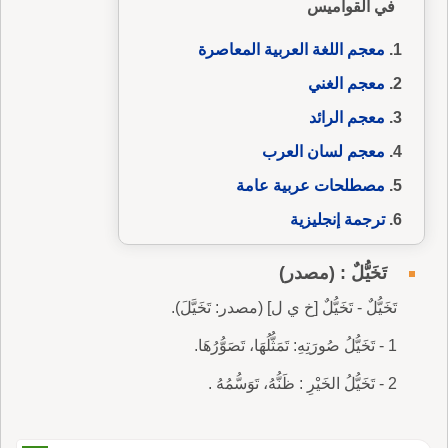
في القواميس
معجم اللغة العربية المعاصرة
معجم الغني
معجم الرائد
معجم لسان العرب
مصطلحات عربية عامة
ترجمة إنجليزية
تَخَيُّلٌ : (مصدر)
تَخَيُّلٌ - تَخَيُّلٌ [خ ي ل] (مصدر: تَخَيَّلَ).
1 - تَخَيُّلُ صُورَتِهِ: تَمَثُّلُهَا، تَصَوُّرُهَا.
2 - تَخَيُّلُ الخَيْرِ : ظَنُّهُ، تَوَسُّمُهُ .