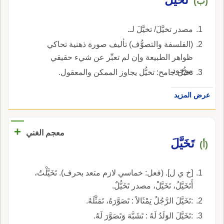
(ب)
مصدر تخيَّلَ/ تخيَّلَ لـ.
(الفلسفة والتصوُّف) تأليف صورة ذهنية تحاكي
ظواهر الطبيعة وإن لم تعبِّر عن شيء حقيقي
موجود.
تخيُّل جامح: تخيُّل يجاوز الممكن والمعقول.
عرض المزيد
+
معجم الغني
تَخَيَّلَ
(أ)
[خ ي ل]. (فعل: خماسي لازم متعد بحرف). تَخَيَّلْتُ،
أَتَخَيَّلُ، تَخَيَّلْ، مصدر تَخَيُّلٌ.
:تَخَيَّلَ الرَّجُلُ تِمْثَالاً : تَصَوَّرَهُ، تَمَثَّلَهُ.
:تَخَيَّلَ الوَلَدُ لَهُ : تَشَبَّهَ وَتَصَوَّرَ لَهُ.