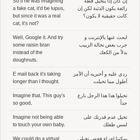
إن كان إذاً يتخيل قطة
So if he was imagining
زائفة يكون الذئبة لكن إن
a fake cat, it'd be lupus,
كانت حقيقية لا يكون؟
but since it was a real
cat, it's not?
ابحث عنها بالإنترنت و
Well, Google it. And try
جرب بعض نخالة الزبيب
some raisin bran
بدلاً من الكعك
instead of the
doughnuts.
ردي عليه و أخبريه أن الأمر
E mail back it's taking
أطول مما تخيلت
longer than I thought.
تخيلوا هذا هذا الرجل بارع
Imagine that. This guy's
جداً
so good,
تخيل عدم قدرتك على
Imagine not being able
لمس طفلك
to touch your own baby.
يمكننا إجراء فحص تخيلي
We could do a virtual