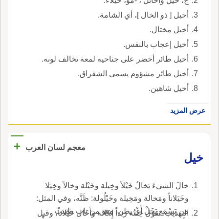
ج، خيل وأخائل ، -مؤ، خيلاء.
أخيل [ ذو الخال ]، أي الشامة.
أخيل مختال.
أخيل إعجاب بالنفس.
أخيل طائر أخضر على جناحيه لمعة تخالف لونه.
أخيل طائر مشؤوم يسمى الشقراق.
أخيل شاهين.
عرض المزيد
+
معجم لسان العرب
خيل
خالَ الشيءَ يَخالُ خَيْلاً وخِيلة وخَيْلة وخالاً وخِيَلا
وخَيَلاناً ومَخالة ومَخِيلة وخَيْلُولة: ظَنَّه، وفي المثل:
من يَسْمَع يَخَلْ أَي يظن، وهو من باب ظننت
التهذيب: تقول خِلْتُه زيداً إِخَاله وأَخَال خيْلاناً، وقيل