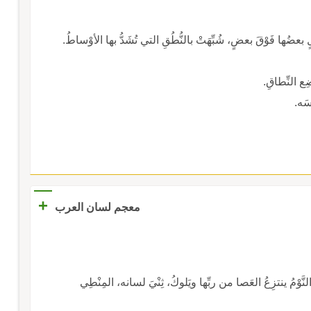
ُها فَوْقَ بعضٍ، شُبِّهَتْ بالنُّطُقِ التي تُشَدُّ بها الأوْساطُ.
ضِع النِّطاقِ.
أسَه.
+
معجم لسان العرب
وْمُ ينتزِعُ العَصا من ربِّها ويَلوكُ، ثِنْيَ لسانه، المِنْطِي