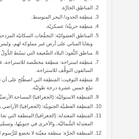
المَناطِق الحارَّة.
مَنطِقة الحدود/ البحر المتوسط.
مَنطِقة حربيَّة/ عسكريّة.
المناطق العشوائيّة: التجمُّعات السكانيّة المز
وبقايا المباني على أرض غير مملوكة لهم، وليس 
مناطق النُّفوذ: البلاد الضَّعيفة التي تبسُط الدُّول
مَنطِقة استراحة: مَنطِقة مخصَّصة للاستراحة،
السائقون التوقُّف للاستراحة.
مَنطِقة التوقيت: المَنطِقة التي اصطُلح على أن ت
تبلغ خمس عشرة درجة طوليَّة.
المَنطِقة الاستوائيَّة: (الجغرافيا) المساحة الأرضيّ
المَنطِقة القطبيَّة الجنوبيَّة: (الجغرافيا) الأراض
المَنطِقة المعتدلة: (الجغرافيا) المنطقة التي تجا
المعتدلة الشَّماليَّة، والأخرى في جنوبيّها، وتسمَّى
المنطقة الحرَّة: منطقة معيَّنة لا تخضع للرُّسوم ال