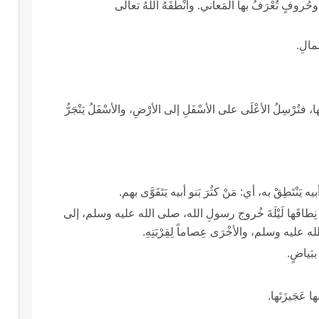
ْتٍ وحُروفٍ تُعْرَفُ بها المَعاني. وأنْطَقَهُ اللّهُ تعالى
لمالِ.
طَها، فتُرْسِلُ الأعْلَى على الأسْفَلِ إلى الأرْضِ، والأسْفَلُ يَنْجَرُّ
نْتَطِقْ به، أي: مَنْ كثُرَ بَنو أبيه يَتَقَوَّى بهم.
َّتْ نِطاقَها لَيْلَةَ خُروج رسولِ الله، صلى الله عليه وسلم، إلى
له عليه وسلم، والأخْرَى عِصاماً لِقِرْبَتِهِ.
ببَياضٍ.
بها عَجَيزَتَها.