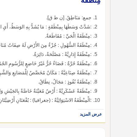
مِنْطَقَةٌ
جمع: مَنَاطِقُ. [ن ط ق].
:شَدَّتْ وَسَطَهَا بِمِنْطَقَةٍ : مَا يُشَدُّ بِهِ الوَسَطُ، أَيِ ا
:مِنْطَقَةُ الْحَيِّ : مُقَاطَعَةٌ.
:مِنْطَقَةُ السُّهُولِ : جُزْءٌ مِنَ الأَرْضِ لَهُ صِفَاتٌ مُنَاخِيّ
:مِنْطَقَةٌ إِدَارِيَّةٌ : مَصْلَحَةٌ، دَائِرَةٌ.
:مِنْطَقَةٌ حُرَّةٌ : فَضَاءٌ حُرٌّ غَيْرُ خَاضِعٍ لِلرُّسُومِ الجُمْر
:مِنْطَقَةٌ صِنَاعِيَّةٌ : مَكَانٌ مُخَصَّصٌ لِلْمَصَانِعِ وَالشَّ
:مِنْطَقَةُ نُفُوذٍ : مَجَالُ، نِطَاقُ.
:مِنْطَقَةٌ عَسْكَرِيَّةٌ : أَرْضٌ مُعَيَّنَةٌ خَاصَّةٌ بِالجَيْشِ وَا
:الْمِنْطَقَةُ الاسْتِوَائِيَّةُ : (جغرافيا) : بُقْعَتَانِ أَرْضِيَّتَانِ 
عرض المزيد