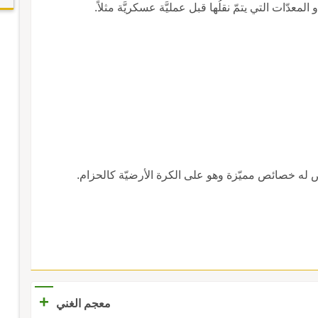
معدّات التي يتمّ نقلُها قبل عمليَّة عسكريَّة مثلاً.
رض له خصائص مميّزة وهو على الكرة الأرضيّة كالحزام.
+
معجم الغني