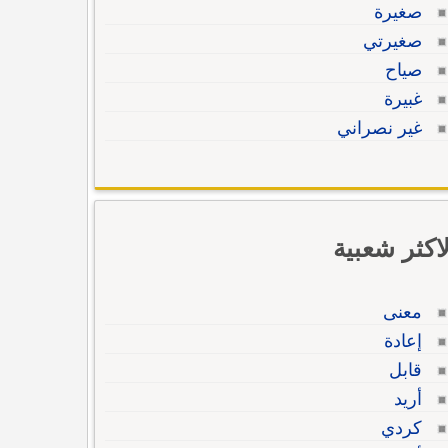
صغيرة
صغيرتي
صياح
غبيرة
غير نصراني
لاكثر شعبية
معنى
إعادة
قابل
أريد
كردي