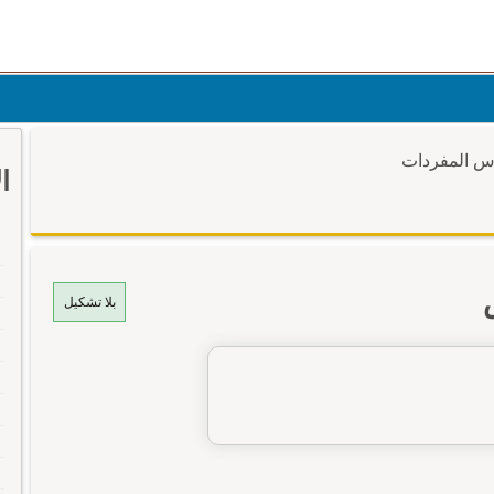
وس المفردات
ا
بلا تشكيل