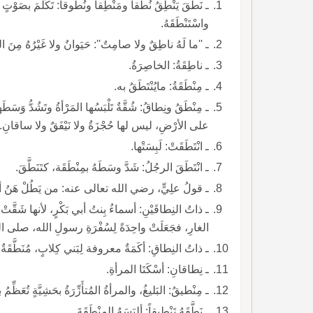
ـ نَطَقَ يَنْطِقُ نُطْقاً ومَنْطِقاً ونُطوقاً: تَكَلَّمَ بصَو
واسْتَنْطَقَهُ.
ـ ''ما لَهُ ناطِقٌ ولا صامِتٌ'': حَيَوانٌ ولا غَيْرُهُ مِنَ ا
ـ ناطِقَةُ: الخاصِرَةُ.
ـ مِنْطَقَةُ: مايُنْتَطَقُ به.
ـ مِنْطَقُ ونِطاقُ: شُقَّةٌ تَلْبَسُها المَرْأةُ وتَشُدُّ وَسَ
على الأرْضِ، ليس لها حُجْزَةٌ ولا نَيْفَقٌ ولا ساقانِ.
ـ انْتَطَقَتْ: لَبِسَتْها.
ـ انْتَطَقَ الرجُلُ: شَدَّ وسَطَهُ بمِنْطَقَة، كتَنَطَّقَ.
ـ قولُ علِيٍّ، رضي الله تعالى عنه: من يَطُلْ هَنُ أبيه يَ
ـ ذاتُ النِطاقَيْنِ: أسماءُ بِنتُ أبي بَكْرٍ، لأنها شَق
الغارِ، فجَعَلَتْ واحِدَةً لِسُفْرَةِ رسولِ الله، صلى ال
ـ ذاتُ النِطاقِ: أكَمَةٌ معروفة لِبَني كِلابٍ، مُنَطَّقَةٌ 
ـ نِطاقانِ: أسْكَتَا المرأةِ.
ـ مِنْطيقُ: البَليغُ، والمرأةُ المُتأَزِّرَةُ بحَشِيَّةٍ تُعَظِّمُ 
ـ نَطَّقَهُ تَنْطيقاً: ألبَسَهُ المِنْطَقَةَ.