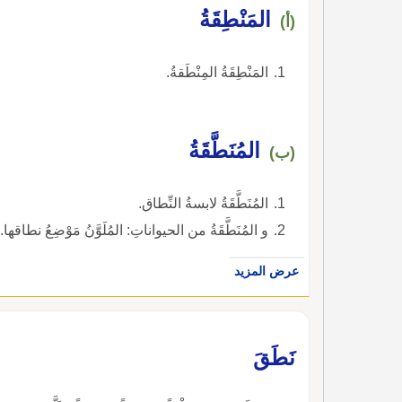
المَنْطِقَةُ
(أ)
المَنْطِقَةُ المِنْطَقةُ.
المُنَطَّقَةُ
(ب)
المُنَطَّقَةُ لابسةُ النِّطاق.
و المُنَطَّقَةُ من الحيواناتِ: المُلَوَّنُ مَوْضِعُ نطاقها.
عرض المزيد
نَطَقَ