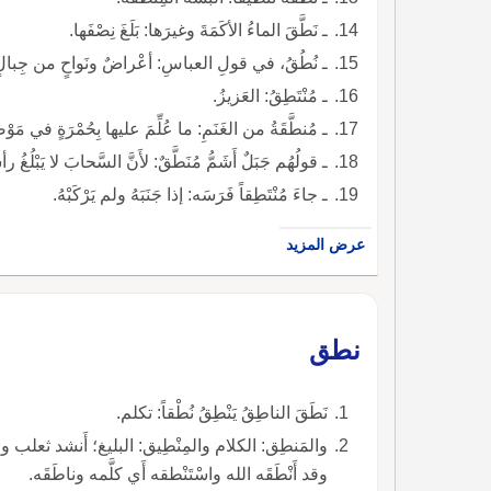
ـ نَطَّقَ الماءُ الأكَمَةَ وغيرَها: بَلَغَ نِصْفَها.
ـ نُطُقُ، في قولِ العباسِ: أعْراضٌ ونَواحٍ من جِبالٍ بعض
ـ مُنْتَطِقُ: العَزيزُ.
ـ مُنطَّقَةُ من الغَنَمِ: ما عُلِّمَ عليها بِحُمْرَةٍ في مَوْ
ـ قولُهُم جَبَلٌ أَشَمُّ مُنَطَّقٌ: لأَنَّ السَّحابَ لا يَبْلُغُ ر
ـ جاءَ مُنْتَطِقاً فَرَسَه: إذا جَنَبَهُ ولم يَرْكَبْهُ.
عرض المزيد
نطق
نَطَقَ الناطِقُ يَنْطِقُ نُطْقاً: تكلم.
والمَنطِق: الكلام والمِنْطِيق: البليغ؛ أَنشد ثعلب والنَّ
وقد أَنْطَقَه الله واسْتَنْطقه أَي كلَّمه وناطَقَه.