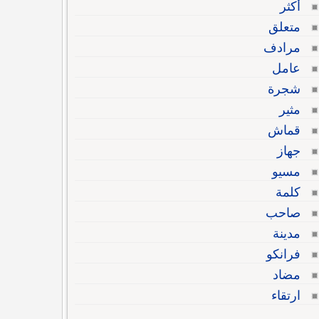
أكثر
متعلق
مرادف
عامل
شجرة
مثير
قماش
جهاز
مسيو
كلمة
صاحب
مدينة
فرانكو
مضاد
ارتقاء