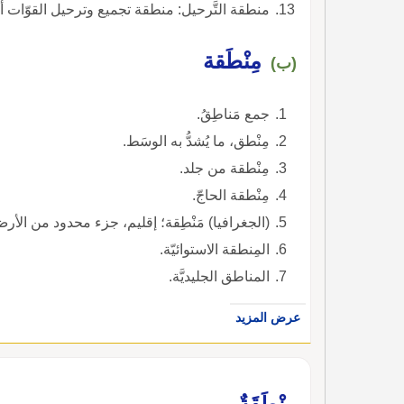
منطقة التَّرحيل: منطقة تجميع وترحيل القوّات أو ال
مِنْطَقة
(ب)
جمع مَناطِقُ.
مِنْطق، ما يُشدُّ به الوسَط.
مِنْطقة من جلد.
مِنْطقة الحاجّ.
(الجغرافيا) مَنْطِقة؛ إقليم، جزء محدود من الأ
المِنطقة الاستوائيّة.
المناطق الجليديَّة.
عرض المزيد