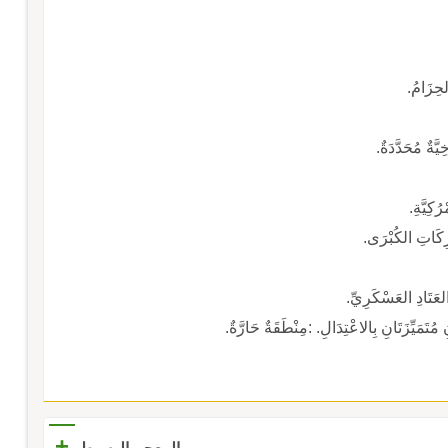
لحِزَامُ.
َةٌ مُحَدَّدَةٌ.
ُكِيَّةِ.
رِكَاتِ الكُبْرَى.
لعَتَادِ العَسْكَرِيِّ.
مُتَمَيِّزَتَانِ بِالاعْتِدَالِ. :مِنْطَقَةٌ حَارَّةٌ.
+