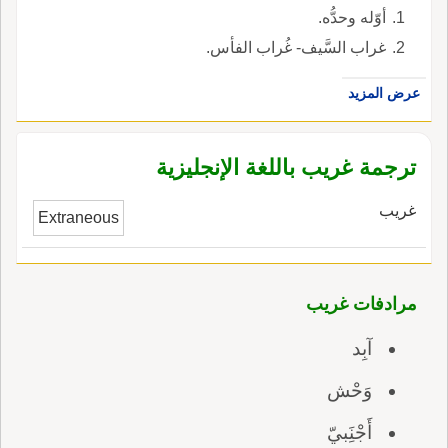
أوّله وحدُّه.
غراب السَّيف- غُراب الفأس.
عرض المزيد
ترجمة غريب باللغة الإنجليزية
غريب
Extraneous
مرادفات غريب
آبِد
وَحْش
أَجْنَِبيّ