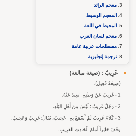
معجم الرائد
المعجم الوسيط
المحيط في اللغة
معجم لسان العرب
مصطلحات عربية عامة
ترجمة إنجليزية
غَرِيبٌ : (صيغة مبالغة)
(صِيغَةُ فَعِيل).
1 - غَرِيبٌ عَنْ وَطَنِهِ : بَعِيدٌ عَنْهُ.
2 - رَجُلٌ غَرِيبٌ : لَيْسَ مِنْ أَهْلِ البَلَدِ.
3 - كَلاَمٌ غَرِيبٌ لَمْ أَسْمَعْ بِهِ : عَجِيبٌ، يُقَالُ: غَرِيبٌ وَعَجِيبٌ.
وَقَفَ حَائِراً أَمَامَ الْحَادِثِ الغَرِيبِ.