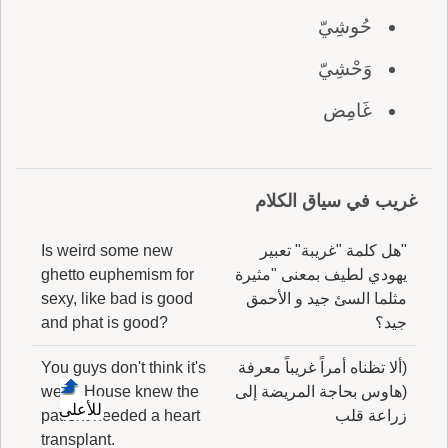
حُوشِيّ
وَحْشِيّ
غَامِض
غريب في سياق الكلام
"هل كلمة "غريبة" تعبير
Is weird some new
يهودي لطيف بمعنى "مثيرة
ghetto euphemism for
مثلما السئ جيد و الأحمق
sexy, like bad is good
جيد؟
and phat is good?
(ألا تظناه أمراً غريباً معرفة
You guys don't think it's
(هاوس بحاجة المريضة إلى
weird House knew the
للأعلى
زراعة قلب
patient needed a heart
transplant.