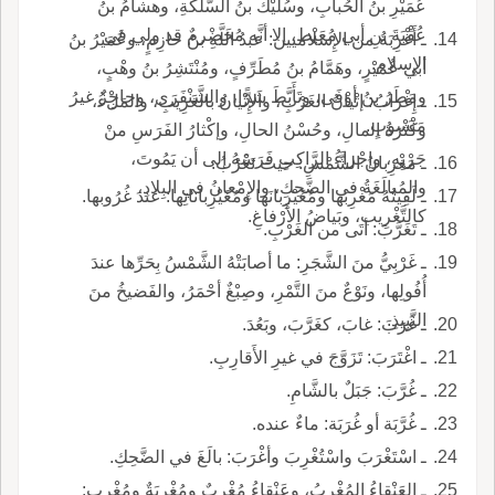
عُمَيْرِ بنُ الحُبابِ، وسُلَيْكُ بنُ السُّلَكَةِ، وهشامُ بنُ
عُقْبَةَ بنِ أبي مُعَيْط، إلا أنَّه مُخَضْرمٌ قد ولي في
ـ أَغْرِبَةُ من الإِسلاميين: عبدُ اللَّهِ بنُ خازِمٍ، وعُمَيْرُ بنُ
الإِسلام.
أبي عُمَيْرٍ، وهَمَّامُ بنُ مُطَرِّفٍ، ومُنْتَشِرُ بنُ وهْبٍ،
ومَطَرُ بنُ أوْفَى، وتَأَبَّطَ شَرًّا، والشَّنْفَرَى، وحاجِزٌ غيرُ
ـ إِغْرابُ: إتْيانُ الغَرْبِ، والإِتْيانُ بالغَرِيبِ، والمَلْءُ،
مَنْسوبٍ.
وكَثْرَةُ المالِ، وحُسْنُ الحالِ، وإكْثارُ الفَرَسِ منْ
جَرْيِهِ، وإجْراءُ الرَّاكِبِ فَرَسَهُ إلى أن يَمُوتَ،
ـ مَغْرِبانُ الشَّمْسِ: حيث تَغْرُبُ.
والمُبالَغَةُ في الضَّحِكِ، والإِمْعانُ في البِلادِ،
ـ لَقِيتُهُ مَغْرِبَها ومُغَيْرِبانَها ومُغَيْرِباناتِها: عندَ غُرُوبها.
كالتَّغْرِيب، وبَياضُ الأَرْفاغِ.
ـ تَغَرَّبَ: أتَى من الغَرْبِ.
ـ غَرْبِيُّ منَ الشَّجَرِ: ما أصابَتْهُ الشَّمْسُ بِحَرِّها عندَ
أُفُولِها، ونَوْعٌ منَ التَّمْرِ، وصِبْغٌ أحْمَرُ، والفَضيخُ منَ
النَّبِيذِ.
ـ غَرَبَ: غابَ، كغَرَّبَ، وبَعُدَ.
ـ اغْتَرَبَ: تَزَوَّجَ في غيرِ الأَقارِبِ.
ـ غُرَّبَ: جَبَلٌ بالشَّامِ.
ـ غُرَّبَة أو غُرَبَة: ماءٌ عنده.
ـ اسْتَغْرَبَ واسْتُغْرِبَ وأغْرَبَ: بالَغَ في الضَّحِكِ.
ـ العَنْقاءُ المُغْرِبُ، وعَنْقاءُ مُغْرِبٌ ومُغْرِبَةٌ ومُغْرِبٍ: