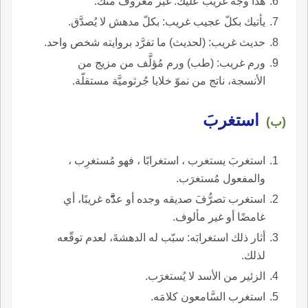
هذا وجه غريب عليك: غير معروف منك.
يأتيك بكلّ عجيب غريب: بكلّ مدهش لا يُصدَّق.
حديث غريب: (لحديث) ما تفرَّد بروايته شخص واحد.
ورم غريب: (طب) ورم مُؤلَّف من مزيج من
الأنسجة، ناتج من نموّ خلايا جُرثوميَّة مستقلّة.
استغربَ
(ب)
استغربَ يستغرب ، استغرابًا ، فهو مُستغرِب ،
والمفعول مُستغرَب.
استغرب تصرُّفَ صديقه وجده أو عدَّّّه غريبًا، أي
غامضًا أو غير مألوف.
أثار ذلك استغرابَه: سبّب له الدهشةَ، لعدم توقّعه
لذلك.
الزئير من الأسد لا يُستغرَب.
استغرب السَّامعون كلامَه.