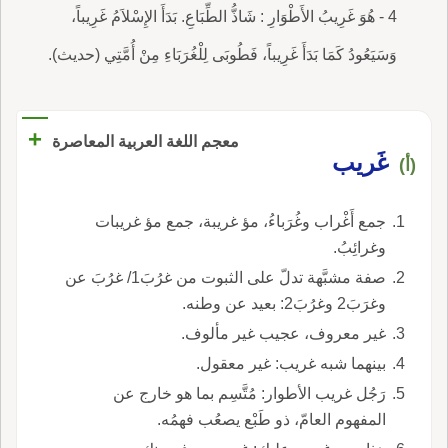
4 - هُوَ غَرِيبُ الأَطْوَارِ : شَاذُّ الطِّبَاعِ. بَدَأَ الإِسْلاَمُ غَرِيباً،
وَسَيَعُودُ كَمَا بَدَأَ غَرِيباً، فَطُوبَى لِلْغُرَبَاءِ مِنْ أُمَّتِي (حديث).
+
معجم اللغة العربية المعاصرة
غَريب
(أ)
جمع أَغْراب وغُرَباءُ، مؤ غريبة، جمع مؤ غريبات
وغرائِبُ.
صفة مشبَّهة تدلّ على الثبوت من غرُبَ1/ غرُبَ عن
وغرَبَ2 وغرُبَ2: بعيد عن وطنه.
غير معروف، عجيب غير مألوف.
بينهما شبه غريب: غير معقول.
رَجُل غريب الأطوار: مُتَّسِم بما هو خارج عن
المفهوم العامّ، ذو طَبْع يصعُب فهمُه.