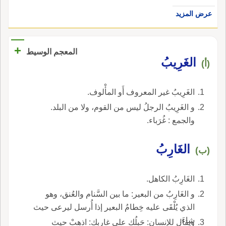
عرض المزيد
+
المعجم الوسيط
الغَرِيبُ
(أ)
الغَرِيبُ غير المعروف أَو المأْلوف.
و الغَرِيبُ الرجلُ ليس من القوم، ولا من البلد.
والجمع : غُرَباء.
الغَارِبُ
(ب)
الغَارِبُ الكاهل.
و الغَارِبُ من البعير: ما بين السَّنام والعُنق، وهو
الذي يُلْقَى عليه خِطامُ البعير إذا أُرسل ليرعى حيث
شاءَ.
ويقال للإِنسان: حَبلُك على غارِبِك: اذهبْ حيث