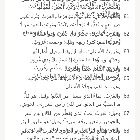
فقال: كان مِثَجّاً يَسِـيلُ غَرْباً الغَرْبُ: أَحدُ الغُرُوبِ،
واسْتَغْرَبَ الدمعُ: سال وغَرْبَا العين: مُقْدِمُها
وهي الدُّمُوع حين تجري.
ومُؤْخِرُها.
وللعين غَرْبانِ: مُقْدِمُها ومُؤْخِرُها والغَرْبُ: بَثْرة تكون
في العين، تُغِذُّ ولا تَرْقأُ <ص:643 وغَرِبَت العينُ غَرَباً:
وَرِمَ مَـأْقُها وبعينه غَرَبٌ إِذا كانت تسيل، فلا تنقطع
والغَرَبُ مُحَرَّك: الخَدَرُ في العين، وهو السُّلاقُ
دُموعُها.
وغَرْبُ الفم: كثرةُ ريقِه وبَلَلِه؛ وجمعه: غُرُوبٌ.
وغُروبُ الأَسنانِ: مَناقِـعُ ريقِها؛ وقيل: أَطرافُها
وحِدَّتُها وماؤُها؛ قا عَنترة إِذْ تَستَبِـيكَ بِذي غُروبٍ
واضِـحٍ، * عَذْبٍ مُقَبَّلُه، لَذِيذ الـمَطْعَمِ وغُروبُ
وغُروبُ الثَّنايا: حدُّها وأُشَرُها.
الأَسنانِ: الماءُ الذي يَجرِي عليها؛ الواحد: غَرْبٌ.
وفي حديث النابغة: تَرِفُّ غُروبُه؛ هي جمع غَرْب،
وهو ماء الفم، وحِدَّةُ الأَسنان.
والغَرَبُ: الماءُ الذي يسيل من الدَّلْو؛ وقيل: هو كلُّ
ما انصَبَّ من الدلو، من لَدُنْ رأْسِ البئر إِلى الحوضِ.
وقيل: الغَرَبُ الماءُ الذي يَقْطُر من الدِّلاءِ بين البئر
والحوض، وتتغير ريحُه سريعاً؛ وقيل: هو ما بين البئر
والحوض، أَو حَوْلَهُما من الماءِ والطين؛ قال ذو
ويقال للدَّالج بين البئر والحوْض: لا تُغْرِبْ أَي لا تَدْفُقِ
الرمة وأُدْرِكَ الـمُتَبَقَّى من ثَميلَتِه، * ومن ثَمائِلها،
الماءَ بينهم فتَوْحَل.