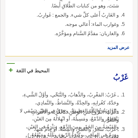
شئتَ، وهو من كنايات الطَّلاقِ أَيضًا.
و الغَارِبُ أَعلى كلِّ شيء. والجمع : غَوارِبُ.
وغوارب الماء: أَعالي موجه.
والغاربان: مقدَّمُ السَّنام ومؤخَّرُه.
عرض المزيد
+
المحيط في اللغة
غَرْبُ
ـ غَرْبُ: المَغْرِبُ، والذَّهابُ، والتَّنَحِّي، وأوَّلُ الشَّيءِ،
وحَدَّهُ، كغُرابِهِ، والحِدَّةُ، والنَّشاطُ، والتَّمادِي،
والرَّاوِيَةُ، والدَّلْوُ العَظيمَةُ، وعِرْقٌ في العَيْنِ يَسْقي لا
ـ غُرْبُ: النُّزُوحُ عنِ الوَطَنِ، كالغُرْبَة والاغْترابِ
يَنْقَطِعُ، والدَّمْعُ، ومَسِيلُهُ، أو انْهِلالُهُ مِنَ العَيْنِ،
والتَّغَرُّبِ.
والفَيْضَةُ مِنَ الخَمْرِ ومِنَ الدَّمْعِ، وبَثْرَةٌ في العَيْنِ،
ـ غَرَبُ: شَجَرٌ، والخَمْرُ، والفِضَّةُ، أو جامٌ منها،
ووَرَمٌ في المآقِي، وكَثْرَةُ الرِّيقِ، وبَلَلُهُ ومَنْقَعُهُ،
والقَدَحُ، وداءٌ يُصيبُ الشَّاةَ، والذَّهَبُ، والماءُ يَقْطُرُ