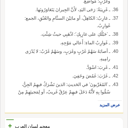
وغُرُبٍ: مَواضِعُ.
ـ غَرِيبَةُ: رَحَى اليَدِ، لأَنَّ الجِيرانَ يَتَعَاوَرُونَها.
ـ غارِبُ: الكاهِلُ، أو مابَيْنَ السنَّامِ والعُنُقِ، الجمع:
غَوارِبُ.
ـ 'حَبْلُكِ على غارِبِكِ': اذْهَبِي حيثُ شِئْتِ.
ـ غَوارِبُ الماءِ: أَعالي مَوْجِهِ.
ـ أصابَهُ سَهْمُ غَرْبٍ وغَرَبٍ، وسَهْمٌ غَرْبٌ: لا يُدْرَى
رامِيهِ.
ـ غَرِبَ: اسْوَدَّ.
ـ غَرُبَ: غَمُضَ وخَفِيَ.
ـ 'المُغَرِّبونَ' في الحَديثِ: الذينَ تَشْرَكُ فيهِمُ الجِنُّ،
سُمُّوا بِهِ لأَنَّهُ دَخَلَ فيهِمْ عِرْقٌ غَريبٌ، أو لِمَجيئِهِمْ مِنْ
نَسَبٍ بَعيدٍ.
عرض المزيد
+
معجم لسان العرب