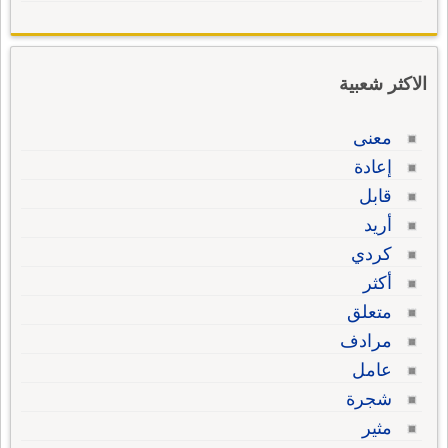
الاكثر شعبية
معنى
إعادة
قابل
أريد
كردي
أكثر
متعلق
مرادف
عامل
شجرة
مثير