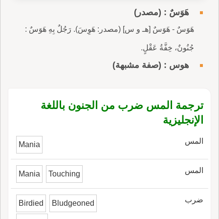
هَوَسٌ : (مصدر)
هَوَسٌ - هَوَسٌ [هـ و س] (مصدر: هَوِسَ). رَجُلٌ بِهِ هَوَسٌ :
جُنُونٌ، خِفَّةُ عَقْلٍ.
هوس : (صفة مشبهة)
ترجمة المس ضرب من الجنون باللغة
الإنجليزية
المس
Mania
المس
Mania
Touching
ضرب
Birdied
Bludgeoned