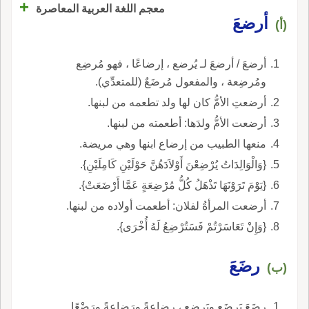
+
معجم اللغة العربية المعاصرة
أرضعَ
(أ)
أرضعَ / أرضعَ لـ يُرضع ، إرضاعًا ، فهو مُرضِع
ومُرضِعة ، والمفعول مُرضَعٌ (للمتعدِّي).
أرضعتِ الأمُّ كان لها ولد تطعمه من لبنها.
أرضعت الأمُّ ولدَها: أطعمته من لبنها.
منعها الطبيب من إرضاع ابنها وهي مريضة.
{وَالْوَالِدَاتُ يُرْضِعْنَ أَوْلاَدَهُنَّ حَوْلَيْنِ كَامِلَيْنِ}.
{يَوْمَ تَرَوْنَهَا تَذْهَلُ كُلُّ مُرْضِعَةٍ عَمَّا أَرْضَعَتْ}.
أرضعت المرأةُ لفلان: أطعمت أولاده من لبنها.
{وَإِنْ تَعَاسَرْتُمْ فَسَتُرْضِعُ لَهُ أُخْرَى}.
رضَعَ
(ب)
رضَعَ يَرضَع ويَرضِع ، رِضاعةً ورَضاعةً ورَضْعًا