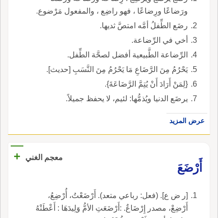
ورَضاعًا ورِضاعًا ، فهو راضِع ، والمفعول مَرْضوع.
رضَع الطِّفلُ أمَّه امتصَّ ثديها.
أخي في الرِّضاعة.
الرِّضاعة الطَّبيعية أفضل لصحَّة الطِّفل.
يَحْرُمُ مِنَ الرَّضَاعِ مَا يَحْرُمُ مِنَ النَّسَبِ [حديث].
{لِمَنْ أَرَادَ أَنْ يُتِمَّ الرَّضَاعَةَ}.
يرضَع الدنيا ويُذمُّها: لئيم، لا يحفظ جميلاً.
عرض المزيد
+
معجم الغني
أَرْضَعَ
[ر ض ع]. (فعل: رباعي متعد). أَرْضَعْتُ، أُرْضِعُ،
أَرْضِعْ، مصدر إِرْضَاعٌ. :أَرْضَعَتِ الأمُّ وَلِيدَهَا : أَعْطَتْهُ