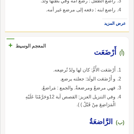
راضع الطفل : رضع أمه وفي بطنها ولد.
راضع ابنه : دفعه إلى مرضع غير أمه.
عرض المزيد
+
المعجم الوسيط
أَرْضَعَت
(أ)
أَرْضَعَت الأُمُّ: كان لها ولدٌ تُرضِعه.
و أَرْضَعَت الولَدَ: جعلته يرضع.
فهي مرضعٌ ومرضعةٌ. والجمع : مَراضعُ.
وفي التنزيل العزيز: القصص آية 12وَحَرَّمْنَا عَلَيْهِ
الْمَرَاضِعَ مِنْ قَبْلُ ) ).
الرَّاضعَةُ
(ب)