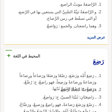
الرَّاضعَةُ موَنثُ الراضع.
و الرَّاضعَةُ ثنِيَّةُ الصَّبِيِّ التي يستعين بها في الرَّضع،
أو التي تسقُط في زمن الرَّضاع.
وهما راضعتان. والجمع : رَوَاضعٌ.
عرض المزيد
+
المحيط في اللغة
رَضِعَ
ـ رَضِعَ أُمَّه ورَضَعَ، رَضْعًا ورَضَعًا ورَضاعاً ورِضاعاً
ورَضاعةً ورِضاعةً ورَضِعاً، فهو راضِعٌ، ج: رُضَّعٌ،
ورَضِعٌ، ج: رُضُعٌ: امْتَصَّ ثَدْيَها.
ـ رَضوعةُ: الشاةُ تُرْضِعُ.
ـ رَاضِعَتَانِ: ثَنيَّتا الصبيِّ، ج: رَواضِعُ.
ـ رَضُعَ ورَضَعَ رَضاعةً، فهو راضِعٌ ورَضيعٌ، ورَضَّاعٌ،
من رُضَّعٍ ورُضَّاعٌ: لَؤُمَ، والاسْمُ: الرَّضَعُ والرَّضِعُ.