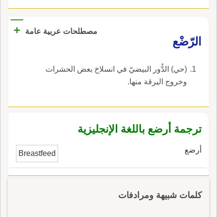
يُشرب عليهما اللبن وقيل: الرَّواضِعُ ما نبت من
أَسنان الصبي ثم سقط في عهد الرضاع، يقال منه
+
سقطت رواضعه، وقيل: الرواضع ست من أَعلى
مصطلحات عربية عامة
الرّضْع
الفم وست من أَسفله.
(حي) الدُّور البيضيّ في انسلاخ بعض الحشرات
وخروج اليرقة منها.
ترجمة أرضع باللغة الإنجليزية
أرضع
Breastfeed
كلمات شبيهة ومرادفات