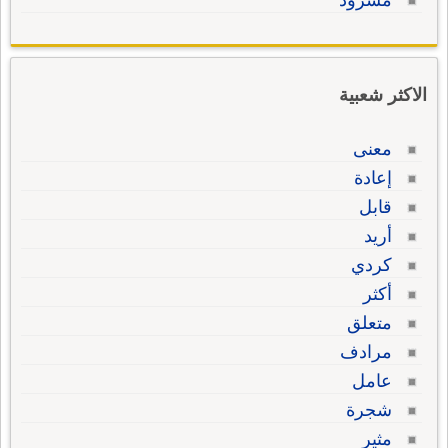
مسرود
الاكثر شعبية
معنى
إعادة
قابل
أريد
كردي
أكثر
متعلق
مرادف
عامل
شجرة
مثير