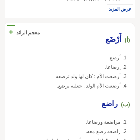
حَلِيبَهَا، أي جَعَلَتْهُ يَمُصُّ ثَدْيَهَا.
عرض المزيد
+
معجم الرائد
أَرْضَع
(أ)
أرضع.
إرضاعا.
أرضعت الأم : كان لها ولد ترضعه.
أرضعت الأم الولد : جعلته يرضع.
راضع
(ب)
مراضعة ورضاعا.
راضعه رضع معه.