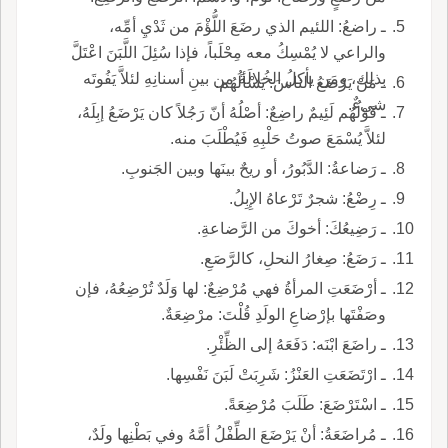
ـ راضعُ: اللئيم الذي رضَعَ اللُّؤْمَ من ثَدْيِ أمِّه،
والراعي لا يُمْسِكُ معه مِحْلَباً، فإذا سُئِلَ اللَّبَنَ اعْتَلَّ
بذلك، ومَن يأكلُ الخُلالَةَ من بينِ أسنانِهِ لئلاَّ يَفُوتَه
ـ مَنْ يَرْضَعُ الناسَ: يَسْألُهُم.
شيءٌ.
ـ قَوْلُهُم لَئِيمٌ راضِعٌ: أصْلُهُ أنّ رَجُلاً كان يَرْضَعُ إبِلَهُ،
لئلاَّ يُسْمَعَ صوتُ حَلْبِهِ فَيُطْلَبَ منه.
ـ رَضاعةُ: الدَّبُورُ، أو ريحٌ بينَها وبين الجَنوبِ.
ـ رِضْعُ: شجرٌ تَرْعاهُ الإِبِلُ.
ـ رَضِيعُكَ: أخوكَ من الرَّضاعةِ.
ـ رَضَعُ: صِغارُ النحلِ، كالرَّصَعِ.
ـ أرْضَعَتِ المرأةُ فهي مُرْضِعٌ: لها وَلَدٌ تُرْضِعُهُ، فإن
وصَفْتَها بإرْضاعِ الولَدِ قُلْتَ: مرْضِعَةٌ.
ـ راضَعَ ابْنَه: دَفَعَهُ إلى الظِّئْرِ.
ـ ارْتَضَعَتِ العَنْزُ: شَرِبَتْ لَبَنَ نَفْسِها.
ـ اسْتَرْضَعَ: طَلَبَ مُرْضِعَةً.
ـ مُراضَعَةُ: أنْ يَرْضَعَ الطِّفْلُ أمَّهُ وفي بَطْنِها ولَدٌ،