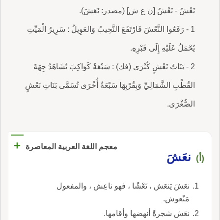
نَعْشٌ - نَعْشٌ [ن ع ش] (مصدر: نَعَشَ).
1 - رَفَعُوا النَّعْشَ فَارْتَفَعَ النَّحِيبُ وَالعَوِيلُ : سَرِيرُ الْمَيِّتِ
يُحْمَلُ عَلَيْهِ إِلَى قَبْرِهِ.
2 - بَنَاتُ نَعْشٍ كُبْرَى (فك) : سَبْعَةُ كَوَاكِبَ تُشَاهَدُ جِهَةَ
القُطْبِ الشَّمَالِيِّ وَبِقُرْبِهَا سَبْعَةٌ أُخْرَى تُسَمَّى بَنَاتِ نَعْشٍ
الصُّغْرَى.
+
معجم اللغة العربية المعاصرة
نعَشَ
(أ)
نعَشَ يَنعَش ، نَعْشًا ، فهو ناعِش ، والمفعول
مَنْعوش.
نعَش شجرةً أنهضها وأقامها.