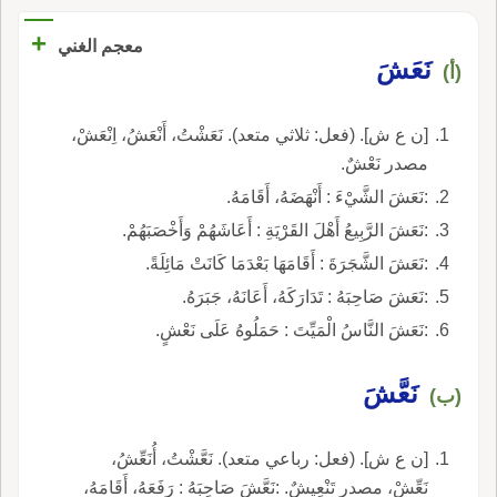
+
معجم الغني
نَعَشَ
(أ)
[ن ع ش]. (فعل: ثلاثي متعد). نَعَشْتُ، أَنْعَشُ، اِنْعَشْ،
مصدر نَعْشٌ.
:نَعَشَ الشَّيْءَ : أَنْهَضَهُ، أَقَامَهُ.
:نَعَشَ الرَّبِيعُ أَهْلَ القَرْيَةِ : أَعَاشَهُمْ وَأَخْصَبَهُمْ.
:نَعَشَ الشَّجَرَةَ : أَقَامَهَا بَعْدَمَا كَانَتْ مَائِلَةً.
:نَعَشَ صَاحِبَهُ : تَدَارَكَهُ، أَعَانَهُ، جَبَرَهُ.
:نَعَشَ النَّاسُ الْمَيِّتَ : حَمَلُوهُ عَلَى نَعْشٍ.
نَعَّشَ
(ب)
[ن ع ش]. (فعل: رباعي متعد). نَعَّشْتُ، أُنَعِّشُ،
نَعِّشْ، مصدر تَنْعِيشٌ. :نَعَّشَ صَاحِبَهُ : رَفَعَهُ، أَقَامَهُ،