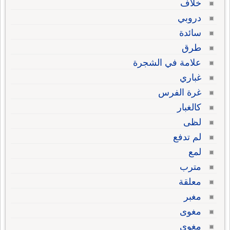
خلاف
دروبي
سائدة
طرق
علامة في الشجرة
غباري
غرة الفرس
كالغبار
لظى
لم تدفع
لمع
مترب
معلقة
مغبر
مغوى
مغوي