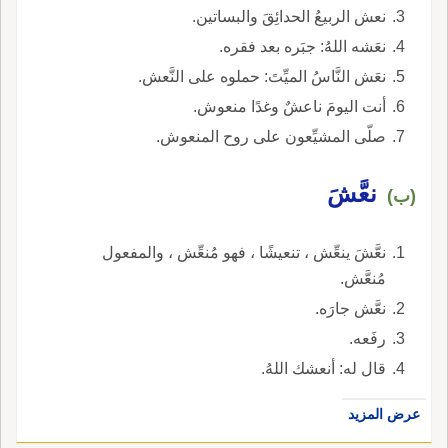
نعش الربيعُ الحدائِقَ والبساتين.
نعَشه اللهُ: جبَره بعد فقره.
نعَش النَّاسُ الميِّتَ: حملوه على النَّعش.
أنت اليومَ ناعشٌ وغدًا منعوش.
صلّى المشيِّعون على روح المنعوش.
نعَّشَ
(ب)
نعَّشَ ينعِّش ، تنعيشًا ، فهو مُنعِّش ، والمفعول
مُنعَّش.
نعَّش جارَه.
رفَعه.
قال له: أنعشك اللهُ.
عرض المزيد