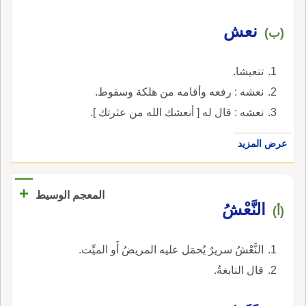
نعش
(ب)
تنعيشا.
نعشه : رفعه وأقامه من هلكة وسقوط.
نعشه : قال له [ أنعشك الله من عثرتك ].
عرض المزيد
+
المعجم الوسيط
النَّعْشُ
(أ)
النَّعْشُ سريرٌ يُحمَل عليه المريضُ أَو الميِّت.
قال النابغةُ.