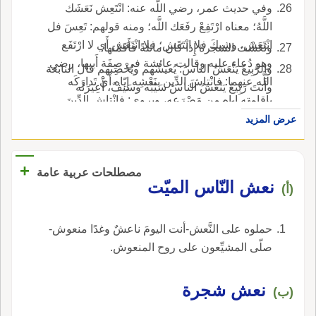
وفي حديث عمر، رضي اللّه عنه: انْتَعِش نَعَشَك
اللَّهُ؛ معناه ارْتَفِعْ رفَعَك اللَّه؛ ومنه قولهم: تَعِسَ فل
انْتَعَش، وشِيكَ فلا انْتَقَش؛ فلا انْتَعَش أَي لا ارْتَفَع
ونَعَشْت الشجرةَ إِذا كان مائلةً فأَقَمْتها.
وهو دُعاء عليه وقالت عائشة في صِفَة أَبيها، رضي
والرَّبِيعُ يَنْعَشُ الناسَ: يُعيشُهم ويُخْصِبهم قال النابغة
اللَّه عنهما: فانْتاشَ الدِّين بنَعْشِه إِيّاه أَي تَدارَكَه
وأَنتَ رَبِيعٌ يَنْعَشُ الناسَ سَيْبُه وسَيفٌ، أَْعِيرَتْه
بإِقامته إِياه من مَصْرَعِه، ويروى: فانْتاش الدِّينَ
المَنِيّةُ، قاطع.
فَنَعَشَه، بالفاء على أَنه فِعْل وفي حديث جابر:
عرض المزيد
فانْطَلَقْن به نَنْعَشُه أَي نُنْهِضه ونُقَوّي جأْشَه.
+
مصطلحات عربية عامة
نعش النّاس الميّت
(أ)
حملوه على النَّعش-أنت اليومَ ناعشٌ وغدًا منعوش-
صلّى المشيِّعون على روح المنعوش.
نعش شجرة
(ب)