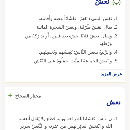
نَعَشَ
(ب)
نَعَشَ الشيءَ نَعَشَ َ نَعْشًا: أنهضه وأقامَه.
يقال: نَعَشَ طَرْفَهُ، ونَعَشَ الشجرةَ المائلةَ.
ويقال: نعشَ فلانًا: جبَرَه بعد فقرِه، أَو تدارَكهُ من
وَرْطَةٍ.
والرَّبيعُ ينعَش النَّاسَ: يُعِيشُهم ويُخصِبُهم.
و نَعَشَ الجماعةُ الميِّتَ: حَمَلُوهُ على النَّعْش.
عرض المزيد
+
مختار الصحاح
نعش
ن ع ش: نَعَشَهُ الله رفعه وبابه قطع ولا يُقال أَنعشه
الله و انْتَعَشَ العاثِر نهض من عثرته و النَّعْشُ سرير