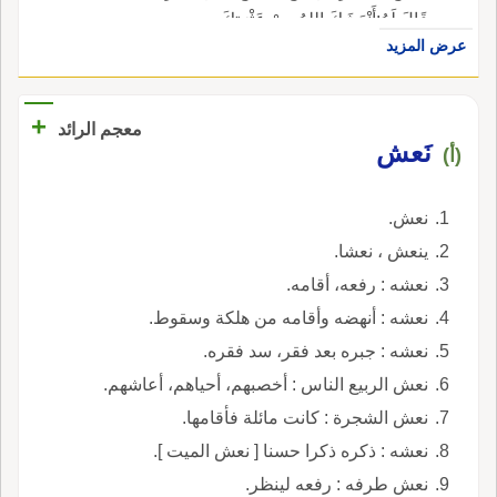
قَالَ لَهُ:أَنْعَشَكَ اللهُ مِنْ عَثْرَتِكَ.
عرض المزيد
+
معجم الرائد
نَعش
(أ)
نعش.
ينعش ، نعشا.
نعشه : رفعه، أقامه.
نعشه : أنهضه وأقامه من هلكة وسقوط.
نعشه : جبره بعد فقر، سد فقره.
نعش الربيع الناس : أخصبهم، أحياهم، أعاشهم.
نعش الشجرة : كانت مائلة فأقامها.
نعشه : ذكره ذكرا حسنا [ نعش الميت ].
نعش طرفه : رفعه لينظر.