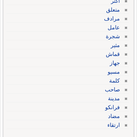
أكثر
متعلق
مرادف
عامل
شجرة
مثير
قماش
جهاز
مسيو
كلمة
صاحب
مدينة
فرانكو
مضاد
ارتقاء