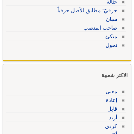
حثالة
حرفيّ: مطابق للأصل حرفياً
سبان
صاحب المنصب
متكئ
نحول
الاكثر شعبية
معنى
إعادة
قابل
أريد
كردي