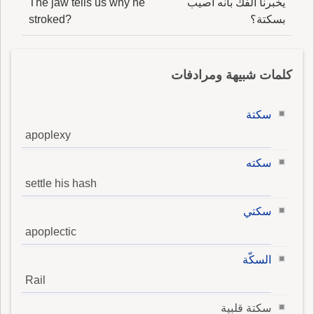
يخبرنا الفك بأنه أصيب
The jaw tells us why he
بسكتة؟
stroked?
كلمات شبيهة ومرادفات
سكتة
apoplexy
سكته
settle his hash
سكتي
apoplectic
السكّة
Rail
سكتة قلبية