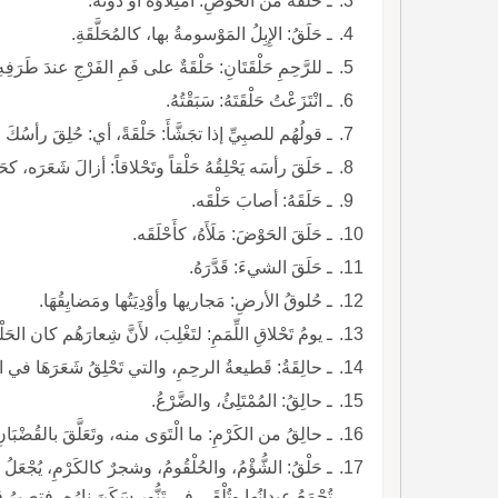
ـ حَلْقَةُ من الحَوْضِ: امْتِلاَؤُهُ أو دونَهُ.
ـ حَلَقُ: الإِبِلُ المَوْسومةُ بها، كالمُحَلَّقَةِ.
ـ للرَّحِمِ حَلْقَتَانِ: حَلْقَةٌ على فَمِ الفَرْجِ عندَ طَرَفِهِ، والحَلْقَةُ الأُخْرَى تَنْضَمُّ على الماءِ، وَتَنْفَتِحُ للحَيْضِ.
ـ انْتَزَعْتُ حَلْقَتَهُ: سَبَقْتُهُ.
ـ قولُهُم للصبِيِّ إذا تجَشَّأَ: حَلْقَةً، أي: حُلِقَ رأسُكَ حَلْقَةً بعدَ حَلْقَةٍ.
ـ حَلَقَ رأسَه يَحْلِقُهُ حَلْقاً وتَحْلاقاً: أزالَ شَعَرَه، كحَلَّقَه واحْتَلَقَه. ورأسٌ جَيِّدُ الحِلاقِ، ولِحْيَةٌ حَليقٌ لا حَليقةٌ.
ـ حَلَقَهُ: أصابَ حَلْقَه.
ـ حَلَقَ الحَوْضَ: مَلَأَهُ، كأَحْلَقَه.
ـ حَلَقَ الشيءَ: قَدَّرَهُ.
ـ حُلوقُ الأرضِ: مَجاريها وأوْدِيَتُها ومَضايِقُهَا.
ـ يومُ تَحْلاقِ اللِّمَمِ: لتَغْلِبَ، لأَنَّ شِعارَهُم كان الحَلْقَ.
ـ حالِقَةُ: قَطيعةُ الرحِمِ، والتي تَحْلِقُ شَعَرَهَا في المُصِيبَةِ.
ـ حالِقُ: المُمْتَلِئُ، والضَّرْعُ.
ـ حالِقُ من الكَرْمِ: ما الْتَوَى منه، وتَعَلَّقَ بالقُضْبَانِ، والجبلُ المُرْتَفِعُ، والمَشْؤُومُ، كالحالِقةِ.
ـ حَلْقُ: الشُّؤْمُ، والحُلْقُومُ، وشجرٌ كالكَرْمِ، يُجْعَل
تُجْمَعُ عِيدانُها وتُلْقَى في تَنُّورٍ سَكَنَ نارُه، فتصيرُ قِ