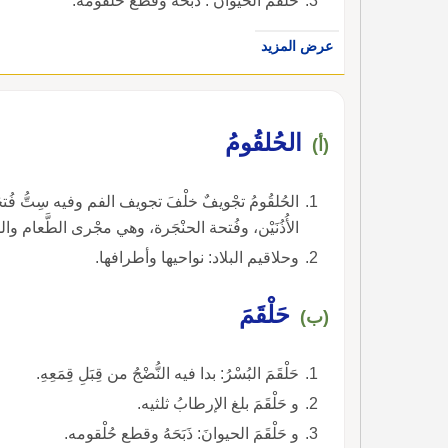
حلقم الحيوان : ذبحه وقطع حلقومه.
عرض المزيد
الحُلقُومُ
(أ)
الحُلقُومُ تجْويفٌ خلْفَ تجويف الفم وفيه سِتُّ فُتحَاتٍ 
الأُذُنَيْن، وفُتحة الحنْجَرة، وهي مجْرى الطَّعام وال
وحلاقيم البلاد: نواحيها وأطرافها.
حَلْقَمَ
(ب)
حَلْقَمَ البُسْرُ: بدا فيه النُّضْجُ من قِبَلِ قِمَعِهِ.
و حَلْقَمَ بلغ الإرطابُ ثلثيه.
و حَلْقَمَ الحيوانَ: ذَبَحَهُ وقطع حُلْقومه.