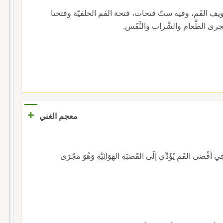
ويف الفَم، وفيه ستّ فتحات، فتحة الفم الخلفيّة وفتحتا
ى الطَّعام والشَّراب والنَّفَس.
+
معجم الغني
قْصَى الفَمِ يُؤَدِّي إلَى القَصَبَةِ الهَوَائِيَّةِ وَهُوَ مَجْرَى