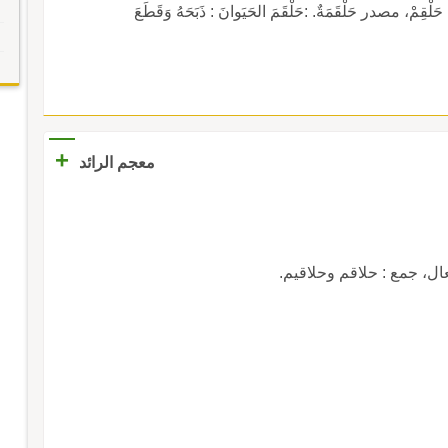
مْ، مصدر حَلْقَمَةٌ. :حَلْقَمَ الحَيَوانَ : ذَبَحَهُ وَقَطَعَ
+
معجم الرائد
، جمع : حلاقم وحلاقيم.