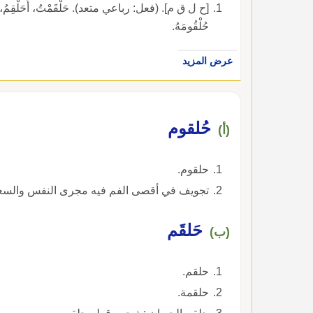
[ح ل ق م]. (فعل: رباعي متعد). حَلْقَمْتُ، أُحَلْقِمُ، حَلْقِ
حُلْقُومَهُ.
عرض المزيد
حُلقوم
(أ)
حلقوم.
تجويف في أقصى الفم فيه مجرى النفس والسعال
حَلقَم
(ب)
حلقم.
حلقمة.