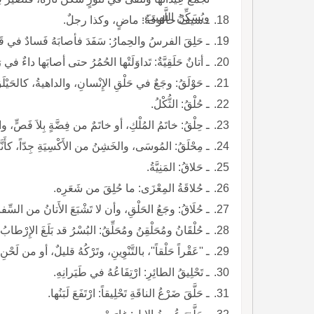
ويُسَكِّنُ اللَّهيبَ.
ـ سيفٌ حالوقَةٌ: ماضٍ، وكذا رجلٌ.
ـ حَلِقَ الفرسُ والحِمارُ: سَفَدَ فأصابَهُ فَسادٌ في قَضيبِهِ من تَقَشُّرٍ واحْمِرارٍ.
ـ أتانٌ حَلَقِيَّةٌ: تَداوَلَتْها الحُمُرُ حتى أصابَها داءٌ في ر
ـ حَوْلَقُ: وجَعٌ في حَلْقِ الإِنْسانِ، والداهيةُ، كالحَيْلَقِ، واسمٌ.
ـ حُلْقُ: الثُّكْلُ.
ـ حِلْقُ: خاتَمُ المُلْكِ، أو خاتَمٌ من فِضَّةٍ بِلاَ فَصٍّ، والم
ـ مِحْلَقُ: المُوسَى، والخَشِنُ من الأَكْسِيَةِ جِدّاً، كأَنَّهُ 
ـ حَلاقُ: المَنِيَّةُ.
ـ حُلاقَةُ المِعْزَى: ما حُلِقَ من شَعَرِه.
ـ حُلَاقُ: وجَعُ الحَلْقِ، وأن لا تَشْبَعَ الأَتانُ من السّ
ـ حُلْقَانُ ومُحَلْقِنُ ومُحَلِّقُ: البُسْرُ قد بَلَغَ الإِرْطابُ ثُلُثَيْهِ، الواحِدَةُ: حُلْقَانَةُ ومُحَلْقِنَةُ ومُحَلِّقَةُ، وقد حَلَّقَ تَحْلِيقاً.
ـ ''عَقْراً حَلْقاً''، بالتَّنْوِينِ، وتَرْكُهُ قليلٌ، أو من لَحْ
ـ تَحْلِيقُ الطائِرِ: ارْتِفَاعُهُ في طَيَرانِهِ.
ـ حَلَّقَ ضَرْعُ الناقَةِ تَحْلِيقاً: ارْتَفَعَ لَبَنُها.