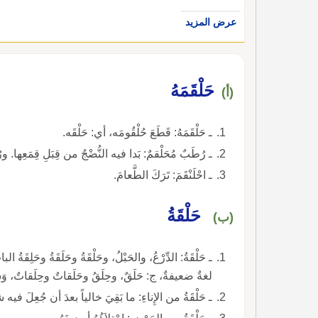
عرض المزيد
حَلْقَمَهُ
(أ)
ـ حَلْقَمَهُ: قَطَعَ حُلْقُومَه، أي: حَلْقَه.
ـ رُطَبٌ مُحَلْقمٌ: بَدا فيه النُّضْجُ من قِبَلِ قِمَعِها. ورُ
ـ احْلَنْقَمَ: تَرَكَ الطَّعامَ.
حَلْقَةُ
(ب)
ـ حَلْقَةُ: الدِّرْعُ، والحَبْلُ، وحَلْقَةُ وحَلَقَةُ وحَلِقَةُ 
لغةٌ ضعيفةٌ، ج: حَلَقٌ، وحِلَقُ وحَلَقاتٌ وحِلَقاتٌ، وَسِ
ـ حَلْقَةُ من الإِناءِ: ما بَقِيَ خالياً بعدَ أن جُعِلَ فيه شيءٌ.