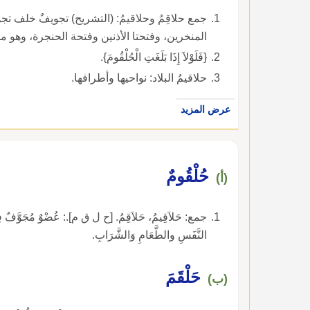
جمع حلاقِمُ وحلاقيمُ: (التشريح) تجويفٌ خلف تج
المنخرين، وفتحتا الأذنين وفتحة الحنجرة، وهو مجر
{فَلَوْلاَ إِذَا بَلَغَتِ الْحُلْقُومَ}.
حلاقيمُ البلاد: نواحيها وأطرافها.
عرض المزيد
حُلْقُومٌ
(أ)
جمع: حَلاَقِيمُ، حَلاَقِمُ. [ح ل ق م].: عُضْوٌ مُجَوَّفٌ فِي أ
النَّفَسِ والطَّعَامِ وَالشَّرَابِ.
حَلْقَمَ
(ب)