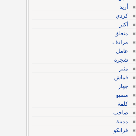
أريد
كردي
أكثر
متعلق
مرادف
عامل
شجرة
مثير
قماش
جهاز
مسيو
كلمة
صاحب
مدينة
فرانكو