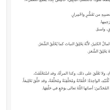
َحِمِها.
الُ الكثيرُ، لأَنَّهُ يَحْلِقُ النباتَ كما يُحْلَقُ الشَّعَرُ.
يَحْلِقُ الشَّعَرَ.
ِفادِ، ولا تَعْلَقَ على ذلك، وكذا المرأةُ، وقد اسْتَحْلَقَتْ.
نِ المُحَدِّثينَ: أصابَها اللّهُ تعالى بوَجَعٍ في حَلْقِهَا.