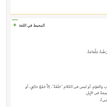
+
المحيط في اللغة
طَبةٌ حِلْقامَةٌ.
البابِ والقوْمِ، أو ليس في الكلامِ ''حَلَقَةٌ''، إلاَّ جَمْعُ حالِقٍ، أو
مَةٌ في الإِبِلِ.