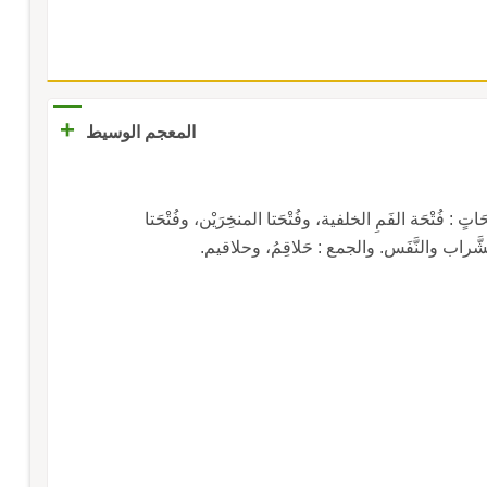
+
المعجم الوسيط
: فُتْحَة الفَمِ الخلفية، وفُتْحَتا المنخِرَيْن، وفُتْحَتا
شَّراب والنَّفَس. والجمع : حَلاقِمُ، وحلاقيم.