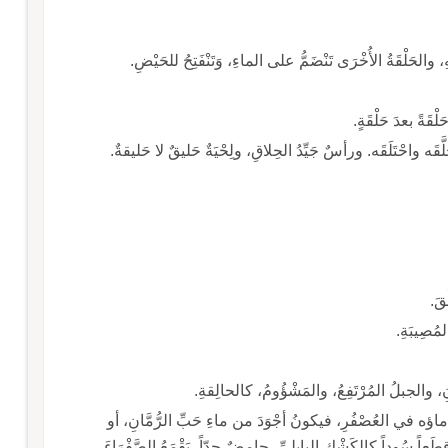
ُ ماؤه في العُصْفُرِ، فيكونُ أجْوَدَ من ماءِ حَبِّ الرُّمَّانِ، أو
طَعاً سُوداً كالكَشْكِ البابِلِيِّ، حامِضٌ جِدّاً، يَقْمَعُ الصَّفْرَاءَ،