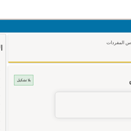
وس المفردات
ا
بلا تشكيل