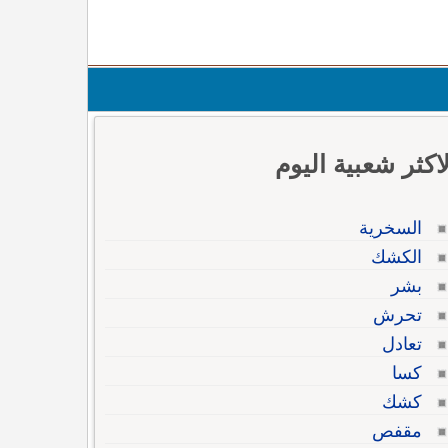
لاكثر شعبية اليوم
السخرية
الكشك
بشر
تحرش
تعادل
كسا
كشك
مقفص