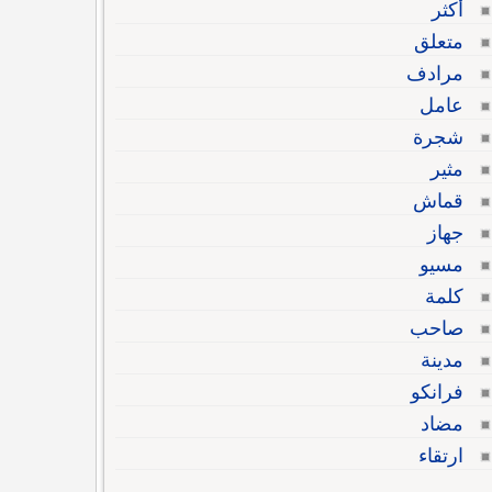
أكثر
متعلق
مرادف
عامل
شجرة
مثير
قماش
جهاز
مسيو
كلمة
صاحب
مدينة
فرانكو
مضاد
ارتقاء