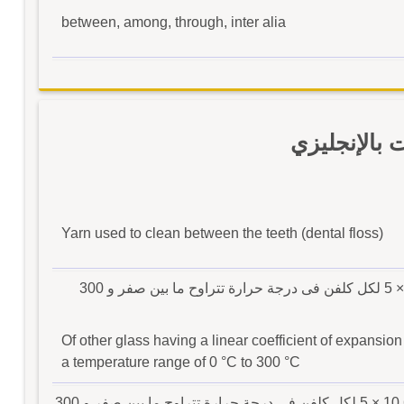
between, among, through, inter alia
بالإنجليزي
Yarn used to clean between the teeth (dental floss)
من زجاج آخر له معامل تمدد طولى لا يتجاوز10× 5 لكل كلفن فى درجة حرارة تتراوح ما بين صفر و 300
Of other glass having a linear coefficient of expansio
a temperature range of 0 °C to 300 °C
من زجاج آخر، له معامل تمدد طولى لايتجاوز -6 10 × 5 لكل كلفن فى درجة حرارة تتراوح ما بين صفر و 300