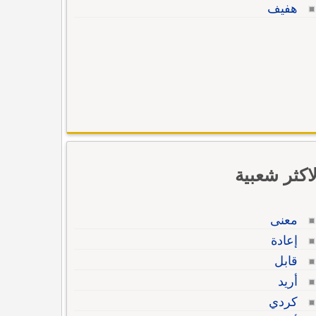
هفيف
لاكثر شعبية
معنى
إعادة
قابل
أريد
كردي