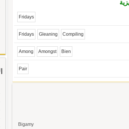
زية
Fridays
Fridays
Gleaning
Compiling
Among
Amongst
Bien
Pair
ا
Bigamy