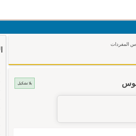
وس المفردات
ا
موس
بلا تشكيل