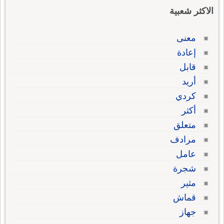
الاكثر شعبية
معنى
إعادة
قابل
أريد
كردي
أكثر
متعلق
مرادف
عامل
شجرة
مثير
قماش
جهاز