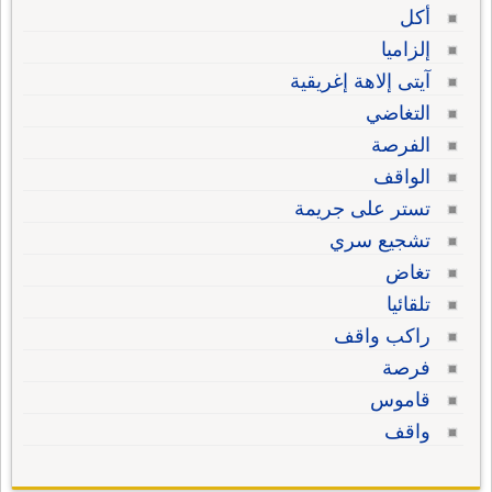
أكل
إلزاميا
آيتى إلاهة إغريقية
التغاضي
الفرصة
الواقف
تستر على جريمة
تشجيع سري
تغاض
تلقائيا
راكب واقف
فرصة
قاموس
واقف