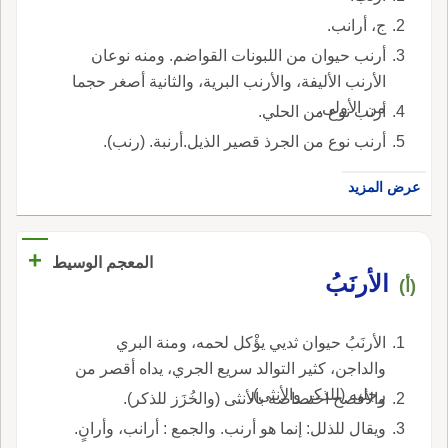
ج، أرانب.
أرنب حيوان من اللبونات القواضم. ومنه نوعان
الأرنب الأليفة، والأرنب البرية، والثانية أصغر حجما
من الأولى.
أرنب نوع من الحلي.
أرنب نوع من الجرذ قصير الذيل.أرنبة. (رنب).
عرض المزيد
+
المعجم الوسيط
الأرنَبُ
(أ)
الأرنَبُ حيوان ثديي يؤْكل لحمه، ومنة البري
والداجن، كثير التوالد سريع الجري، يداه أقصر من
رجليه (للذكر والأنثى).
والأفصح اختصاصه بالأنثى (والخُزَز للذكر).
ويقال للذلل: إنما هو أرنب. والجمع : أرانب، وأرانٍ.