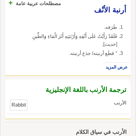
+
مصطلحات عربية عامة
أرنبة الأنْف
طَرَفه.
فَلَقَدْ رَأَيْتُ عَلَى أَنْفِهِ وَأَرْنَبَتِهِ أَثَرَ الْمَاءِ وَالطِّينِ
[حديث].
° قطَع أرنبته/ جدَع أرنبته.
عرض المزيد
ترجمة الأرنب باللغة الإنجليزية
الأرنب
Rabbit
الأرنب في سياق الكلام