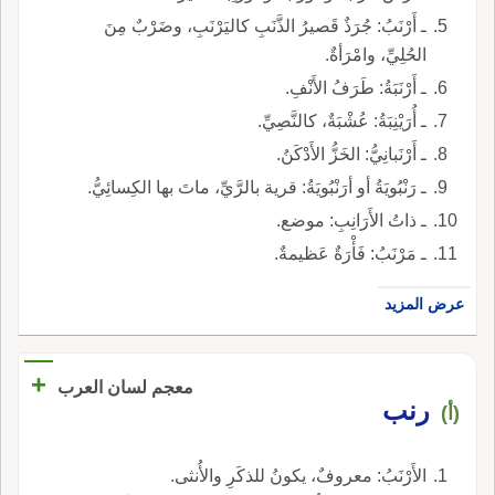
ـ أَرْنَبُ: جُرَذٌ قَصيرُ الذَّنَبِ كاليَرْنَبِ، وضَرْبٌ مِنَ
الحُلِيِّ، وامْرَأةٌ.
ـ أَرْنَبَةُ: طَرَفُ الأَنْفِ.
ـ أُرَيْنِبَةُ: عُشْبَةٌ، كالنَّصِيِّ.
ـ أَرْنَبانِيُّ: الخَزُّ الأَدْكَنُ.
ـ رَنْبُويَةُ أو أرَنْبُويَةُ: قرية بالرَّيِّ، ماتَ بها الكِسائِيُّ.
ـ ذاتُ الأَرَانِبِ: موضع.
ـ مَرْنَبُ: فَأْرَةٌ عَظيمةٌ.
عرض المزيد
+
معجم لسان العرب
رنب
(أ)
الأَرْنَبُ: معروفٌ، يكونُ للذكَرِ والأُنثى.