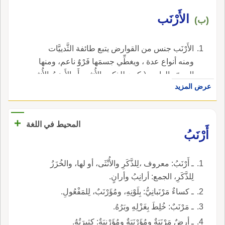
الأَرْنَب
(ب)
الأَرْنَب جنس من القوارض يتبع طائفة الثَّدييَّات
ومنه أنواع عدة ، ويغطِّي جسمَها فَرْوٌ ناعم، ومنها
البريّ والداجن (يكون للذكر والأُنثى، أَو الأَرنبُ الأُنثى
عرض المزيد
والخُزَزُ الذكر). والجمع : أَرانب، وأَرانٍِ.
+
المحيط في اللغة
أَرْنَبُ
ـ أَرْنَبُ: معروف ،لِلذَّكَرِ والأُنْثَى، أو لها، والخُزَزُ
لِلذَّكَرِ، الجمع: أرانِبُ وأرانٍ.
ـ كساءٌ مَرْنَبانِيُّ: بِلَوْنِهِ، ومُؤَرْنَبٌ، لِلمَفْعُولِ.
ـ مَرْنَبٌ: خُلِطَ بِغَزْلِهِ وبَرُهُ.
ـ أرضٌ مَرْنَبَةٌ ومُؤَرْنَبَةٌ ومُؤَرْنِبَةٌ: كثيرَتُهُ.