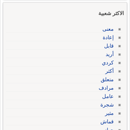
الاكثر شعبية
معنى
إعادة
قابل
أريد
كردي
أكثر
متعلق
مرادف
عامل
شجرة
مثير
قماش