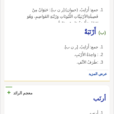
جمع: أَرَانِبُ. (حيوان).[ر ن ب].: حَيَوَانٌ مِنْ
فَصِيلَةِالأرْنَبِيَّاتِ اللَّبُونَاتِ وَرُتْبَةِ القَوَاضِمِ، وَهُوَ
نَوْعَانِ: أَلِيفٌ دَاجِنٌ، وَبَرِّيٌّ.
أَرْنَبَةٌ
(ب)
جمع: أَرَانِبُ. [ر ن ب].
: وَاحِدَةُ الأَرْنَبِ.
:طَرَفُ الأنْفِ.
عرض المزيد
+
معجم الرائد
أرنَب
أرنب.