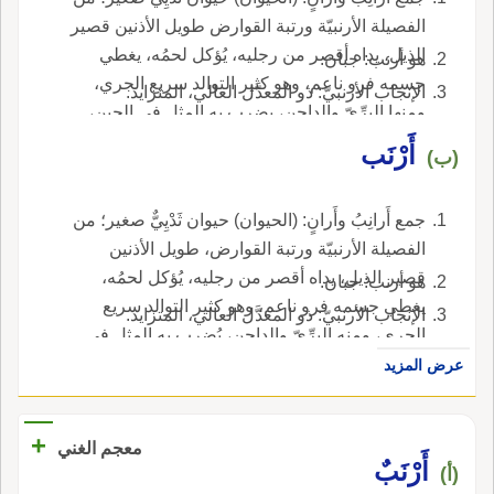
الفصيلة الأرنبيّة ورتبة القوارض طويل الأذنين قصير
الذيل، يداه أقصر من رجليه، يُؤكل لحمُه، يغطي
هو أرنب: جبان.
جسمه فرو ناعم، وهو كثير التوالد سريع الجري،
الإنجاب الأرنبيّ: ذو المعدَّل العالي، المتزايد.
ومنها البرِّيّ والداجن، يضرب به المثل في الجبن،
يطلق على الذكر والأنثى، وقد يقال أرنبة للذكر
أَرْنَب
(ب)
والأنثى كذلك.
جمع أَرانِبُ وأَرانٍ: (الحيوان) حيوان ثَدْيِيٌّ صغير؛ من
الفصيلة الأرنبيّة ورتبة القوارض، طويل الأذنين
قصير الذيل، يداه أقصر من رجليه، يُؤكل لحمُه،
هو أرنب: جبان.
يغطي جسمه فرو ناعم، وهو كثير التوالد سريع
الإنجاب الأرنبيّ: ذو المعدَّل العالي، المتزايد.
الجري، ومنه البرِّيّ والداجن، يُضرب به المثل في
الجبن، يطلق على الذكر والأنثى، وقد يقال أرنبة
عرض المزيد
للذكر والأنثى كذلك.
+
معجم الغني
أَرْنَبٌ
(أ)